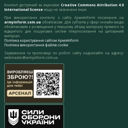
Контент доступний за ліцензією
Creative Commons Attribution 4.0
International license
якщо не зазначено інше.
При використанні контенту з сайту АрміяInform посилання на
armyinform.com.ua
обов’язкове. Для суб’єктів у сфері онлайн-медіа
обов’язковим є розміщення у першому абзаці матеріалу прямого та
відкритого для пошукових систем гіперпосилання на цитований
матеріал.
Політика користування сайтом АрміяInform
Політика використання файлів cookie
Зауваження та пропозиції по роботі сайту надсилайте на адресу:
webmaster@armyinform.com.ua