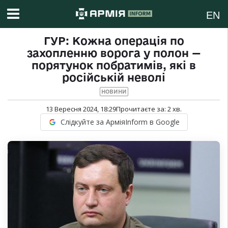
EN
ГУР: Кожна операція по
захопленню ворога у полон —
порятунок побратимів, які в
російській неволі
НОВИНИ
13 Вересня 2024, 18:29
Прочитаєте за:
2
хв.
Слідкуйте за АрміяInform в Google