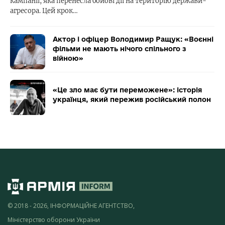
кампанії, яка перенесла бойові дії на територію держави-
агресора. Цей крок…
Актор і офіцер Володимир Ращук: «Воєнні
фільми не мають нічого спільного з
війною»
«Це зло має бути переможене»: історія
українця, який пережив російський полон
© 2018 - 2026, ІНФОРМАЦІЙНЕ АГЕНТСТВО,
Міністерство оборони України