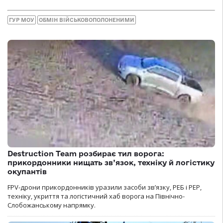
ГУР МОУ
ОБМІН ВІЙСЬКОВОПОЛОНЕНИМИ
Destruction Team розбирає тил ворога:
прикордонники нищать зв’язок, техніку й логістику
окупантів
FPV-дрони прикордонників уразили засоби зв’язку, РЕБ і РЕР,
техніку, укриття та логістичний хаб ворога на Північно-
Слобожанському напрямку.