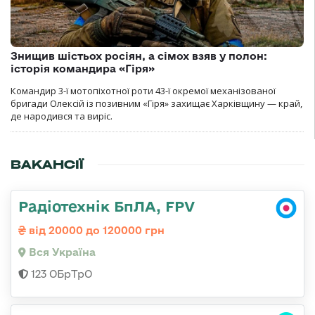
Знищив шістьох росіян, а сімох взяв у полон:
історія командира «Гіря»
Командир 3-ї мотопіхотної роти 43-ї окремої механізованої
бригади Олексій із позивним «Гіря» захищає Харківщину — край,
де народився та виріс.
ВАКАНСІЇ
Радіотехнік БпЛА, FPV
від 20000 до 120000 грн
Вся Україна
123 ОБрТрО