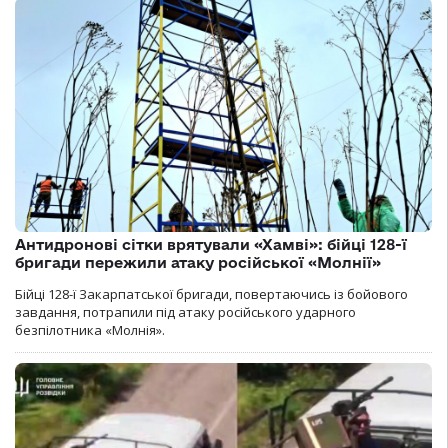
Антидронові сітки врятували «Хамві»: бійці 128-ї
бригади пережили атаку російської «Молнії»
Бійці 128-ї Закарпатської бригади, повертаючись із бойового
завдання, потрапили під атаку російського ударного
безпілотника «Молнія».