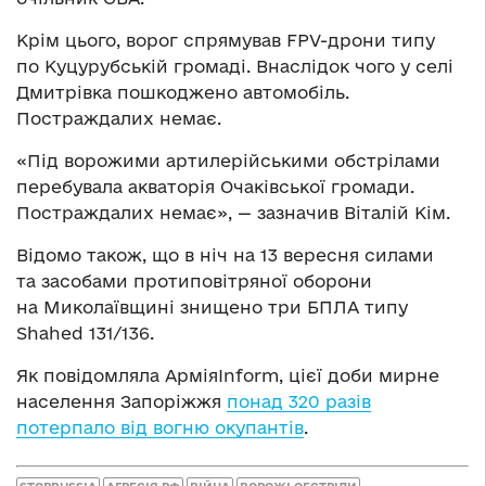
Крім цього, ворог спрямував FPV-дрони типу
по Куцурубській громаді. Внаслідок чого у селі
Дмитрівка пошкоджено автомобіль.
Постраждалих немає.
«Під ворожими артилерійськими обстрілами
перебувала акваторія Очаківської громади.
Постраждалих немає», — зазначив Віталій Кім.
Відомо також, що в ніч на 13 вересня силами
та засобами протиповітряної оборони
на Миколаївщині знищено три БПЛА типу
Shahed 131/136.
Як повідомляла АрміяInform, цієї доби мирне
населення Запоріжжя
понад 320 разів
потерпало від вогню окупантів
.