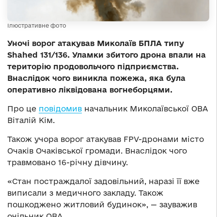
Ілюстративне фото
Уночі ворог атакував Миколаїв БПЛА типу
Shahed 131/136. Уламки збитого дрона впали на
територію продовольчого підприємства.
Внаслідок чого виникла пожежа, яка була
оперативно ліквідована вогнеборцями.
Про це
повідомив
начальник Миколаївської ОВА
Віталій Кім.
Також учора ворог атакував FPV-дронами місто
Очаків Очаківської громади. Внаслідок чого
травмовано 16-річну дівчину.
«Стан постраждалої задовільний, наразі її вже
виписали з медичного закладу. Також
пошкоджено житловий будинок», — зауважив
очільник ОВА.