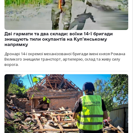
Дві гармати та два склади: воїни 14-ї бригади
знищують тили окупантів на Купʼянському
напрямку
Дронарі 14-ї окремої механізованої бригади імені князя Романа
Великого знищили транспорт, артилерію, склад та живу силу
ворога.