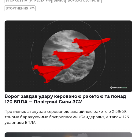
STOPRUSSIA
АГРЕСІЯ РФ
ВІЙНА
ВОРОЖІ ОБСТРІЛИ
ВТОРГНЕННЯ РФ
Ворог завдав удару керованою ракетою та понад
120 БПЛА — Повітряні Сили ЗСУ
Противник атакував керованою авіаційною ракетою Х-59/69,
трьома баражуючими боєприпасами «Бандероль», а також 126
ударними БПЛА.