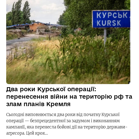
Два роки Курської операції:
перенесення війни на територію рф та
злам планів Кремля
Сьогодні виповнюється два роки від початку Курської
операції — безпрецедентної за задумом і виконанням
кампанії, яка перенесла бойові дії на територію держави-
агресора. Цей крок…