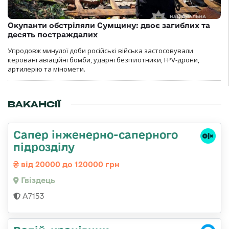
Окупанти обстріляли Сумщину: двоє загиблих та
десять постраждалих
Упродовж минулої доби російські війська застосовували
керовані авіаційні бомби, ударні безпілотники, FPV-дрони,
артилерію та міномети.
ВАКАНСІЇ
Сапер інженерно-саперного
підрозділу
від 20000 до 120000 грн
Гвiздець
А7153