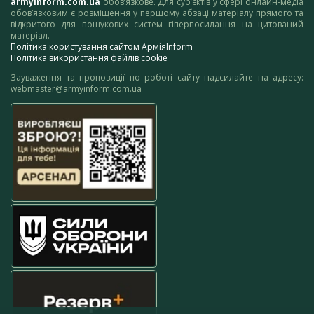
armyinform.com.ua
обов’язкове. Для суб’єктів у сфері онлайн-медіа
обов’язковим є розміщення у першому абзаці матеріалу прямого та
відкритого для пошукових систем гіперпосилання на цитований
матеріал.
Політика користування сайтом АрміяInform
Політика використання файлів cookie
Зауваження та пропозиції по роботі сайту надсилайте на адресу:
webmaster@armyinform.com.ua