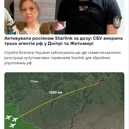
Активувала росіянам Starlink за дозу: СБУ викрила
трьох агентів рф у Дніпрі та Житомирі
Служба безпеки України заблокувала ще дві схеми незаконної
реєстрації супутникових терміналів Starlink для збройних
угруповань рф.