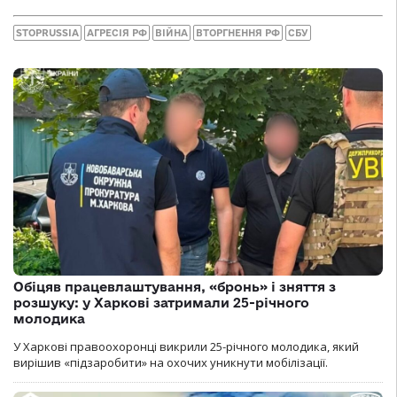
STOPRUSSIA
АГРЕСІЯ РФ
ВІЙНА
ВТОРГНЕННЯ РФ
СБУ
Обіцяв працевлаштування, «бронь» і зняття з
розшуку: у Харкові затримали 25-річного
молодика
У Харкові правоохоронці викрили 25-річного молодика, який
вирішив «підзаробити» на охочих уникнути мобілізації.