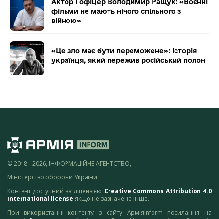
Актор і офіцер Володимир Ращук: «Воєнні
фільми не мають нічого спільного з
війною»
«Це зло має бути переможене»: історія
українця, який пережив російський полон
© 2018 - 2026, ІНФОРМАЦІЙНЕ АГЕНТСТВО,
Міністерство оборони України
Контент доступний за ліцензією
Creative Commons Attribution 4.0
International license
якщо не зазначено інше.
При використанні контенту з сайту АрміяInform посилання на