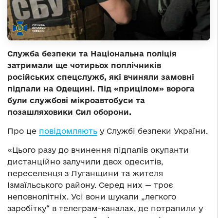
Служба безпеки та Національна поліція
затримали ще чотирьох поплічників
російських спецслужб, які вчиняли замовні
підпали на Одещині. Під «прицілом» ворога
були службові мікроавтобуси та
позашляховики Сил оборони.
Про це
повідомляють
у Службі безпеки України.
«Цього разу до вчинення підпалів окупанти
дистанційно залучили двох одеситів,
переселенця з Луганщини та жителя
Ізмаїльського району. Серед них — троє
неповнолітніх. Усі вони шукали „легкого
заробітку“ в телеграм-каналах, де потрапили у