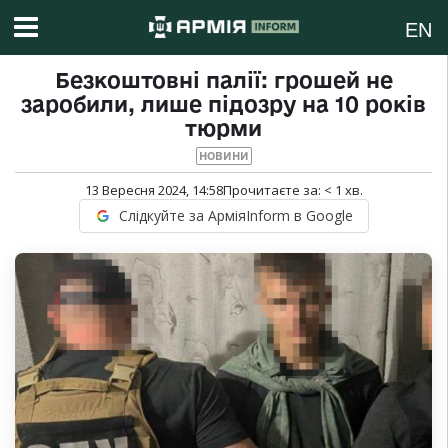
EN
Безкоштовні палії: грошей не
заробили, лише підозру на 10 років
тюрми
НОВИНИ
13 Вересня 2024, 14:58
Прочитаєте за:
< 1
хв.
Слідкуйте за АрміяInform в Google