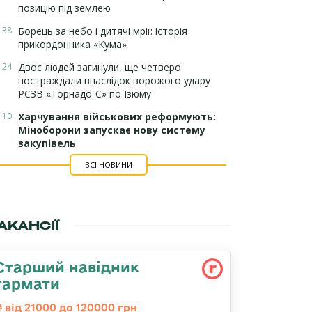
позицію під землею
:38
Борець за небо і дитячі мрії: історія
прикордонника «Кума»
:24
Двоє людей загинули, ще четверо
постраждали внаслідок ворожого удару
РСЗВ «Торнадо-С» по Ізюму
:10
Харчування військових реформують:
Міноборони запускає нову систему
закупівель
ВСІ НОВИНИ
АКАНСІЇ
Старший навідник
гармати
від 21000 до 120000 грн