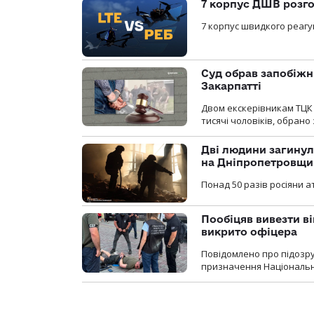
7 корпус ДШВ розго
7 корпус швидкого реагу
Суд обрав запобіжн
Закарпатті
Двом екскерівникам ТЦК 
тисячі чоловіків, обрано
Дві людини загинул
на Дніпропетровщи
Понад 50 разів росіяни 
Пообіцяв вивезти ві
викрито офіцера
Повідомлено про підозр
призначення Національної 