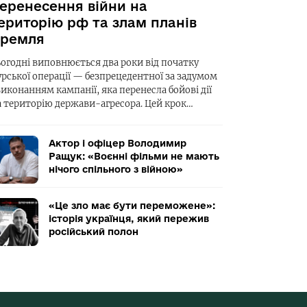
еренесення війни на
ериторію рф та злам планів
ремля
ьогодні виповнюється два роки від початку
урської операції — безпрецедентної за задумом
виконанням кампанії, яка перенесла бойові дії
а територію держави-агресора. Цей крок…
Актор і офіцер Володимир
Ращук: «Воєнні фільми не мають
нічого спільного з війною»
«Це зло має бути переможене»:
історія українця, який пережив
російський полон