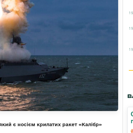
19
19
19
В
який є носієм крилатих ракет «Калібр»