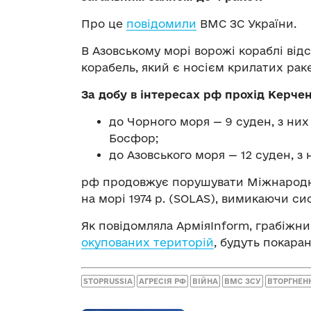
Про це
повідомили
ВМС ЗС України.
В Азовському морі ворожі кораблі від
корабель, який є носієм крилатих рак
За добу в інтересах рф прохід Керче
до Чорного моря — 9 суден, з ни
Босфор;
до Азовського моря — 12 суден, з
рф продовжує порушувати Міжнародн
на морі 1974 р. (SOLAS), вимикаючи си
Як повідомляла АрміяInform, грабіжни
окупованих територій
, будуть покаран
STOPRUSSIA
АГРЕСІЯ РФ
ВІЙНА
ВМС ЗСУ
ВТОРГНЕН