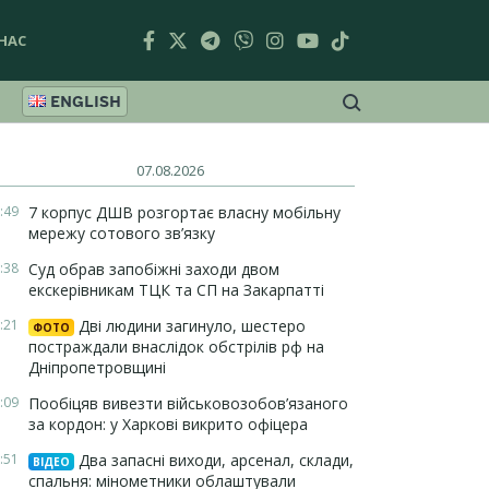
НАС
ENGLISH
07.08.2026
:49
7 корпус ДШВ розгортає власну мобільну
мережу сотового зв’язку
:38
Суд обрав запобіжні заходи двом
екскерівникам ТЦК та СП на Закарпатті
:21
Дві людини загинуло, шестеро
ФОТО
постраждали внаслідок обстрілів рф на
Дніпропетровщині
:09
Пообіцяв вивезти військовозобов’язаного
за кордон: у Харкові викрито офіцера
:51
Два запасні виходи, арсенал, склади,
ВІДЕО
спальня: мінометники облаштували