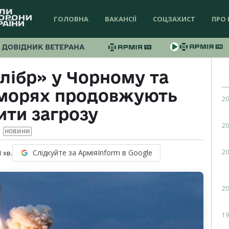
ГОЛОВНА
ВАКАНСІЇ
СОЦЗАХИСТ
ПРО 
ДОВІДНИК ВЕТЕРАНА
алібр» у Чорному та
морях продовжують
20
ити загрозу
20
НОВИНИ
20
Слідкуйте за АрміяInform в Google
1
хв.
20
19