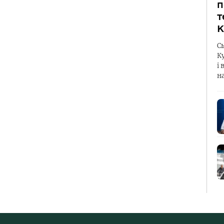
п
т
К
С
К
і 
н