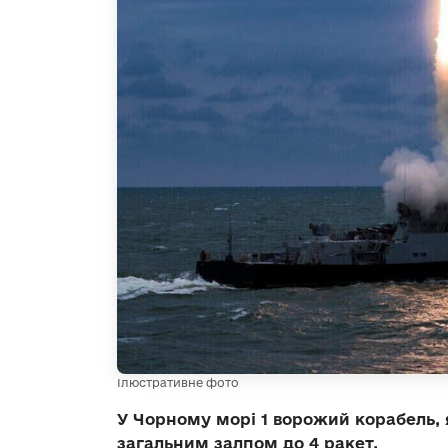
Ілюстративне фото
У Чорному морі 1 ворожий корабель, 
загальним залпом до 4 ракет.