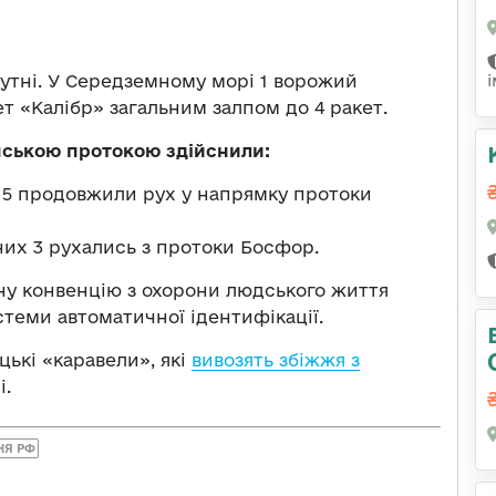
сутні. У Середземному морі 1 ворожий
ет «Калібр» загальним залпом до 4 ракет.
нською протокою здійснили:
х 5 продовжили рух у напрямку протоки
 них 3 рухались з протоки Босфор.
у конвенцію з охорони людського життя
стеми автоматичної ідентифікації.
цькі «каравели», які
вивозять збіжжя з
і.
НЯ РФ