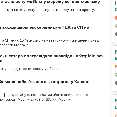
ртає власну мобільну мережу сотового зв’язку
вання ДШВ ЗСУ тестує власну LTE-мережу на лінії фронту.
і заходи двом екскерівникам ТЦК та СП на
та СП, яких ДБР викрило на незаконному «списанні» понад
 запобіжний захід.
о, шестеро постраждали внаслідок обстрілів рф
ні
атакували Дніпропетровську області.
йськовозобов’язаного за кордон: у Харкові
у офіцеру штабу одного з батальйонів оперативного
гвардії України за ч. 3 ст. 332 КК України.