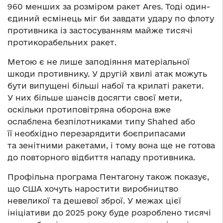
960 менших за розміром ракет Ares. Тоді один-
єдиний есмінець міг би завдати удару по флоту
противника із застосуванням майже тисячі
протикорабельних ракет.
Метою є не лише заподіяння матеріальної
шкоди противнику. У другій хвилі атак можуть
бути випущені більші набої та крилаті ракети.
У них більше шансів досягти своєї мети,
оскільки протиповітряна оборона вже
ослаблена безпілотниками типу Shahed або
її необхідно перезарядити боєприпасами
та зенітними ракетами, і тому вона ще не готова
до повторного відбиття нападу противника.
Профільна програма Пентагону також показує,
що США хочуть наростити виробництво
невеликої та дешевої зброї. У межах цієї
ініціативи до 2025 року буде розроблено тисячі