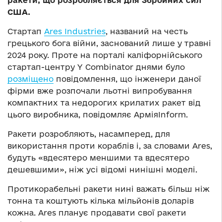
ракети, що розробляється для Збройних сил
США.
Стартап
Ares Industries
, названий на честь
грецького бога війни, заснований лише у травні
2024 року. Проте на порталі каліфорнійського
стартап-центру Y Combinator днями було
розміщено
повідомлення, що інженери даної
фірми вже розпочали льотні випробування
компактних та недорогих крилатих ракет від
цього виробника, повідомляє АрміяInform.
Ракети розробляють, насамперед, для
використання проти кораблів і, за словами Ares,
будуть «вдесятеро меншими та вдесятеро
дешевшими», ніж усі відомі нинішні моделі.
Протикорабельні ракети нині важать більш ніж
тонна та коштують кілька мільйонів доларів
кожна. Ares планує продавати свої ракети