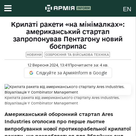
EN
Крилаті ракети «на мінімалках»:
американський стартап
запропонував Пентагону новий
боєприпас
НОВИНИ
ОЗБРОЄННЯ ТА ВІЙСЬКОВА ТЕХНІКА
12 Вересня 2024, 13:41
Прочитаєте за:
4
хв.
Слідкуйте за АрміяInform в Google
Крилата ракета від американського стартапу Ares Industries.
Візуалізація Y Combinator Management
Американський оборонний стартап Ares
Industries оголосив про перше льотне
випробування нової протикорабельної крилатої