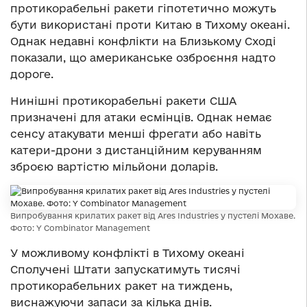
протикорабельні ракети гіпотетично можуть
бути використані проти Китаю в Тихому океані.
Однак недавні конфлікти на Близькому Сході
показали, що американське озброєння надто
дороге.
Нинішні протикорабельні ракети США
призначені для атаки есмінців. Однак немає
сенсу атакувати менші фрегати або навіть
катери-дрони з дистанційним керуванням
зброєю вартістю мільйони доларів.
Випробування крилатих ракет від Ares Industries у пустелі Мохаве.
Фото: Y Combinator Management
У можливому конфлікті в Тихому океані
Сполучені Штати запускатимуть тисячі
протикорабельних ракет на тиждень,
виснажуючи запаси за кілька днів.