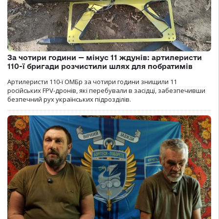
За чотири години — мінус 11 ждунів: артилеристи
110-ї бригади розчистили шлях для побратимів
Артилеристи 110-ї ОМБр за чотири години знищили 11
російських FPV-дронів, які перебували в засідці, забезпечивши
безпечний рух українських підрозділів.