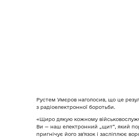
Рустем Умєров наголосив, що це резул
з радіоелектронної боротьби.
«Щиро дякую кожному військовослужбо
Ви — наш електронний „щит“, який по
пригнічує його зв’язок і засліплює в