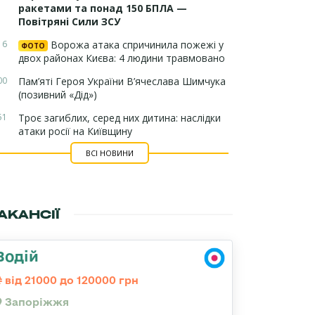
ракетами та понад 150 БПЛА —
Повітряні Сили ЗСУ
16
Ворожа атака спричинила пожежі у
ФОТО
двох районах Києва: 4 людини травмовано
00
Пам’яті Героя України В’ячеслава Шимчука
(позивний «Дід»)
51
Троє загиблих, серед них дитина: наслідки
атаки росії на Київщину
ВСІ НОВИНИ
АКАНСІЇ
Водій
від 21000 до 120000 грн
Запоріжжя