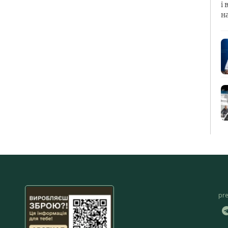
і 
н
pr