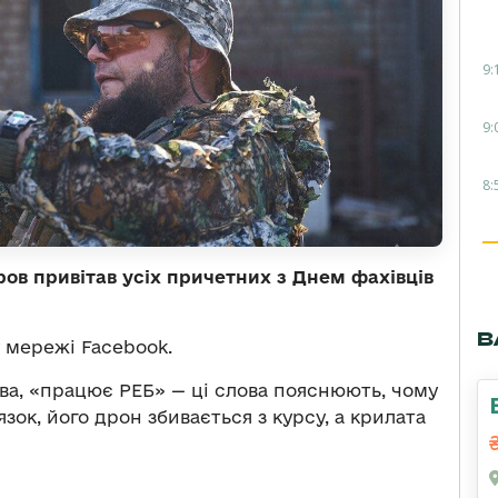
9:
9:
8:
ов привітав усіх причетних з Днем фахівців
В
у мережі Facebook.
ва, «працює РЕБ» — ці слова пояснюють, чому
зок, його дрон збивається з курсу, а крилата