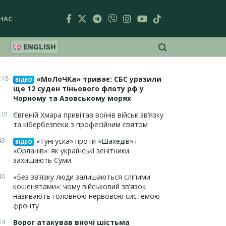
НАС
ENGLISH
:18
«МоЛоЧКа» триває: СБС уразили
ВІДЕО
ще 12 суден тіньового флоту рф у
Чорному та Азовському морях
:01
Євгеній Хмара привітав воїнів військ зв’язку
та кібербезпеки з професійним святом
43
«Тунгуска» проти «Шахедів» і
ВІДЕО
«Орланів»: як українські зенітники
захищають Суми
40
«Без зв’язку люди залишаються сліпими
кошенятами»: чому військовий зв’язок
називають головною нервовою системою
фронту
24
Ворог атакував вночі шістьма