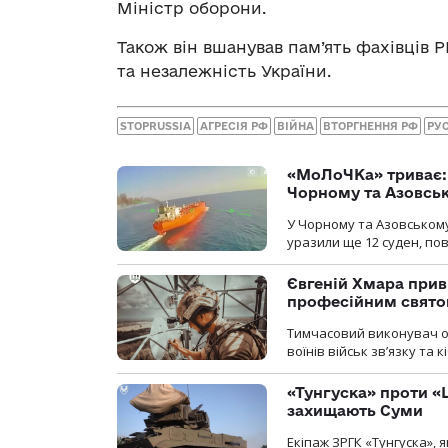
Міністр оборони.
Також він вшанував пам’ять фахівців Р
та незалежність України.
STOPRUSSIA
АГРЕСІЯ РФ
ВІЙНА
ВТОРГНЕННЯ РФ
РУ
«МоЛоЧКа» триває: 
Чорному та Азовсь
У Чорному та Азовському
уразили ще 12 суден, пов
Євгеній Хмара приві
професійним свят
Тимчасовий виконувач об
воїнів військ зв’язку та
«Тунгуска» проти «Ш
захищають Суми
Екіпаж ЗРГК «Тунгуска»,