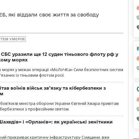
ЕБ, які віддали своє життя за свободу
СТЕМ УМЄРОВ
СБС уразили ще 12 суден тіньового флоту рф у
кому морях
 морях у межах операції «МоЛоЧКа» Сили безпілотних систем
’язаних із тіньовим флотом росії.
тав воїнів військ зв’язку та кібербезпеки з
ом
ов’язків міністра оборони України Євгеній Хмара привітав
 кібербезпеки з професійним святом.
ахедів» і «Орланів»: як українські зенітники
 який прикриває критичну інфраструктуру Сумщини, вже