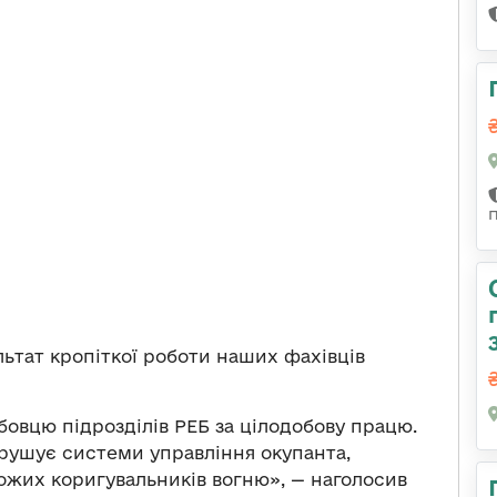
ьтат кропіткої роботи наших фахівців
вцю підрозділів РЕБ за цілодобову працю.
рушує системи управління окупанта,
орожих коригувальників вогню», — наголосив