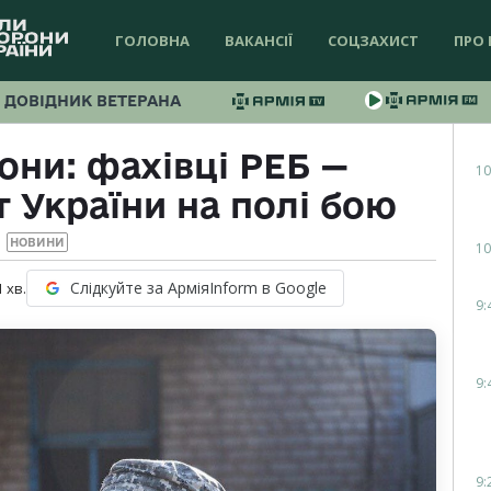
ГОЛОВНА
ВАКАНСІЇ
СОЦЗАХИСТ
ПРО 
ДОВІДНИК ВЕТЕРАНА
они: фахівці РЕБ —
10
 України на полі бою
НОВИНИ
10
Слідкуйте за АрміяInform в Google
1
хв.
9:
9:
9: