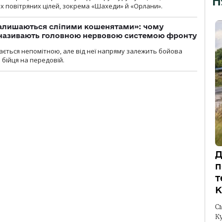
П
 повітряних цілей, зокрема «Шахеди» й «Орлани».
залишаються сліпими кошенятами»: чому
к називають головною нервовою системою фронту
ається непомітною, але від неї напряму залежить бойова
 бійця на передовій.
Д
п
т
К
С
К