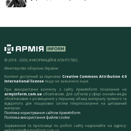
© 2018 - 2026, ІНФОРМАЦІЙНЕ АГЕНТСТВО,
Міністерство оборони України
Контент доступний за ліцензією
Creative Commons Attribution 4.0
International license
якщо не зазначено інше.
При використанні контенту з сайту АрміяInform посилання на
armyinform.com.ua
обов’язкове. Для суб’єктів у сфері онлайн-медіа
обов’язковим є розміщення у першому абзаці матеріалу прямого та
відкритого для пошукових систем гіперпосилання на цитований
матеріал.
Політика користування сайтом АрміяInform
Політика використання файлів cookie
Зауваження та пропозиції по роботі сайту надсилайте на адресу:
webmaster@armyinform.com.ua