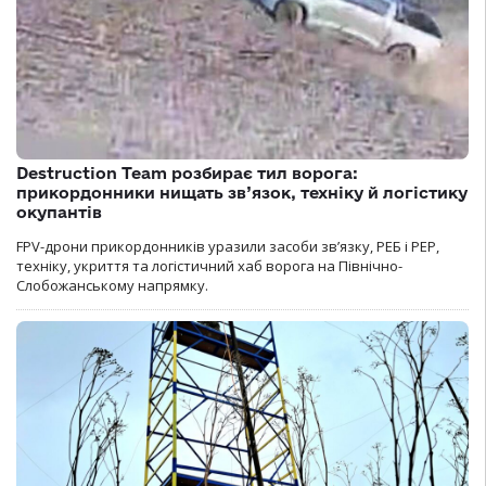
Destruction Team розбирає тил ворога:
прикордонники нищать зв’язок, техніку й логістику
окупантів
FPV-дрони прикордонників уразили засоби зв’язку, РЕБ і РЕР,
техніку, укриття та логістичний хаб ворога на Північно-
Слобожанському напрямку.