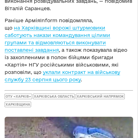
виконання розвідувальних завдань, — повідомив
Віталій Саранцев.
Раніше АрміяInform повідомляла,
що
на Харківщині ворожі штурмовики
саботують накази командування цілими
групами та відмовляються виконувати
поставлені завдання
, а також показувала відео
із захопленими в полон бійцями бригади
«Хартія» НГУ російськими військовими, які
розповіли, що
уклали контракт на військову
службу 23 серпня цього року
.
ОТУ «ХАРКІВ»
ХАРКІВСЬКА ОБЛАСТЬ
ХАРКІВСЬКИЙ НАПРЯМОК
ХАРКІВЩИНА