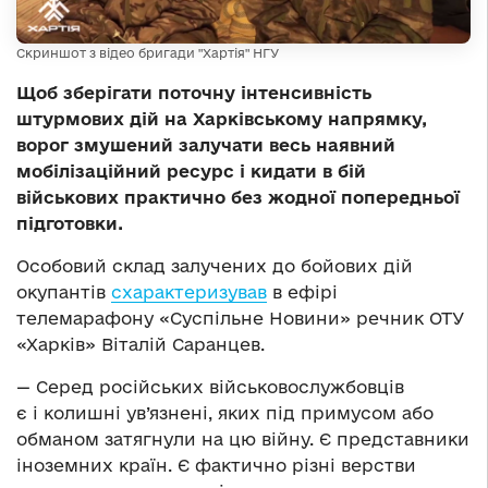
Скриншот з відео бригади "Хартія" НГУ
Щоб зберігати поточну інтенсивність
штурмових дій на Харківському напрямку,
ворог змушений залучати весь наявний
мобілізаційний ресурс і кидати в бій
військових практично без жодної попередньої
підготовки.
Особовий склад залучених до бойових дій
окупантів
схарактеризував
в ефірі
телемарафону «Суспільне Новини» речник ОТУ
«Харків» Віталій Саранцев.
— Серед російських військовослужбовців
є і колишні ув’язнені, яких під примусом або
обманом затягнули на цю війну. Є представники
іноземних країн. Є фактично різні верстви