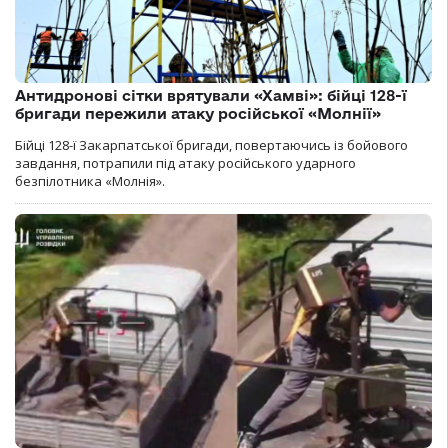
Антидронові сітки врятували «Хамві»: бійці 128-ї
бригади пережили атаку російської «Молнії»
Бійці 128-ї Закарпатської бригади, повертаючись із бойового
завдання, потрапили під атаку російського ударного
безпілотника «Молнія».