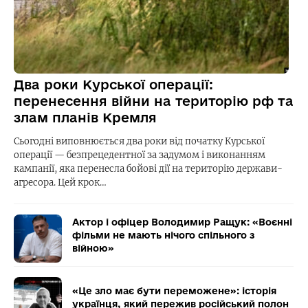
Два роки Курської операції:
перенесення війни на територію рф та
злам планів Кремля
Сьогодні виповнюється два роки від початку Курської
операції — безпрецедентної за задумом і виконанням
кампанії, яка перенесла бойові дії на територію держави-
агресора. Цей крок…
Актор і офіцер Володимир Ращук: «Воєнні
фільми не мають нічого спільного з
війною»
«Це зло має бути переможене»: історія
українця, який пережив російський полон