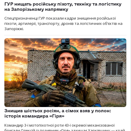
ГУР нищать російську піхоту, техніку та логістику
на Запорізькому напрямку
Спецпризначенці ГУР показали кадри знищення російської
піхоти, артилерії, транспорту, дронів та логістичних об’єктів на
Запоріжжі.
Знищив шістьох росіян, а сімох взяв у полон:
історія командира «Гіря»
Командир 3-ї мотопіхотної роти 43-ї окремої механізованої
бригади Олексій із позивним «Гіря» захищає Харківщину — край,