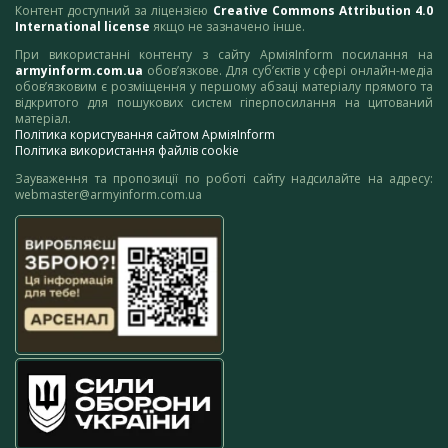
Контент доступний за ліцензією
Creative Commons Attribution 4.0
International license
якщо не зазначено інше.
При використанні контенту з сайту АрміяInform посилання на
armyinform.com.ua
обов’язкове. Для суб’єктів у сфері онлайн-медіа
обов’язковим є розміщення у першому абзаці матеріалу прямого та
відкритого для пошукових систем гіперпосилання на цитований
матеріал.
Політика користування сайтом АрміяInform
Політика використання файлів cookie
Зауваження та пропозиції по роботі сайту надсилайте на адресу:
webmaster@armyinform.com.ua