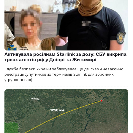
Активувала росіянам Starlink за дозу: СБУ викрила
трьох агентів рф у Дніпрі та Житомирі
Служба безпеки України заблокувала ще дві схеми незаконної
реєстрації супутникових терміналів Starlink для збройних
угруповань рф.