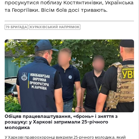
просунутися поблизу Костянтинівки, Українська
та Георгіївки. Вісім боїв досі тривають.
79 БРИГАДА
КУРАХІВСЬКИЙ НАПРЯМОК
Обіцяв працевлаштування, «бронь» і зняття з
розшуку: у Харкові затримали 25-річного
молодика
У Харкові правоохоронці викрили 25-річного молодика, який