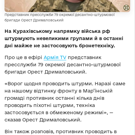
Представник пресслужби 79 окремої десантно-штурмової
бригади Орест Дрималовський
На Курахівському напрямку війська рф
штурмують невеликими групами й в останні
дні майже не застосовують бронетехніку.
Про це в ефірі
Армія TV
представник
пресслужби 79 окремої десантно-штурмової
бригади Орест Дрималовський.
«Ворог щодня проводить штурми. Наразі саме
на нашому відтинку фронту в Мар’їнській
громаді противник останні кілька днів
проводить піхотні штурми, техніка
застосовується в обмеженому режимі», —
сказав Орест Дрималовський.
Він також розповів, противник проводить в