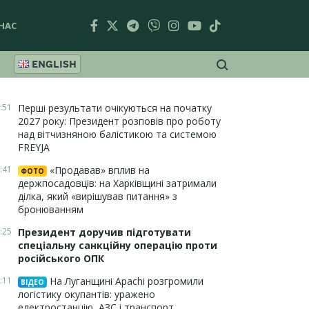
НАС
ENGLISH
:51
Перші результати очікуються на початку
2027 року: Президент розповів про роботу
над вітчизняною балістикою та системою
FREYJA
:41
«Продавав» вплив на
ФОТО
держпосадовців: на Харківщині затримали
ділка, який «вирішував питання» з
бронюванням
:25
Президент доручив підготувати
спеціальну санкційну операцію проти
російського ОПК
:11
На Луганщині Apachi розгромили
ВІДЕО
логістику окупантів: уражено
електростанцію, АЗС і транспорт