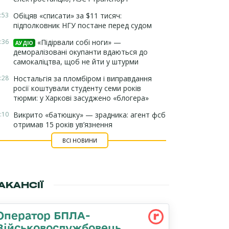
:53
Обіцяв «списати» за $11 тисяч:
підполковник НГУ постане перед судом
:36
«Підірвали собі ноги» —
АУДІО
деморалізовані окупанти вдаються до
самокаліцтва, щоб не йти у штурми
:28
Ностальгія за пломбіром і виправдання
росії коштували студенту семи років
тюрми: у Харкові засуджено «блогера»
:10
Викрито «батюшку» — зрадника: агент фсб
отримав 15 років ув’язнення
ВСІ НОВИНИ
АКАНСІЇ
Оператор БПЛА-
Військовослужбовець