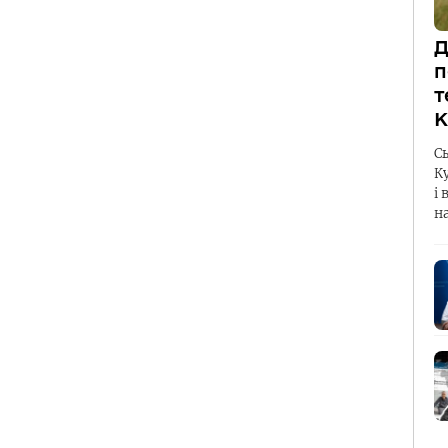
Д
п
т
К
С
К
і 
н