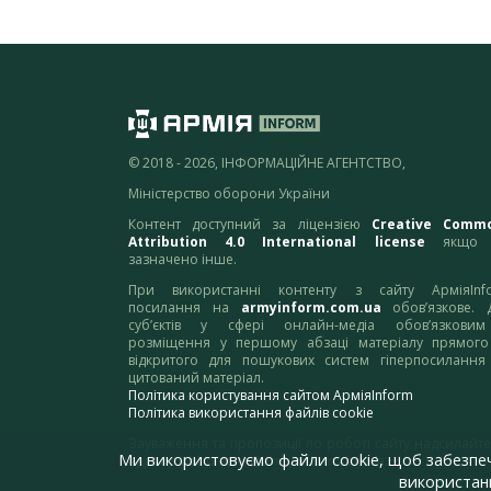
© 2018 - 2026, ІНФОРМАЦІЙНЕ АГЕНТСТВО,
Міністерство оборони України
Контент доступний за ліцензією
Creative Comm
Attribution 4.0 International license
якщо 
зазначено інше.
При використанні контенту з сайту АрміяInf
посилання на
armyinform.com.ua
обов’язкове. 
суб’єктів у сфері онлайн-медіа обов’язкови
розміщення у першому абзаці матеріалу прямого
відкритого для пошукових систем гіперпосилання
цитований матеріал.
Політика користування сайтом АрміяInform
Політика використання файлів cookie
Зауваження та пропозиції по роботі сайту надсилайте
Ми використовуємо файли cookie, щоб забезпе
адресу:
webmaster@armyinform.com.ua
використанн