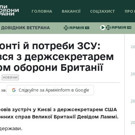
ГОЛОВНА
ВАКАНСІЇ
СОЦЗАХИСТ
ПРО 
ДОВІДНИК ВЕТЕРАНА
онті й потреби ЗСУ:
20
вся з держсекретарем
ом оборони Британії
20
НОВИНИ
Слідкуйте за АрміяInform в Google
2
хв.
20
вів зустріч у Києві з держсекретарем США
онних справ Великої Британії Девідом Ламмі.
20
держави.