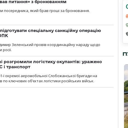
ував питання» з бронюванням
и посередника, який брав гроші за бронювання.
підготувати спеціальну санкційну операцію
 ОПК
димир Зеленський провів координаційну нараду щодо
 росії.
П
i розгромили логістику окупантів: уражено
С і транспорт
1-ї окремої аеромобільної Слобожанської бригади на
 по ключових об’єктах логістики російських військ.