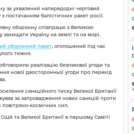
кену за ухвалений напередодні черговий
у з постачанням балістичних ракет росії.
ивну оборонну співпрацю з Великою
 захищати Україну на землі та на морі.
ий оборонний пакет
, оголошений під час
улого тижня.
бговорили реалізацію безпекової угоди та
ння нової двосторонньої угоди про перехід
ва.
осилення санкційного тиску Великої Британії
одякував за запровадження нових санкцій проти
й повітряно-космічних сил.
 США та Великої Британії в першому Саміті