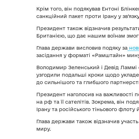
Крім того, він подякував Ентоні Блін
санкційний пакет проти Ірану у зв’язк
Президент також відзначив результат
Британією, що дає нашим воїнам змогу
Глава держави висловив подяку за
нов
засідання у форматі «Рамштайн» мин
Володимир Зеленський і Девід Ламмі о
узгодили подальші кроки щодо укладе
до сильнішого та глибшого партнерст
Президент наголосив на важливості п
на рф та її сателітів. Зокрема, він п
Ірану та російського тіньового флоту 
Глава держави також відзначив участь
миру.