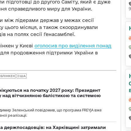
ли підготовці до другого Саміту, який є дуже
ня справедливого миру для України.
и між лідерами держав у межах сесії
у цього місяця, а також скоординували
в на полях сесії Генасамблеї.
лінкен у Києві
оголосив про виділення понад
 для продовження підтримки України в
 БЛІНКЕН
США
чікуються на початку 2027 року: Президент
у над вітчизняною балістикою та системою
димир Зеленський повідомив, що програма FREYJA вже
ної реалізації.
а держпосадовців: на Харківщині затримали