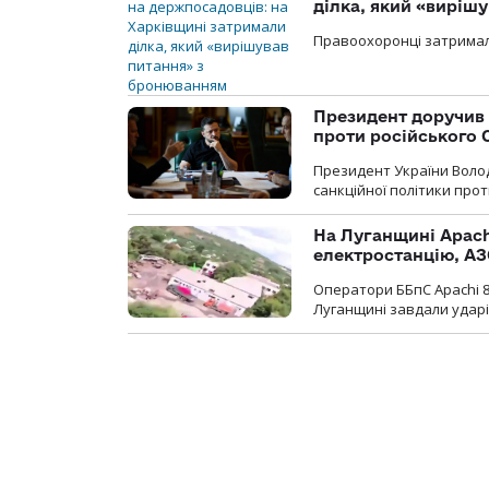
ділка, який «виріш
Правоохоронці затримал
Президент доручив 
проти російського
Президент України Воло
санкційної політики проти
На Луганщині Apach
електростанцію, АЗ
Оператори ББпС Apachi 8
Луганщині завдали ударів