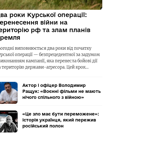
ва роки Курської операції:
еренесення війни на
ериторію рф та злам планів
ремля
ьогодні виповнюється два роки від початку
урської операції — безпрецедентної за задумом
виконанням кампанії, яка перенесла бойові дії
а територію держави-агресора. Цей крок…
Актор і офіцер Володимир
Ращук: «Воєнні фільми не мають
нічого спільного з війною»
«Це зло має бути переможене»:
історія українця, який пережив
російський полон