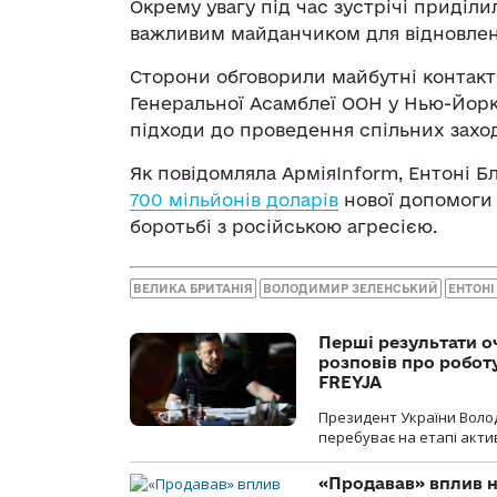
Окрему увагу під час зустрічі приділи
важливим майданчиком для відновлен
Сторони обговорили майбутні контакт
Генеральної Асамблеї ООН у Нью-Йорк
підходи до проведення спільних заході
Як повідомляла АрміяInform, Ентоні Б
700 мільйонів доларів
нової допомоги
боротьбі з російською агресією.
ВЕЛИКА БРИТАНІЯ
ВОЛОДИМИР ЗЕЛЕНСЬКИЙ
ЕНТОНІ
Перші результати о
розповів про робот
FREYJA
Президент України Воло
перебуває на етапі актив
«Продавав» вплив н