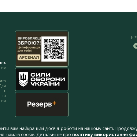
pr
ons
не
orm
Для
м є
 та
 на
 на
чити вам найкращий досвід роботи на нашому сайті. Продовжу
я файлів cookie. Детальніше про
політику використання фай