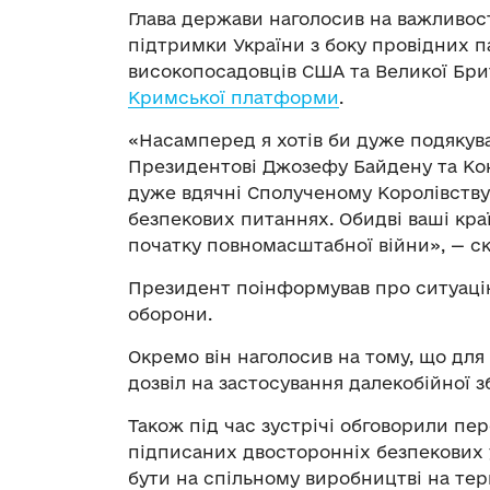
Глава держави наголосив на важливості
підтримки України з боку провідних п
високопосадовців США та Великої Брит
Кримської платформи
.
«Насамперед я хотів би дуже подякува
Президентові Джозефу Байдену та Кон
дуже вдячні Сполученому Королівству 
безпекових питаннях. Обидві ваші кра
початку повномасштабної війни», — с
Президент поінформував про ситуаці
оборони.
Окремо він наголосив на тому, що дл
дозвіл на застосування далекобійної 
Також під час зустрічі обговорили пе
підписаних двосторонніх безпекових у
бути на спільному виробництві на тери