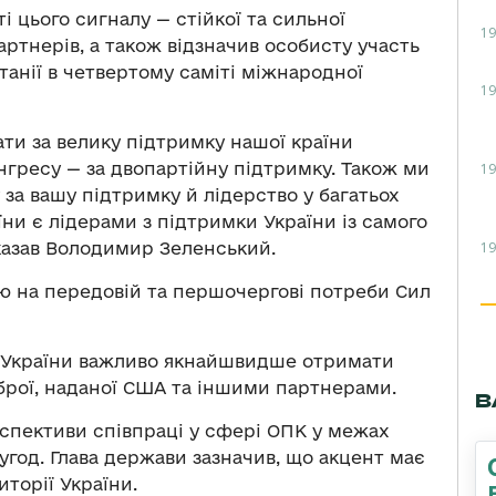
 цього сигналу — стійкої та сильної
19
артнерів, а також відзначив особисту участь
анії в четвертому саміті міжнародної
19
ти за велику підтримку нашої країни
гресу — за двопартійну підтримку. Також ми
19
за вашу підтримку й лідерство у багатьох
їни є лідерами з підтримки України із самого
19
казав Володимир Зеленський.
ю на передовій та першочергові потреби Сил
я України важливо якнайшвидше отримати
зброї, наданої США та іншими партнерами.
В
рспективи співпраці у сфері ОПК у межах
год. Глава держави зазначив, що акцент має
торії України.