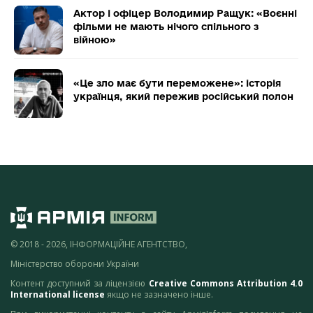
Актор і офіцер Володимир Ращук: «Воєнні
фільми не мають нічого спільного з
війною»
«Це зло має бути переможене»: історія
українця, який пережив російський полон
© 2018 - 2026, ІНФОРМАЦІЙНЕ АГЕНТСТВО,
Міністерство оборони України
Контент доступний за ліцензією
Creative Commons Attribution 4.0
International license
якщо не зазначено інше.