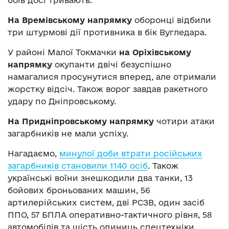
На Времівському напрямку
оборонці відбили
три штурмові дії противника в бік Вугледара.
У районі Малої Токмачки
на Оріхівському
напрямку
окупанти двічі безуспішно
намагалися просунутися вперед, але отримали
жорстку відсіч. Також ворог завдав ракетного
удару по Дніпровському.
На Придніпровському напрямку
чотири атаки
загарбників не мали успіху.
Нагадаємо,
минулої доби втрати російських
загарбників становили 1140 осіб
. Також
українські воїни знешкодили два танки, 13
бойових броньованих машин, 56
артилерійських систем, дві РСЗВ, один засіб
ППО, 57 БПЛА оперативно-тактичного рівня, 58
автомобілів та шість одиниць спецтехніки.