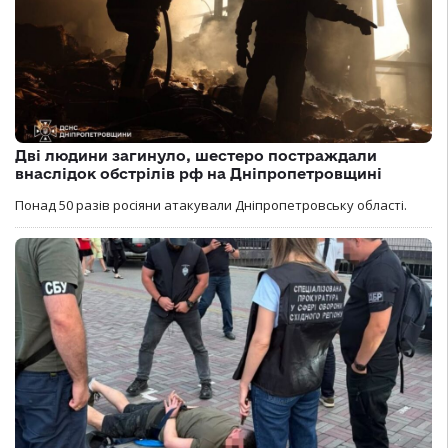
Дві людини загинуло, шестеро постраждали
внаслідок обстрілів рф на Дніпропетровщині
Понад 50 разів росіяни атакували Дніпропетровську області.