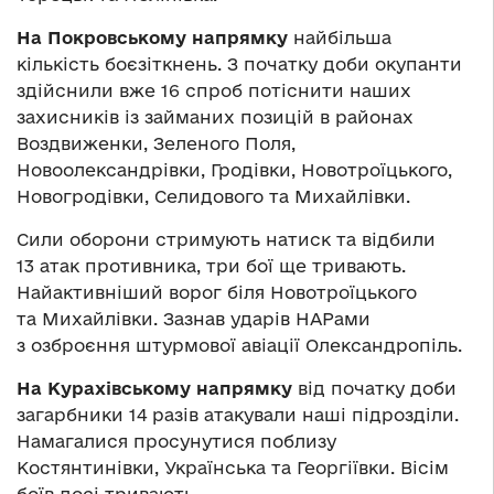
На Покровському напрямку
найбільша
кількість боєзіткнень. З початку доби окупанти
здійснили вже 16 спроб потіснити наших
захисників із займаних позицій в районах
Воздвиженки, Зеленого Поля,
Новоолександрівки, Гродівки, Новотроїцького,
Новогродівки, Селидового та Михайлівки.
Сили оборони стримують натиск та відбили
13 атак противника, три бої ще тривають.
Найактивніший ворог біля Новотроїцького
та Михайлівки. Зазнав ударів НАРами
з озброєння штурмової авіації Олександропіль.
На Курахівському напрямку
від початку доби
загарбники 14 разів атакували наші підрозділи.
Намагалися просунутися поблизу
Костянтинівки, Українська та Георгіївки. Вісім
боїв досі тривають.