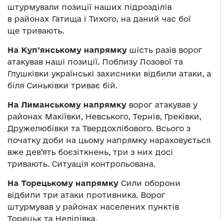
штурмували позиції наших підрозділів
в районах Гатища і Тихого, на даний час бої
ще тривають.
На Куп’янському напрямку
шість разів ворог
атакував наші позиції. Поблизу Лозової та
Глушківки українські захисники відбили атаки, а
біля Синьківки триває бій.
На Лиманському напрямку
ворог атакував у
районах Макіївки, Невського, Тернів, Греківки,
Дружелюбівки та Твердохлібового. Всього з
початку доби на цьому напрямку нараховується
вже дев’ять боєзіткнень, три з них досі
тривають. Ситуація контрольована.
На Торецькому напрямку
Сили оборони
відбили три атаки противника. Ворог
штурмував у районах населених пунктів
Торецьк та Неліпівка.