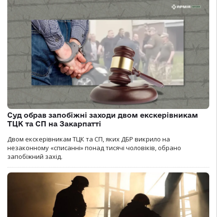
Суд обрав запобіжні заходи двом екскерівникам
ТЦК та СП на Закарпатті
Двом екскерівникам ТЦК та СП, яких ДБР викрило на
незаконному «списанні» понад тисячі чоловіків, обрано
запобіжний захід.