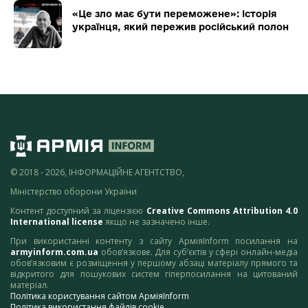
«Це зло має бути переможене»: історія
українця, який пережив російський полон
© 2018 - 2026, ІНФОРМАЦІЙНЕ АГЕНТСТВО,
Міністерство оборони України
Контент доступний за ліцензією
Creative Commons Attribution 4.0
International license
якщо не зазначено інше.
При використанні контенту з сайту АрміяInform посилання на
armyinform.com.ua
обов’язкове. Для суб’єктів у сфері онлайн-медіа
обов’язковим є розміщення у першому абзаці матеріалу прямого та
відкритого для пошукових систем гіперпосилання на цитований
матеріал.
Політика користування сайтом АрміяInform
Політика використання файлів cookie