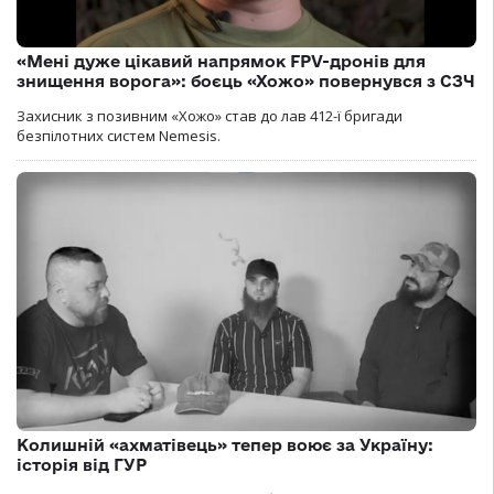
«Мені дуже цікавий напрямок FPV-дронів для
знищення ворога»: боєць «Хожо» повернувся з СЗЧ
Захисник з позивним «Хожо» став до лав 412-ї бригади
безпілотних систем Nemesis.
Колишній «ахматівець» тепер воює за Україну:
історія від ГУР