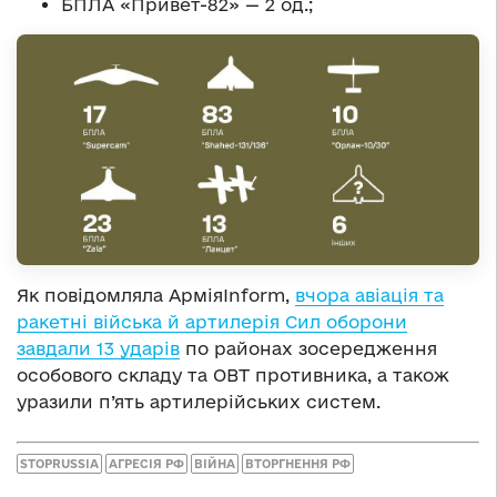
БПЛА «Привет-82» — 2 од.;
Як повідомляла АрміяInform,
вчора авіація та
ракетні війська й артилерія Сил оборони
завдали 13 ударів
по районах зосередження
особового складу та ОВТ противника, а також
уразили п’ять артилерійських систем.
STOPRUSSIA
АГРЕСІЯ РФ
ВІЙНА
ВТОРГНЕННЯ РФ