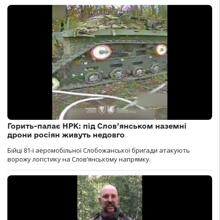
Горить-палає НРК: під Слов’янськом наземні
дрони росіян живуть недовго
Бійці 81-ї аеромобільної Слобожанської бригади атакують
ворожу логістику на Словʼянському напрямку.