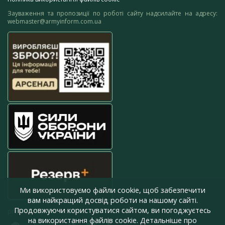
Зауваження та пропозиції по роботі сайту надсилайте на адресу:
webmaster@armyinform.com.ua
Ми використовуємо файли cookie, щоб забезпечити
вам найкращий досвід роботи на нашому сайті.
Продовжуючи користуватися сайтом, ви погоджуєтесь
press@armyinform.com.ua
на використання файлів cookie. Детальніше про