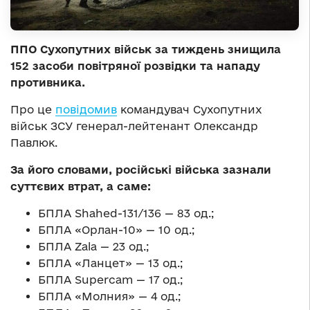
ППО Сухопутних військ за тиждень знищила
152 засоби повітряної розвідки та нападу
противника.
Про це
повідомив
командувач Сухопутних
військ ЗСУ генерал-лейтенант Олександр
Павлюк.
За його словами, російські війська зазнали
суттєвих втрат, а саме:
БПЛА Shahed-131/136 — 83 од.;
БПЛА «Орлан-10» — 10 од.;
БПЛА Zala — 23 од.;
БПЛА «Ланцет» — 13 од.;
БПЛА Supercam — 17 од.;
БПЛА «Молния» — 4 од.;