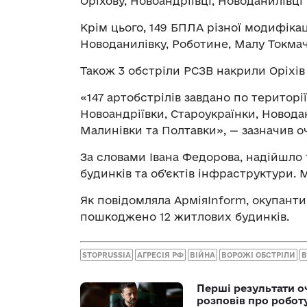
Оріхову, Новоандріївці, Новоданилівці 
Крім цього, 149 БПЛА різної модифікац
Новоданилівку, Роботине, Малу Токмач
Також 3 обстріли РСЗВ накрили Оріхів
«147 артобстрілів завдано по територі
Новоандріївки, Староукраїнки, Новода
Малинівки та Полтавки», — зазначив о
За словами Івана Федорова, надійшло
будинків та об’єктів інфраструктури.
Як повідомляла АрміяInform, окупант
пошкоджено 12 житлових будинків.
STOPRUSSIA
АГРЕСІЯ РФ
ВІЙНА
ВОРОЖІ ОБСТРІЛИ
В
Перші результати о
розповів про робот