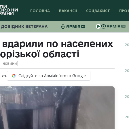
ГОЛОВНА
ВАКАНСІЇ
СОЦЗАХИСТ
ПРО 
ДОВІДНИК ВЕТЕРАНА
в вдарили по населених
20
орізької області
НОВИНИ
20
Слідкуйте за АрміяInform в Google
1
хв.
20
20