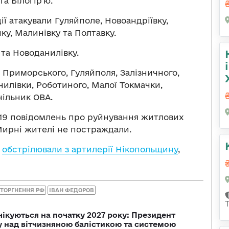
та Білогір’ю.
ії атакували Гуляйполе, Новоандріївку,
ку, Малинівку та Полтавку.
 та Новоданилівку.
ї Приморського, Гуляйполя, Залізничного,
нилівки, Роботиного, Малої Токмачки,
чільник ОВА.
 19 повідомлень про руйнування житлових
 Мирні жителі не постраждали.
и
обстрілювали з артилерії Нікопольщину
,
ТОРГНЕННЯ РФ
ІВАН ФЕДОРОВ
чікуються на початку 2027 року: Президент
у над вітчизняною балістикою та системою