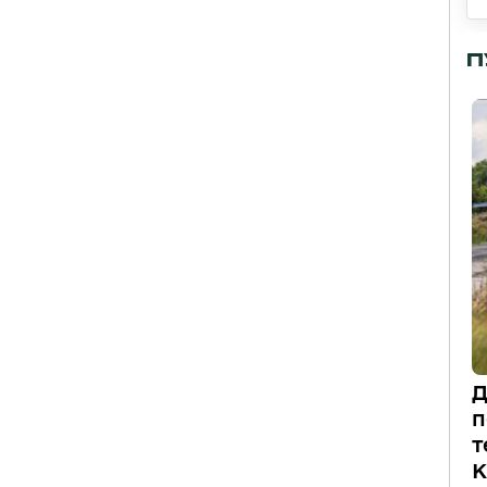
П
Д
п
т
К