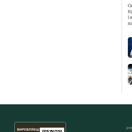
С
К
і 
н
pr