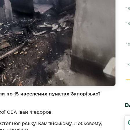
19
19
19
19
ли по 15 населених пунктах Запорізької
В
ої ОВА Іван Федоров.
 Степногірську, Кам’янському, Лобковому,