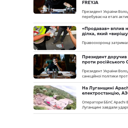
FREYJA
Президент України Воло
перебуває на етапі актив
«Продавав» вплив н
ділка, який «виріш
Правоохоронці затримал
Президент доручив 
проти російського
Президент України Воло
санкційної політики проти
На Луганщині Apach
електростанцію, АЗ
Оператори ББпС Apachi 8
Луганщині завдали ударів