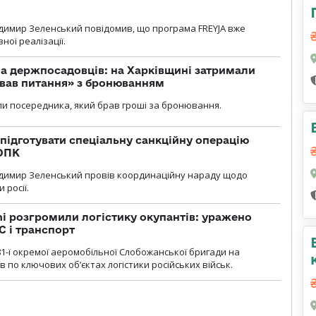
димир Зеленський повідомив, що програма FREYJA вже
ної реалізації.
а держпосадовців: на Харківщині затримали
ував питання» з бронюванням
и посередника, який брав гроші за бронювання.
підготувати спеціальну санкційну операцію
 ОПК
димир Зеленський провів координаційну нараду щодо
 росії.
i розгромили логістику окупантів: уражено
С і транспорт
1-ї окремої аеромобільної Слобожанської бригади на
 по ключових об’єктах логістики російських військ.