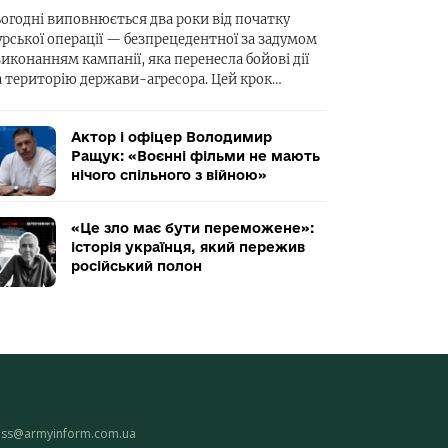
ьогодні виповнюється два роки від початку
урської операції — безпрецедентної за задумом
виконанням кампанії, яка перенесла бойові дії
а територію держави-агресора. Цей крок…
Актор і офіцер Володимир
Ращук: «Воєнні фільми не мають
нічого спільного з війною»
«Це зло має бути переможене»:
історія українця, який пережив
російський полон
ess@armyinform.com.ua