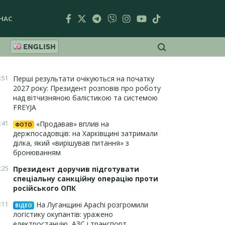
НАС
ENGLISH
:51
Перші результати очікуються на початку
2027 року: Президент розповів про роботу
над вітчизняною балістикою та системою
FREYJA
:41
«Продавав» вплив на
ФОТО
держпосадовців: на Харківщині затримали
ділка, який «вирішував питання» з
бронюванням
:25
Президент доручив підготувати
спеціальну санкційну операцію проти
російського ОПК
:11
На Луганщині Apachi розгромили
ВІДЕО
логістику окупантів: уражено
електростанцію, АЗС і транспорт