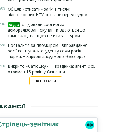
:53
Обіцяв «списати» за $11 тисяч:
підполковник НГУ постане перед судом
:36
«Підірвали собі ноги» —
АУДІО
деморалізовані окупанти вдаються до
самокаліцтва, щоб не йти у штурми
:28
Ностальгія за пломбіром і виправдання
росії коштували студенту семи років
тюрми: у Харкові засуджено «блогера»
:10
Викрито «батюшку» — зрадника: агент фсб
отримав 15 років ув’язнення
ВСІ НОВИНИ
АКАНСІЇ
Стрілець-зенітник