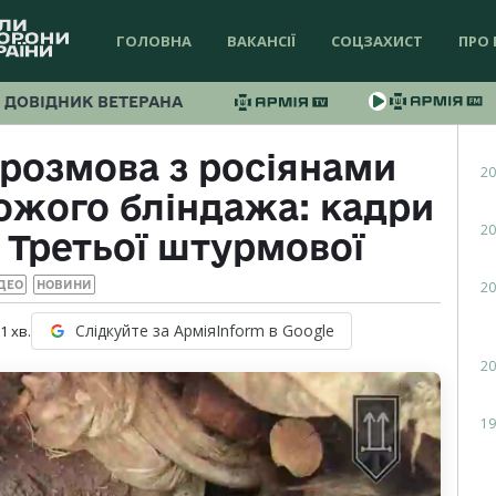
ГОЛОВНА
ВАКАНСІЇ
СОЦЗАХИСТ
ПРО 
ДОВІДНИК ВЕТЕРАНА
розмова з росіянами
20
ожого бліндажа: кадри
20
 Третьої штурмової
20
ДЕО
НОВИНИ
Слідкуйте за АрміяInform в Google
 1
хв.
20
19