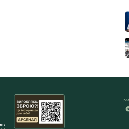
pr
ons