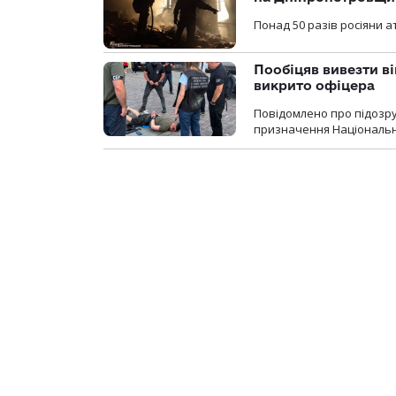
Понад 50 разів росіяни 
Пообіцяв вивезти ві
викрито офіцера
Повідомлено про підозр
призначення Національної 