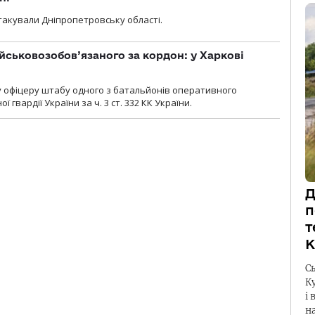
атакували Дніпропетровську області.
йськовозобов’язаного за кордон: у Харкові
у офіцеру штабу одного з батальйонів оперативного
гвардії України за ч. 3 ст. 332 КК України.
Д
п
т
К
С
К
і 
н