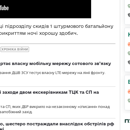
ці підрозділу скидів 1 штурмового батальйону
рикриттям ночі хорошу здобич.
ХРОНІКА ВІЙНИ
ртає власну мобільну мережу сотового зв’язку
вання ДШВ ЗСУ тестує власну LTE-мережу на лінії фронту.
і заходи двом екскерівникам ТЦК та СП на
та СП, яких ДБР викрило на незаконному «списанні» понад
 запобіжний захід.
П
о, шестеро постраждали внаслідок обстрілів рф
ні