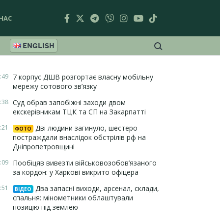
НАС
ENGLISH
:49
7 корпус ДШВ розгортає власну мобільну
мережу сотового зв’язку
:38
Суд обрав запобіжні заходи двом
екскерівникам ТЦК та СП на Закарпатті
:21
Дві людини загинуло, шестеро
ФОТО
постраждали внаслідок обстрілів рф на
Дніпропетровщині
:09
Пообіцяв вивезти військовозобов’язаного
за кордон: у Харкові викрито офіцера
:51
Два запасні виходи, арсенал, склади,
ВІДЕО
спальня: мінометники облаштували
позицію під землею