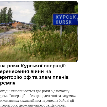
ва роки Курської операції:
еренесення війни на
ериторію рф та злам планів
ремля
ьогодні виповнюється два роки від початку
урської операції — безпрецедентної за задумом
виконанням кампанії, яка перенесла бойові дії
а територію держави-агресора. Цей крок…