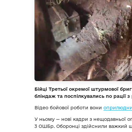
Бійці Третьої окремої штурмової бри
бліндаж та поспілкувались по рації 
Відео бойової роботи вони
оприлюдн
У ньому — нові кадри з нещодавньої о
3 ОШБр. Оборонці здійснили важкий ш