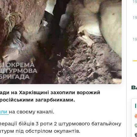
19
19
19
В
гади на Харківщині захопили ворожий
з російськими загарбниками.
или
на своєму каналі.
перації бійців 3 роти 2 штурмового батальйону
турм під обстрілом окупантів.