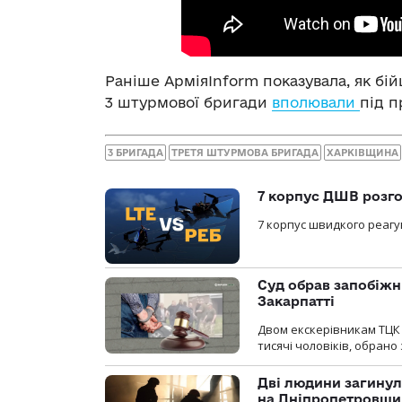
Раніше АрміяInform показувала, як бій
3 штурмової бригади
вполювали
під п
3 БРИГАДА
ТРЕТЯ ШТУРМОВА БРИГАДА
ХАРКІВЩИНА
7 корпус ДШВ розго
7 корпус швидкого реагу
Суд обрав запобіжн
Закарпатті
Двом екскерівникам ТЦК 
тисячі чоловіків, обрано
Дві людини загинул
на Дніпропетровщи