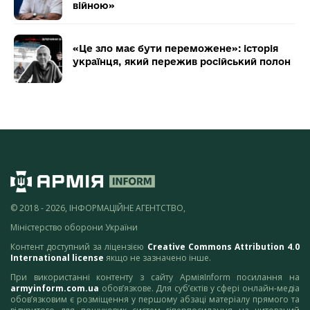
війною»
«Це зло має бути переможене»: історія
українця, який пережив російський полон
© 2018 - 2026, ІНФОРМАЦІЙНЕ АГЕНТСТВО,
Міністерство оборони України
Контент доступний за ліцензією
Creative Commons Attribution 4.0
International license
якщо не зазначено інше.
При використанні контенту з сайту АрміяInform посилання на
armyinform.com.ua
обов’язкове. Для суб’єктів у сфері онлайн-медіа
обов’язковим є розміщення у першому абзаці матеріалу прямого та