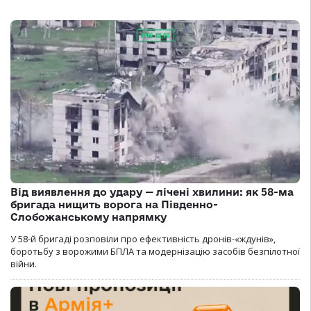
Від виявлення до удару — лічені хвилини: як 58-ма
бригада нищить ворога на Південно-
Слобожанському напрямку
У 58-й бригаді розповіли про ефективність дронів-«ждунів»,
боротьбу з ворожими БПЛА та модернізацію засобів безпілотної
війни.