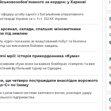
йськовозобов’язаного за кордон: у Харкові
у офіцеру штабу одного з батальйонів оперативного
гвардії України за ч. 3 ст. 332 КК України.
, арсенал, склади, спальня: мінометники
ію під землею
лу «Щит» показали, як влаштований побут та безпека
під час виконання бойових завдань.
тячі мрії: історія прикордонника «Кума»
позивним «Кум» воює на важких бомберах «Vampire» та вже
 дитячий футбольний турнір на Одещині.
ли, ще четверо постраждали внаслідок ворожого
о-С» по Ізюму
м з реактивної системи залпового вогню, унаслідок удару
ільного підприємства.