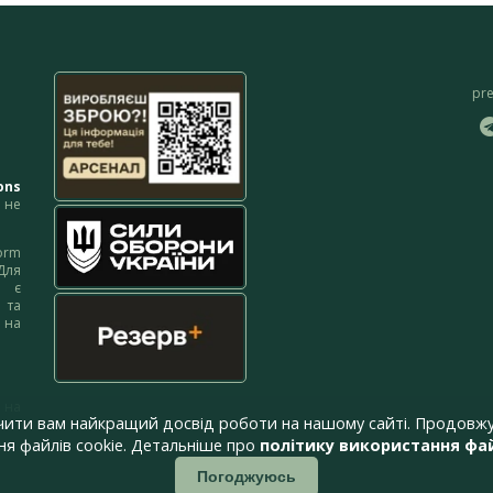
pr
ons
не
orm
Для
м є
 та
 на
 на
чити вам найкращий досвід роботи на нашому сайті. Продовжу
я файлів cookie. Детальніше про
політику використання фай
Погоджуюсь