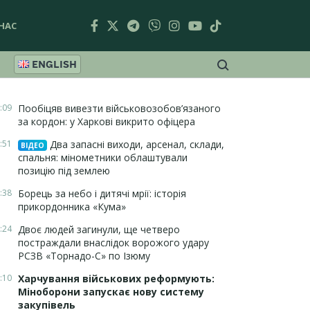
НАС
ENGLISH
:09
Пообіцяв вивезти військовозобов’язаного
за кордон: у Харкові викрито офіцера
:51
Два запасні виходи, арсенал, склади,
ВІДЕО
спальня: мінометники облаштували
позицію під землею
:38
Борець за небо і дитячі мрії: історія
прикордонника «Кума»
:24
Двоє людей загинули, ще четверо
постраждали внаслідок ворожого удару
РСЗВ «Торнадо-С» по Ізюму
:10
Харчування військових реформують:
Міноборони запускає нову систему
закупівель