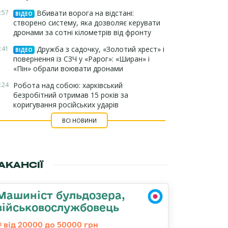
:57
Вбивати ворога на відстані:
ВІДЕО
створено систему, яка дозволяє керувати
дронами за сотні кілометрів від фронту
:41
Дружба з садочку, «Золотий хрест» і
ВІДЕО
повернення із СЗЧ у «Рарог»: «Ширан» і
«Пін» обрали воювати дронами
:24
Робота над собою: харківський
безробітний отримав 15 років за
коригування російських ударів
ВСІ НОВИНИ
АКАНСІЇ
Машиніст бульдозера,
військовослужбовець
від 20000 до 50000 грн