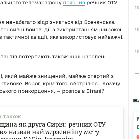
онального телемарафону
пояснив
речник ОТУ
18
я ненабагато відрізняється від Вовчанська.
нтенсивні бойові дії з використанням широкої
18
тактичної авіації, яка використовує найважчі,
18
упантів потерпають також інші населені
ці, який майже знищений, майже стертий з
Глибоке. Ворог, крім того, обстрілює і Козачу
ського прикордоння, — розповів Віталій
В
щина як друга Сирія: речник ОТУ
в» назвав наймерзеннішу мету