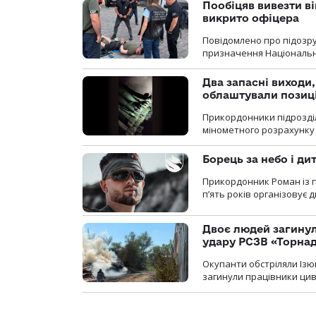
Пообіцяв вивезти ві
викрито офіцера
Повідомлено про підозр
призначення Національної 
Два запасні виходи
облаштували позиц
Прикордонники підрозді
мінометного розрахунку 
Борець за небо і ди
Прикордонник Роман із 
п’ять років організовує
Двоє людей загину
удару РСЗВ «Торнад
Окупанти обстріляли Ізю
загинули працівники цив