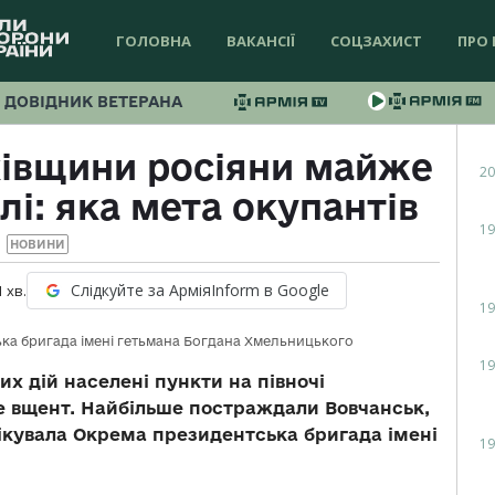
ГОЛОВНА
ВАКАНСІЇ
СОЦЗАХИСТ
ПРО 
ДОВІДНИК ВЕТЕРАНА
івщини росіяни майже
20
лі: яка мета окупантів
19
НОВИНИ
Слідкуйте за АрміяInform в Google
1
хв.
19
ка бригада імені гетьмана Богдана Хмельницького
19
их дій населені пункти на півночі
же вщент. Найбільше постраждали Вовчанськ,
ікувала Окрема президентська бригада імені
19