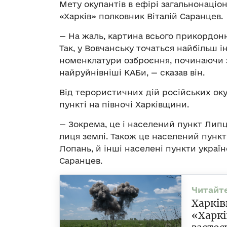
Мету окупантів в ефірі загальнонаці
«Харків» полковник Віталій Саранцев.
— На жаль, картина всього прикордонн
Так, у Вовчанську точаться найбільш і
номенклатури озброєння, починаючи з 
найруйнівніші КАБи, — сказав він.
Від терористичних дій російських ок
пункті на півночі Харківщини.
— Зокрема, це і населений пункт Лип
лиця землі. Також це населений пункт 
Лопань, й інші населені пункти україн
Саранцев.
Харків
«Харкі