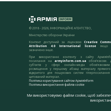
© 2018 - 2026, ІНФОРМАЦІЙНЕ АГЕНТСТВО,
Міністерство оборони України
Контент доступний за ліцензією
Creative Comm
Attribution 4.0 International license
якщо 
зазначено інше.
При використанні контенту з сайту АрміяInf
посилання на
armyinform.com.ua
обов’язкове. 
суб’єктів у сфері онлайн-медіа обов’язкови
розміщення у першому абзаці матеріалу прямого
відкритого для пошукових систем гіперпосилання
цитований матеріал.
Політика користування сайтом АрміяInform
Політика використання файлів cookie
Зауваження та пропозиції по роботі сайту надсилайте
Ми використовуємо файли cookie, щоб забезпе
адресу:
webmaster@armyinform.com.ua
використанн