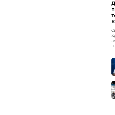
Д
п
т
К
С
К
і 
н