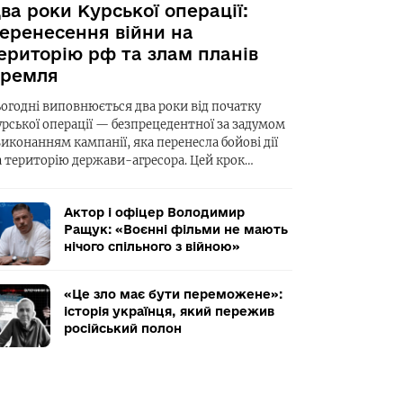
ва роки Курської операції:
еренесення війни на
ериторію рф та злам планів
ремля
ьогодні виповнюється два роки від початку
урської операції — безпрецедентної за задумом
виконанням кампанії, яка перенесла бойові дії
а територію держави-агресора. Цей крок…
Актор і офіцер Володимир
Ращук: «Воєнні фільми не мають
нічого спільного з війною»
«Це зло має бути переможене»:
історія українця, який пережив
російський полон