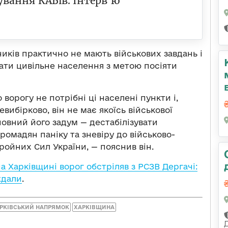
ування КАБів. Інтерв’ю
ників практично не мають військових завдань і
ати цивільне населення з метою посіяти
о ворогу не потрібні ці населені пункти і,
евибірково, він не має якоїсь військової
новний його задум — дестабілізувати
ромадян паніку та зневіру до військово-
ройних Сил України, — пояснив він.
а Харківщині ворог обстріляв з РСЗВ Дергачі:
ждали
.
РКІВСЬКИЙ НАПРЯМОК
ХАРКІВЩИНА