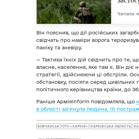
застос
Він пояснив, що дії російських загарб
свідчать про наміри ворога тероризув
паніку та зневіру.
— Тактика їхніх дій свідчить про те, щ
власне, населення, яке там є. Він діє н
стратегії, здійснюючи ці обстріли. Ос
обстановку, посіяти серед цивільних г
політичного керівництва країни, до Зб
Раніше АрміяInform повідомляла, що
н
в області загинула людина, 16 постра
ВОВЧАНСЬК
ОТУ «ХАРКІВ»
ХАРКІВСЬКА ОБЛАСТЬ
ХА