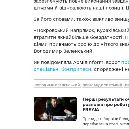
забезпечують повне виконання завдань
штурми й відновлюють наші позиції. Ц
За його словами, також важливо знищ
«Покровський напрямок, Курахівський
втратити якнайбільше боєздатності. 
діями привчають росію до чіткого знанн
Володимир Зеленський.
Як повідомляла АрміяInform, ворог
пр
спеціальні боєприпаси
, споряджені 
ВОЛОДИМИР ЗЕЛЕНСЬКИЙ
ОЛЕКСАНДР СИРСЬКИЙ
П
Перші результати о
розповів про робот
FREYJA
Президент України Воло
перебуває на етапі актив