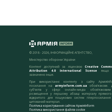
© 2018 - 2026, ІНФОРМАЦІЙНЕ АГЕНТСТВО,
Міністерство оборони України
Контент доступний за ліцензією
Creative Comm
Attribution 4.0 International license
якщо 
зазначено інше.
При використанні контенту з сайту АрміяInf
посилання на
armyinform.com.ua
обов’язкове. 
суб’єктів у сфері онлайн-медіа обов’язкови
розміщення у першому абзаці матеріалу прямого
відкритого для пошукових систем гіперпосилання
цитований матеріал.
Політика користування сайтом АрміяInform
Політика використання файлів cookie