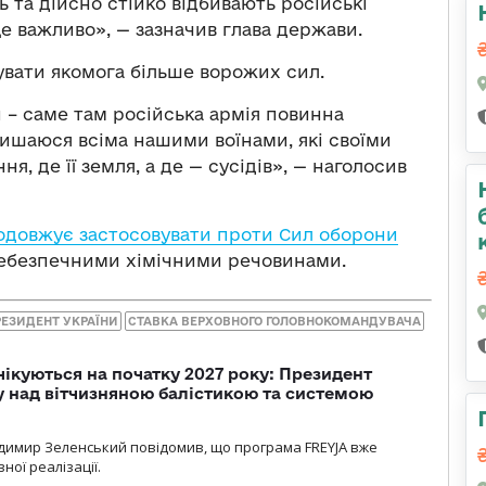
 та дійсно стійко відбивають російські
е важливо», — зазначив глава держави.
увати якомога більше ворожих сил.
 – саме там російська армія повинна
Пишаюся всіма нашими воїнами, які своїми
я, де її земля, а де — сусідів», — наголосив
одовжує застосовувати проти Сил оборони
небезпечними хімічними речовинами.
РЕЗИДЕНТ УКРАЇНИ
СТАВКА ВЕРХОВНОГО ГОЛОВНОКОМАНДУВАЧА
чікуються на початку 2027 року: Президент
у над вітчизняною балістикою та системою
димир Зеленський повідомив, що програма FREYJA вже
ної реалізації.