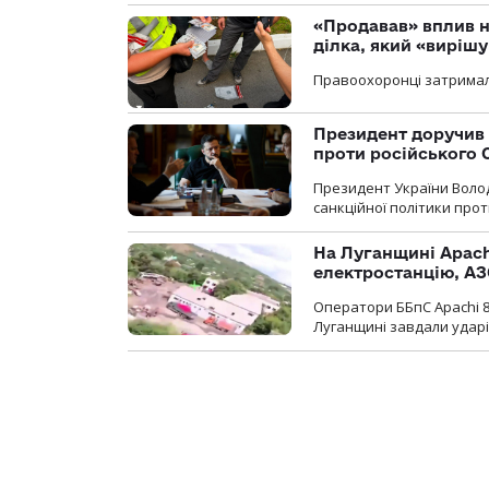
«Продавав» вплив н
ділка, який «виріш
Правоохоронці затримал
Президент доручив 
проти російського
Президент України Воло
санкційної політики проти
На Луганщині Apach
електростанцію, АЗ
Оператори ББпС Apachi 8
Луганщині завдали ударів