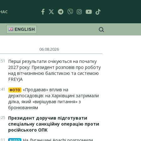
НАС
ENGLISH
06.08.2026
:51
Перші результати очікуються на початку
2027 року: Президент розповів про роботу
над вітчизняною балістикою та системою
FREYJA
:41
«Продавав» вплив на
ФОТО
держпосадовців: на Харківщині затримали
ділка, який «вирішував питання» з
бронюванням
:25
Президент доручив підготувати
спеціальну санкційну операцію проти
російського ОПК
:11
На Луганщині Apachi розгромили
ВІДЕО