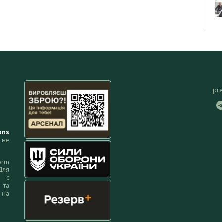
pr
ons
не
orm
Для
м є
 та
 на