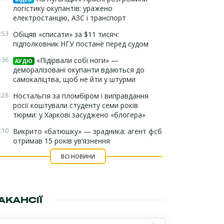
логістику окупантів: уражено
електростанцію, АЗС і транспорт
:53
Обіцяв «списати» за $11 тисяч:
підполковник НГУ постане перед судом
:36
«Підірвали собі ноги» —
АУДІО
деморалізовані окупанти вдаються до
самокаліцтва, щоб не йти у штурми
:28
Ностальгія за пломбіром і виправдання
росії коштували студенту семи років
тюрми: у Харкові засуджено «блогера»
:10
Викрито «батюшку» — зрадника: агент фсб
отримав 15 років ув’язнення
ВСІ НОВИНИ
АКАНСІЇ