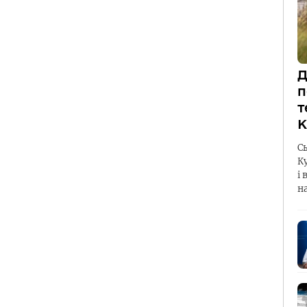
Д
п
т
К
С
К
і 
н