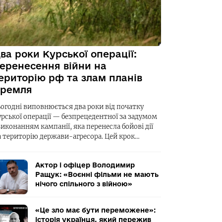
ва роки Курської операції:
еренесення війни на
ериторію рф та злам планів
ремля
ьогодні виповнюється два роки від початку
урської операції — безпрецедентної за задумом
виконанням кампанії, яка перенесла бойові дії
а територію держави-агресора. Цей крок…
Актор і офіцер Володимир
Ращук: «Воєнні фільми не мають
нічого спільного з війною»
«Це зло має бути переможене»:
історія українця, який пережив