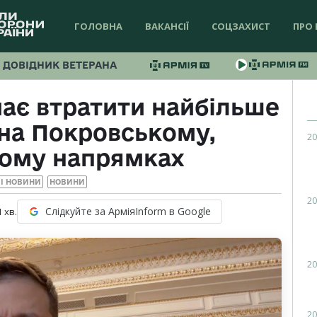
ГОЛОВНА
ВАКАНСІЇ
СОЦЗАХИСТ
ПРО 
ДОВІДНИК ВЕТЕРАНА
має втратити найбільше
 на Покровському,
20
кому напрямках
І НОВИНИ
НОВИНИ
20
Слідкуйте за АрміяInform в Google
1
хв.
20
20