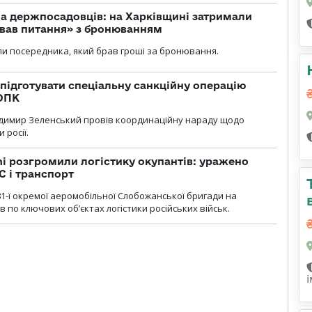
а держпосадовців: на Харківщині затримали
ував питання» з бронюванням
и посередника, який брав гроші за бронювання.
підготувати спеціальну санкційну операцію
 ОПК
димир Зеленський провів координаційну нараду щодо
 росії.
i розгромили логістику окупантів: уражено
С і транспорт
1-ї окремої аеромобільної Слобожанської бригади на
 по ключових об’єктах логістики російських військ.