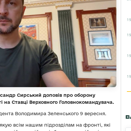
19
19
19
19
сандр Сирський доповів про оборону
сті на Ставці Верховного Головнокомандувача.
дента Володимира Зеленського 9 вересня.
В
якую всім нашим підрозділам на фронті, які