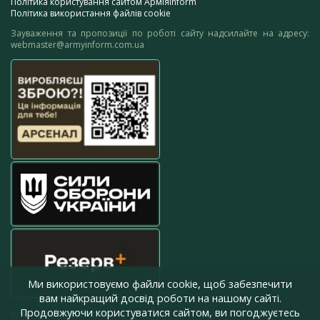
Політика користування сайтом АрміяInform
Політика використання файлів cookie
Зауваження та пропозиції по роботі сайту надсилайте на адресу:
webmaster@armyinform.com.ua
Ми використовуємо файли cookie, щоб забезпечити
вам найкращий досвід роботи на нашому сайті.
Продовжуючи користуватися сайтом, ви погоджуєтесь
press@armyinform.com.ua