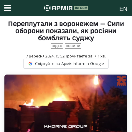
EN
Переплутали з воронежем — Сили
оборони показали, як росіяни
бомблять суджу
ВІДЕО
НОВИНИ
7 Вересня 2024, 15:52
Прочитаєте за:
< 1
хв.
Слідкуйте за АрміяInform в Google