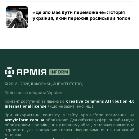
«Це зло має бути переможене»: історія
українця, який пережив російський полон
© 2018 - 2026, ІНФОРМАЦІЙНЕ АГЕНТСТВО,
Міністерство оборони України
Контент доступний за ліцензією
Creative Commons Attribution 4.0
International license
якщо не зазначено інше.
При використанні контенту з сайту АрміяInform посилання на
armyinform.com.ua
обов’язкове. Для суб’єктів у сфері онлайн-медіа
обов’язковим є розміщення у першому абзаці матеріалу прямого та
відкритого для пошукових систем гіперпосилання на цитований
матеріал.