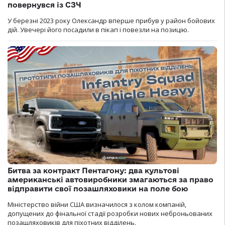
повернувся із СЗЧ
У березні 2023 року Олександр вперше прибув у район бойових
дій. Увечері його посадили в пікап і повезли на позицію.
Битва за контракт Пентагону: два культові
американські автовиробники змагаються за право
відправити свої позашляховики на поле бою
Міністерство війни США визначилося з колом компаній,
допущених до фінальної стадії розробки нових неброньованих
позашляховиків для піхотних відділень.