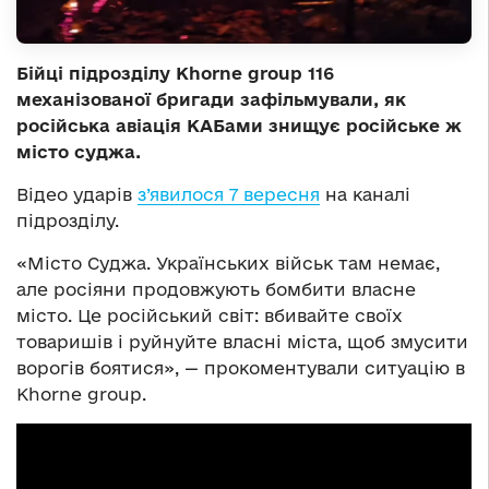
Бійці підрозділу Khorne group 116
механізованої бригади зафільмували, як
російська авіація КАБами знищує російське ж
місто суджа.
Відео ударів
з’явилося 7 вересня
на каналі
підрозділу.
«Місто Суджа. Українських військ там немає,
але росіяни продовжують бомбити власне
місто. Це російський світ: вбивайте своїх
товаришів і руйнуйте власні міста, щоб змусити
ворогів боятися», — прокоментували ситуацію в
Khorne group.