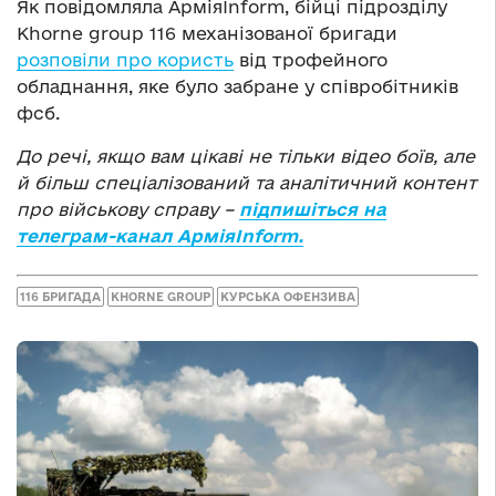
Як повідомляла АрміяInform, бійці підрозділу
Khorne group 116 механізованої бригади
розповіли про користь
від трофейного
обладнання, яке було забране у співробітників
фсб.
До речі, якщо вам цікаві не тільки відео боїв, але
й більш спеціалізований та аналітичний контент
про військову справу –
підпишіться на
телеграм-канал АрміяInform.
116 БРИГАДА
KHORNE GROUP
КУРСЬКА ОФЕНЗИВА