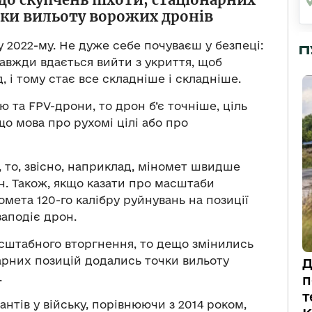
чки вильоту ворожих дронів
у 2022-му. Не дуже себе почуваєш у безпеці:
П
вжди вдається вийти з укриття, щоб
, і тому стає все складніше і складніше.
ю та FPV-дрони, то дрон б’є точніше, ціль
о мова про рухомі цілі або про
 то, звісно, наприклад, міномет швидше
н. Також, якщо казати про масштаби
омета 120-го калібру руйнувань на позиції
заподіє дрон.
сштабного вторгнення, то дещо змінились
нарних позицій додались точки вильоту
Д
.
п
т
нтів у війську, порівнюючи з 2014 роком,