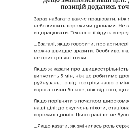
позицій додались то
Зараз набагато важче працювати, ніж 
небо кишить ворожими дронами. Не за
відпрацювати. Технології йдуть вперед
…Взагалі, якщо говорити, про артилері
можна швидше вразити. Особливо, якщ
не пристріляні точки.
Якщо ж казати про швидкострільність,
випустить 5 мін, ніж це робитиме дро
руйнувань, то від пострілу нашого мін
ворога точно більше, ніж від того, що 
Якщо порівняти з початком широкома
наші цілі: до скупчень піхоти, стаціо
ворожих дронів. Цього раніше не було
…Якщо казати, як змінилась роль сержа