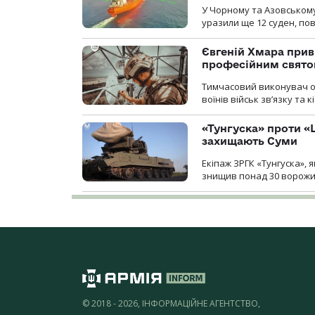
У Чорному та Азовському
уразили ще 12 суден, пов
Євгеній Хмара приві
професійним свят
Тимчасовий виконувач об
воїнів військ зв’язку та
«Тунгуска» проти «Ш
захищають Суми
Екіпаж ЗРГК «Тунгуска»,
знищив понад 30 ворожих
© 2018 - 2026, ІНФОРМАЦІЙНЕ АГЕНТСТВО,