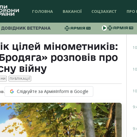
ГОЛОВНА
ВАКАНСІЇ
СОЦЗАХИСТ
ПРО 
ДОВІДНИК ВЕТЕРАНА
ік цілей мінометників:
10
«Бродяга» розповів про
сну війну
10
ИНИ
ПУБЛІКАЦІЇ
10
Слідкуйте за АрміяInform в Google
хв.
9:
9: