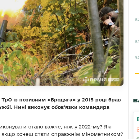
9:
9:
9:
 ТрО із позивним «Бродяга» у 2015 році брав
В
лужбі. Нині виконує обов’язки командира
иконувати стало важче, ніж у 2022-му? Які
, якщо хочеш стати справжнім мінометником?