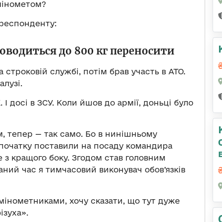
мінометом?
ореспонденту:
доводиться до 800 кг переносити
а строковій службі, потім брав участь в АТО.
алузі.
І досі в ЗСУ. Коли йшов до армії, доньці було
, тепер — так само. Бо в нинішньому
 Спочатку поставили на посаду командира
 з кращого боку. Згодом став головним
аний час я тимчасовий виконувач обов’язків
мінометниками, хочу сказати, що тут дуже
ізуха».