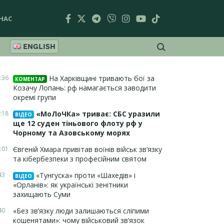
НАС
ENGLISH
:36
На Харківщині тривають бої за
КОМЕНТАР
Козачу Лопань: рф намагається заводити
окремі групи
:18
«МоЛоЧКа» триває: СБС уразили
ВІДЕО
ще 12 суден тіньового флоту рф у
Чорному та Азовському морях
:01
Євгеній Хмара привітав воїнів військ зв’язку
та кібербезпеки з професійним святом
43
«Тунгуска» проти «Шахедів» і
ВІДЕО
«Орланів»: як українські зенітники
захищають Суми
40
«Без зв’язку люди залишаються сліпими
кошенятами»: чому військовий зв’язок