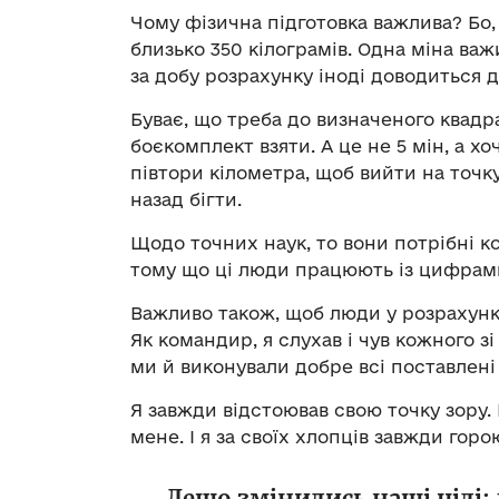
Чому фізична підготовка важлива? Бо,
близько 350 кілограмів. Одна міна важит
за добу розрахунку іноді доводиться 
Буває, що треба до визначеного квадра
боєкомплект взяти. А це не 5 мін, а хоч
півтори кілометра, щоб вийти на точку
назад бігти.
Щодо точних наук, то вони потрібні к
тому що ці люди працюють із цифрам
Важливо також, щоб люди у розрахунк
Як командир, я слухав і чув кожного зі
ми й виконували добре всі поставлені
Я завжди відстоював свою точку зору
мене. І я за своїх хлопців завжди горо
Дещо змінились наші цілі: 