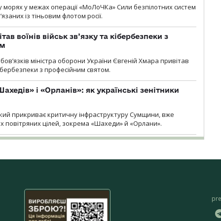
 морях у межах операції «МоЛоЧКа» Сили безпілотних систем
’язаних із тіньовим флотом росії.
тав воїнів військ зв’язку та кібербезпеки з
ом
ов’язків міністра оборони України Євгеній Хмара привітав
 кібербезпеки з професійним святом.
ахедів» і «Орланів»: як українські зенітники
 який прикриває критичну інфраструктуру Сумщини, вже
 повітряних цілей, зокрема «Шахеди» й «Орлани».
pr