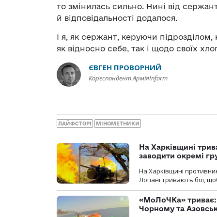
то змінилась сильно. Нині від сержант
й відповідальності додалося.
І я, як сержант, керуючи підрозділом
як відносно себе, так і щодо своїх хлоп
ЄВГЕН ПРОВОРНИЙ
Кореспондент АрміяInform
ЛАЙФСТОРІ
МІНОМЕТНИКИ
На Харківщині трив
заводити окремі гр
На Харківщині противник
Лопані тривають бої, щоб
«МоЛоЧКа» триває: 
Чорному та Азовсь