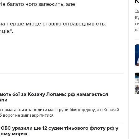
К
ів багато чого залежить, але
С
К
, на перше місце ставлю справедливість:
і 
н
ців”.
ають бої за Козачу Лопань: рф намагається
упи
 намагається заводити малі групи біля кордону, а в Козачій
 ворог не зміг закріпитися.
СБС уразили ще 12 суден тіньового флоту рф у
кому морях