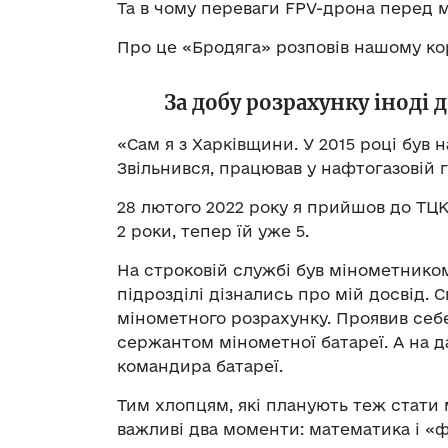
Та в чому переваги FPV-дрона перед 
Про це «Бродяга» розповів нашому к
За добу розрахунку іноді 
«Сам я з Харківщини. У 2015 році був н
Звільнився, працював у нафтогазовій г
28 лютого 2022 року я прийшов до ТЦК. 
2 роки, тепер їй уже 5.
На строковій службі був мінометником
підрозділі дізнались про мій досвід.
мінометного розрахунку. Проявив себе
сержантом мінометної батареї. А на д
командира батареї.
Тим хлопцям, які планують теж стати 
важливі два моменти: математика і «ф