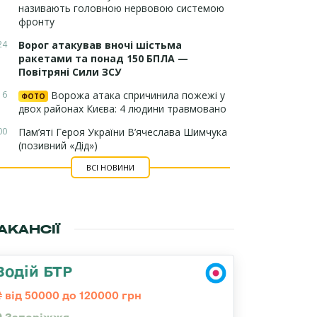
називають головною нервовою системою
фронту
24
Ворог атакував вночі шістьма
ракетами та понад 150 БПЛА —
Повітряні Сили ЗСУ
16
Ворожа атака спричинила пожежі у
ФОТО
двох районах Києва: 4 людини травмовано
00
Пам’яті Героя України В’ячеслава Шимчука
(позивний «Дід»)
ВСІ НОВИНИ
АКАНСІЇ
Водій БТР
від 50000 до 120000 грн