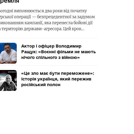
ремля
ьогодні виповнюється два роки від початку
урської операції — безпрецедентної за задумом
виконанням кампанії, яка перенесла бойові дії
а територію держави-агресора. Цей крок…
Актор і офіцер Володимир
Ращук: «Воєнні фільми не мають
нічого спільного з війною»
«Це зло має бути переможене»:
історія українця, який пережив
російський полон