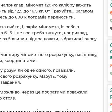
 наприклад, міномет 120-го калібру важить
ь від 12,5 до 16,5 кг. От і рахуйте… Загалом
десь до 800 кілограмів переносити.
та вийти, і, окрім міномета, із собою
а б 15. І це все треба тягнути, наприклад,
, за 5 хвилин відпрацювати, зібратися і знову
омандиру мінометного розрахунку, навіднику,
и, координатами.
у розуміли одне одного, поважали.
 свого розрахунку. Мабуть, тому
 завдання.
. Можливо, через це побратими поважали
ю стояв.
до скупчень піхоти, стаціонарних