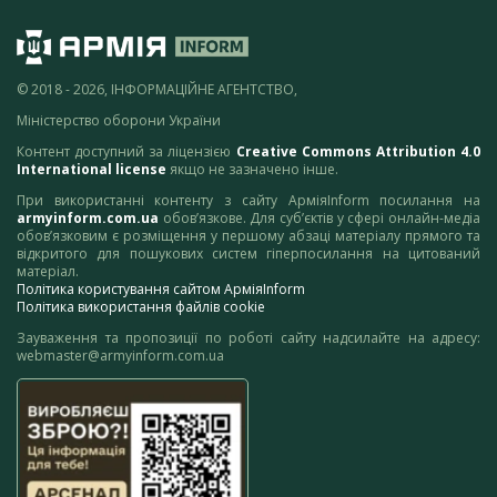
© 2018 - 2026, ІНФОРМАЦІЙНЕ АГЕНТСТВО,
Міністерство оборони України
Контент доступний за ліцензією
Creative Commons Attribution 4.0
International license
якщо не зазначено інше.
При використанні контенту з сайту АрміяInform посилання на
armyinform.com.ua
обов’язкове. Для суб’єктів у сфері онлайн-медіа
обов’язковим є розміщення у першому абзаці матеріалу прямого та
відкритого для пошукових систем гіперпосилання на цитований
матеріал.
Політика користування сайтом АрміяInform
Політика використання файлів cookie
Зауваження та пропозиції по роботі сайту надсилайте на адресу:
webmaster@armyinform.com.ua