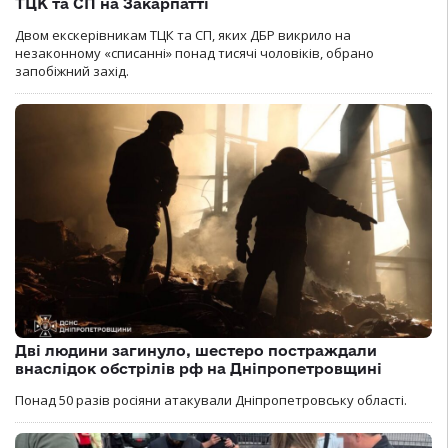
ТЦК та СП на Закарпатті
Двом екскерівникам ТЦК та СП, яких ДБР викрило на
незаконному «списанні» понад тисячі чоловіків, обрано
запобіжний захід.
Дві людини загинуло, шестеро постраждали
внаслідок обстрілів рф на Дніпропетровщині
Понад 50 разів росіяни атакували Дніпропетровську області.