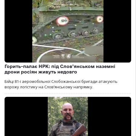
Горить-палає НРК: під Слов’янськом наземні
дрони росіян живуть недовго
Бійці 81-ї аеромобільної Слобожанської бригади атакують
ворожу логістику на Словʼянському напрямку.