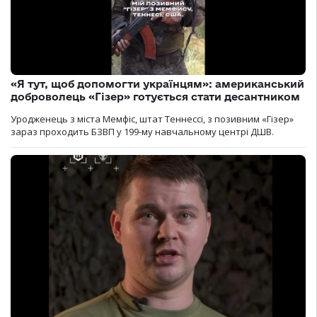
«Я тут, щоб допомогти українцям»: американський
доброволець «Гізер» готується стати десантником
Уродженець з міста Мемфіс, штат Теннессі, з позивним «Гізер»
зараз проходить БЗВП у 199-му навчальному центрі ДШВ.