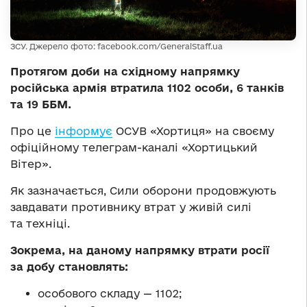
ЗСУ. Джерело фото: facebook.com/GeneralStaff.ua
Протягом доби на східному напрямку
російська армія втратила 1102 особи, 6 танків
та 19 ББМ.
Про це
інформує
ОСУВ «Хортиця» на своєму
офіційному телеграм-каналі «Хортицький
Вітер».
Як зазначається, Сили оборони продовжують
завдавати противнику втрат у живій силі
та техніці.
Зокрема, на даному напрямку втрати росії
за добу становлять:
особового складу — 1102;