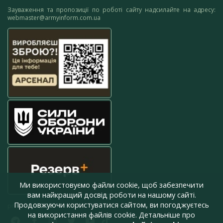
Зауваження та пропозиції по роботі сайту надсилайте на адресу:
webmaster@armyinform.com.ua
Ми використовуємо файли cookie, щоб забезпечити
вам найкращий досвід роботи на нашому сайті.
Продовжуючи користуватися сайтом, ви погоджуєтесь
press@armyinform.com.ua
на використання файлів cookie. Детальніше про