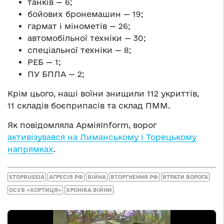
танків — 6;
бойових бронемашин — 19;
гармат і мінометів — 26;
автомобільної техніки — 30;
спеціальної техніки — 8;
РЕБ — 1;
ПУ БПЛА — 2;
Крім цього, наші воїни знищили 112 укриттів,
11 складів боєприпасів та склад ПММ.
Як повідомляла АрміяInform, ворог
активізувався на Лиманському і Торецькому
напрямках
.
STOPRUSSIA
АГРЕСІЯ РФ
ВІЙНА
ВТОРГНЕННЯ РФ
ВТРАТИ ВОРОГА
ОСУВ «ХОРТИЦЯ»
ХРОНІКА ВІЙНИ