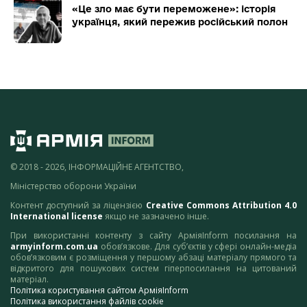
«Це зло має бути переможене»: історія
українця, який пережив російський полон
© 2018 - 2026, ІНФОРМАЦІЙНЕ АГЕНТСТВО,
Міністерство оборони України
Контент доступний за ліцензією
Creative Commons Attribution 4.0
International license
якщо не зазначено інше.
При використанні контенту з сайту АрміяInform посилання на
armyinform.com.ua
обов’язкове. Для суб’єктів у сфері онлайн-медіа
обов’язковим є розміщення у першому абзаці матеріалу прямого та
відкритого для пошукових систем гіперпосилання на цитований
матеріал.
Політика користування сайтом АрміяInform
Політика використання файлів cookie