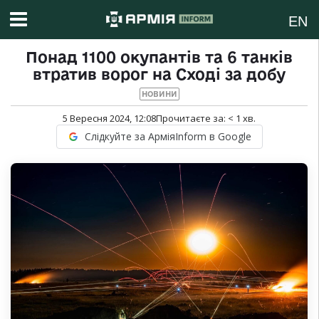
EN
Понад 1100 окупантів та 6 танків
втратив ворог на Сході за добу
НОВИНИ
5 Вересня 2024, 12:08
Прочитаєте за:
< 1
хв.
Слідкуйте за АрміяInform в Google