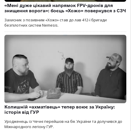
«Мені дуже цікавий напрямок FPV-дронів для
знищення ворога»: боєць «Хожо» повернувся з СЗЧ
Захисник з позивним «Хожо» став до лав 412-ї бригади
безпілотних систем Nemesis.
Колишній «ахматівець» тепер воює за Україну:
історія від ГУР
Уродженець із Чечні перейшов на бік України та долучився до
Міжнародного легіону ГУР.