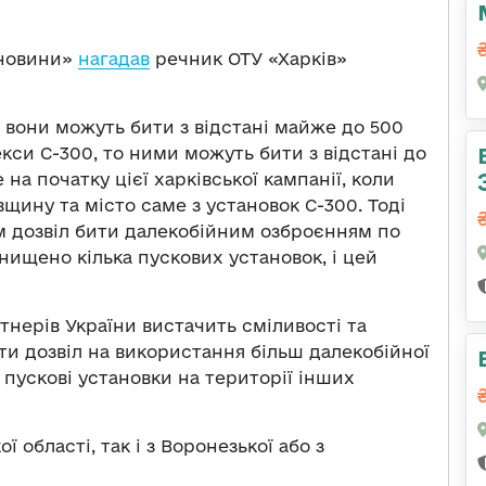
 новини»
нагадав
речник ОТУ «Харків»
 вони можуть бити з відстані майже до 500
кси С-300, то ними можуть бити з відстані до
на початку цієї харківської кампанії, коли
щину та місто саме з установок С-300. Тоді
м дозвіл бити далекобійним озброєнням по
знищено кілька пускових установок, і цей
тнерів України вистачить сміливості та
ати дозвіл на використання більш далекобійної
 пускові установки на території інших
ї області, так і з Воронезької або з