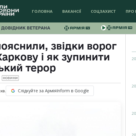
ГОЛОВНА
ВАКАНСІЇ
СОЦЗАХИСТ
ПРО 
ДОВІДНИК ВЕТЕРАНА
ояснили, звідки ворог
Харкову і як зупинити
20
ький терор
НОВИНИ
20
Слідкуйте за АрміяInform в Google
хв.
20
20