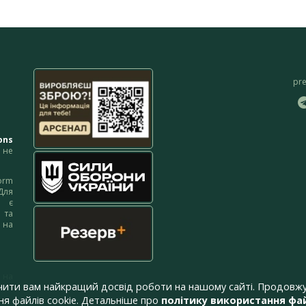
pr
ons
не
orm
Для
м є
 та
 на
 на
чити вам найкращий досвід роботи на нашому сайті. Продовжу
я файлів cookie. Детальніше про
політику використання фай