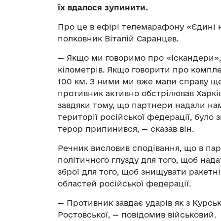
їх вдалося зупинити.
Про це в ефірі телемарафону «Єдині
полковник Віталій Саранцев.
— Якщо ми говоримо про «Іскандери»,
кілометрів. Якщо говорити про компле
100 км. З ними ми вже мали справу ще 
противник активно обстрілював Харків
завдяки тому, що партнери надали на
території російської федерації, було 
терор припинився, — сказав він.
Речник висловив сподівання, що в пар
політичного глузду для того, щоб над
зброї для того, щоб знищувати ракетні
областей російської федерації.
— Противник завдає ударів як з Курсько
Ростовської, — повідомив військовий.