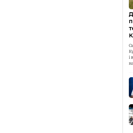
Д
п
т
К
С
К
і 
н