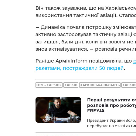
Він також зауважив, що на Харківсько
використання тактичної авіації. Сталос
— Динаміка почала потрошку змінюват
активно застосовував тактичну авіаці
затишшя, були дні, коли він зовсім не
знов активізуватися, — розповів речни
Раніше АрміяInform повідомляла, що
ракетами, постраждали 50 людей
.
ОТУ «ХАРКІВ»
ХАРКІВ
ХАРКІВСЬКА ОБЛАСТЬ
ХАРКІ
Перші результати о
розповів про робот
FREYJA
Президент України Воло
перебуває на етапі актив