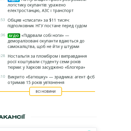
логістику окупантів: уражено
електростанцію, АЗС і транспорт
:53
Обіцяв «списати» за $11 тисяч:
підполковник НГУ постане перед судом
:36
«Підірвали собі ноги» —
АУДІО
деморалізовані окупанти вдаються до
самокаліцтва, щоб не йти у штурми
:28
Ностальгія за пломбіром і виправдання
росії коштували студенту семи років
тюрми: у Харкові засуджено «блогера»
:10
Викрито «батюшку» — зрадника: агент фсб
отримав 15 років ув’язнення
ВСІ НОВИНИ
АКАНСІЇ