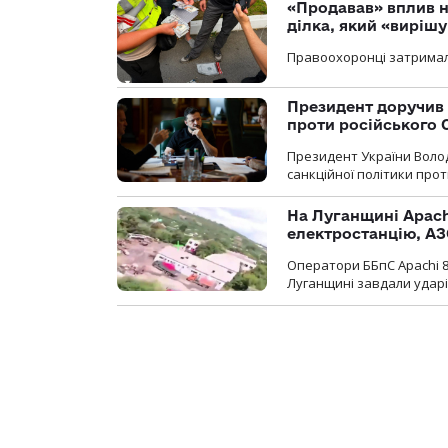
«Продавав» вплив н
ділка, який «виріш
Правоохоронці затримал
Президент доручив 
проти російського
Президент України Воло
санкційної політики проти
На Луганщині Apach
електростанцію, АЗ
Оператори ББпС Apachi 8
Луганщині завдали ударів