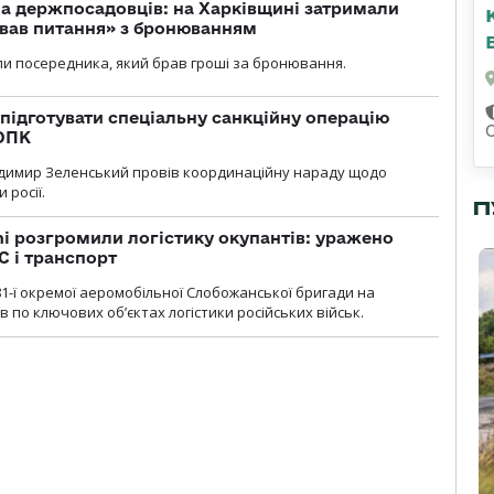
а держпосадовців: на Харківщині затримали
ував питання» з бронюванням
и посередника, який брав гроші за бронювання.
підготувати спеціальну санкційну операцію
 ОПК
димир Зеленський провів координаційну нараду щодо
 росії.
П
i розгромили логістику окупантів: уражено
С і транспорт
1-ї окремої аеромобільної Слобожанської бригади на
 по ключових об’єктах логістики російських військ.