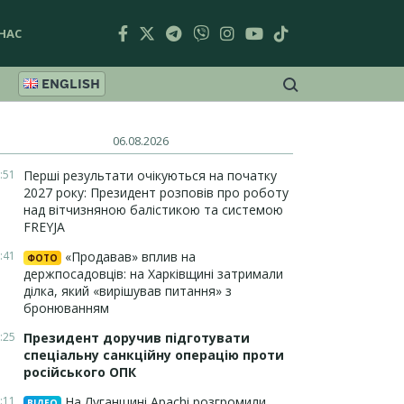
НАС
ENGLISH
06.08.2026
:51
Перші результати очікуються на початку
2027 року: Президент розповів про роботу
над вітчизняною балістикою та системою
FREYJA
:41
«Продавав» вплив на
ФОТО
держпосадовців: на Харківщині затримали
ділка, який «вирішував питання» з
бронюванням
:25
Президент доручив підготувати
спеціальну санкційну операцію проти
російського ОПК
:11
На Луганщині Apachi розгромили
ВІДЕО