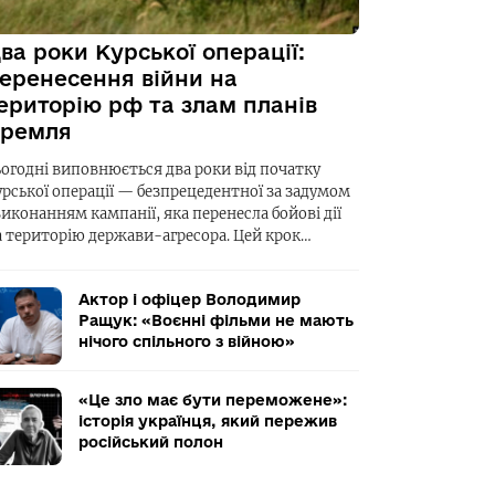
ва роки Курської операції:
еренесення війни на
ериторію рф та злам планів
ремля
ьогодні виповнюється два роки від початку
урської операції — безпрецедентної за задумом
виконанням кампанії, яка перенесла бойові дії
а територію держави-агресора. Цей крок…
Актор і офіцер Володимир
Ращук: «Воєнні фільми не мають
нічого спільного з війною»
«Це зло має бути переможене»:
історія українця, який пережив
російський полон