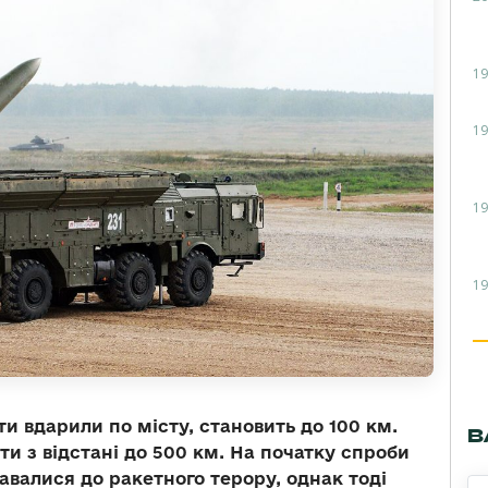
19
19
19
19
и вдарили по місту, становить до 100 км.
В
и з відстані до 500 км. На початку спроби
авалися до ракетного терору, однак тоді