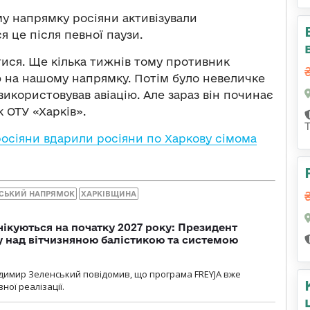
му напрямку росіяни активізували
я це після певної паузи.
ися. Ще кілька тижнів тому противник
ю на нашому напрямку. Потім було невеличке
 використовував авіацію. Але зараз він починає
к ОТУ «Харків».
росіяни вдарили росіяни по Харкову сімома
ВСЬКИЙ НАПРЯМОК
ХАРКІВЩИНА
чікуються на початку 2027 року: Президент
у над вітчизняною балістикою та системою
димир Зеленський повідомив, що програма FREYJA вже
ної реалізації.