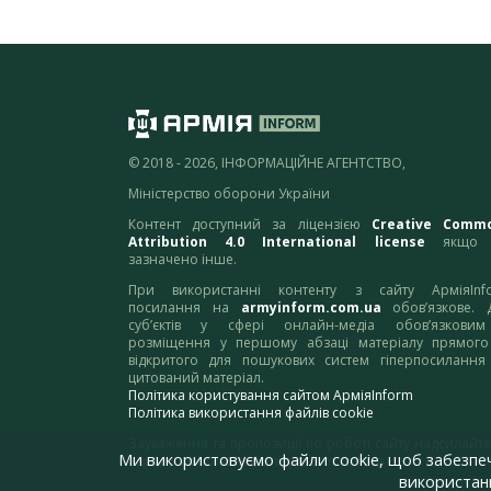
© 2018 - 2026, ІНФОРМАЦІЙНЕ АГЕНТСТВО,
Міністерство оборони України
Контент доступний за ліцензією
Creative Comm
Attribution 4.0 International license
якщо 
зазначено інше.
При використанні контенту з сайту АрміяInf
посилання на
armyinform.com.ua
обов’язкове. 
суб’єктів у сфері онлайн-медіа обов’язкови
розміщення у першому абзаці матеріалу прямого
відкритого для пошукових систем гіперпосилання
цитований матеріал.
Політика користування сайтом АрміяInform
Політика використання файлів cookie
Зауваження та пропозиції по роботі сайту надсилайте
Ми використовуємо файли cookie, щоб забезпе
адресу:
webmaster@armyinform.com.ua
використанн