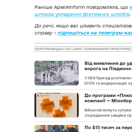
Раніше АрміяInform повідомляла, що
в
шляхом укладання фіктивних шлюбів
.
До речі, якщо вас цікавить спеціалізо
справу –
підпишіться на телеграм-ка
КОНТРРОЗВІДКА СБУ
ОФІС ГЕНЕРАЛЬНОГО ПРОКУРОРА
Від виявлення до уд
ворога на Південн
У 58-й бригаді розповіл
БПЛА та модернізацію зас
До програми «Плюси
компанії — Мінобо
Військові можуть купуват
спорядження завдяки при
По $15 тисяч за пе