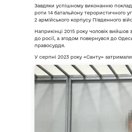
Завдяки успішному виконанню поклад
роти 14 батальйону терористичного у
2 армійського корпусу Південного вій
Наприкінці 2015 року чоловік вийшов з
до росії, а згодом повернувся до Одес
правосуддя.
У серпні 2023 року «Санту» затримал