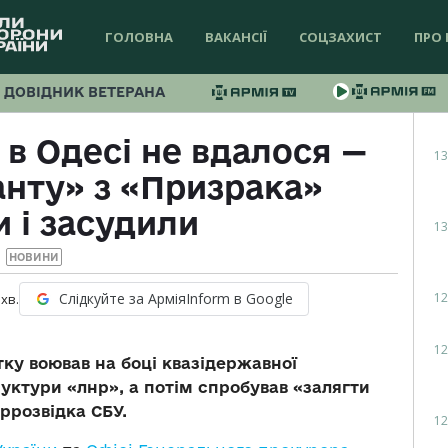
ГОЛОВНА
ВАКАНСІЇ
СОЦЗАХИСТ
ПРО 
ДОВІДНИК ВЕТЕРАНА
 в Одесі не вдалося —
13
нту» з «Призрака»
 і засудили
13
НОВИНИ
12
Слідкуйте за АрміяInform в Google
хв.
12
ку воював на боці квазідержавної
уктури «лнр», а потім спробував «залягти
тррозвідка СБУ.
12