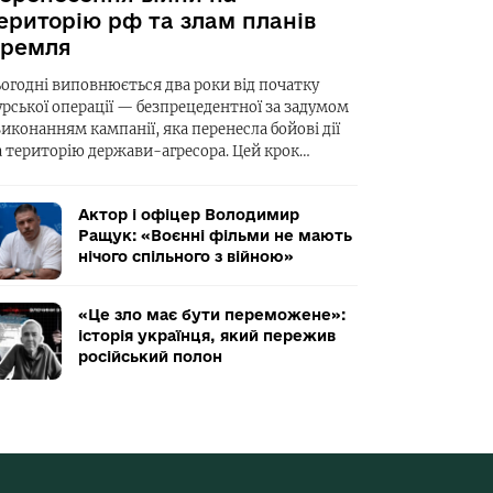
ериторію рф та злам планів
ремля
ьогодні виповнюється два роки від початку
урської операції — безпрецедентної за задумом
виконанням кампанії, яка перенесла бойові дії
а територію держави-агресора. Цей крок…
Актор і офіцер Володимир
Ращук: «Воєнні фільми не мають
нічого спільного з війною»
«Це зло має бути переможене»:
історія українця, який пережив
російський полон