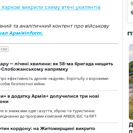
 Харкові викрили схему втечі ухилянтів
ваний та аналітичний контент про військову
нал АрміяInform.
П
СБУ
ару — лічені хвилини: як 58-ма бригада нищить
о-Слобожанському напрямку
и про ефективність дронів-«ждунів», боротьбу з ворожими
обів безпілотної війни.
» в додатку Армія+ долучилися три нові
рони
и зі знижками одяг і взуття, зброю та туристичне
єднанню до програми компаній ARBER, ІБІС та RIFT.
Д
ретин кордону: на Житомирщині викрито
п