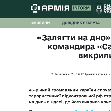
#НОВИНИ
ДОВІДНИК РЕКРУТА
«Залягти на дно»
командира «Са
викрили
2 Вересня 2024, 19:12
Прочитаєте за:
2
45-річний громадянин України спочат
терористичної підконтрольної рф стр
на дно» в Одесі, де його викрила кон