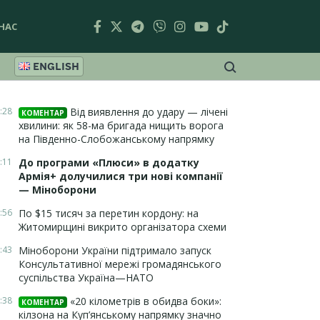
НАС
ENGLISH
:28
Від виявлення до удару — лічені
КОМЕНТАР
хвилини: як 58-ма бригада нищить ворога
на Південно-Слобожанському напрямку
:11
До програми «Плюси» в додатку
Армія+ долучилися три нові компанії
— Міноборони
:56
По $15 тисяч за перетин кордону: на
Житомирщині викрито організатора схеми
:43
Міноборони України підтримало запуск
Консультативної мережі громадянського
суспільства Україна—НАТО
:38
«20 кілометрів в обидва боки»:
КОМЕНТАР
кілзона на Куп’янському напрямку значно