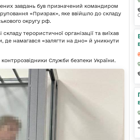
ених завдань був призначений командиром
груповання «Призрак», яке ввійшло до складу
ськового округу рф.
і складу терористичної організації та виїхав
и, де намагався «залягти на дно» й уникнути
и контррозвідники Служби безпеки України.