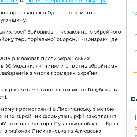
України
та
Офісі Генерального прокурора
.
вих провокаціях в Одесі, а потім втік
12
Луганщину.
ьних росії бойовиків — незаконного збройного
12
альйону територіальної оборони «Призрак», де
12
 2015 рік воював проти українських
в ЗС України, які чинили спротив збройному
лаборантів з числа громадян України.
гав рашистам захоплювати місто Голубівка та
ті.
В
йному протистоянні в Лисичанську з метою
конних збройних формувань рф і захоплення
б’єктів на території Луганської області. Брав
ни в районах Лисичанська та Алчевська.