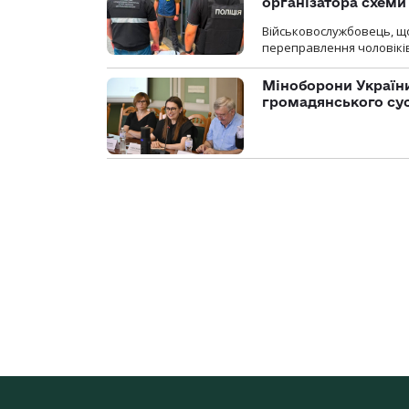
організатора схеми
Військовослужбовець, щ
переправлення чоловіків
Міноборони України
громадянського су