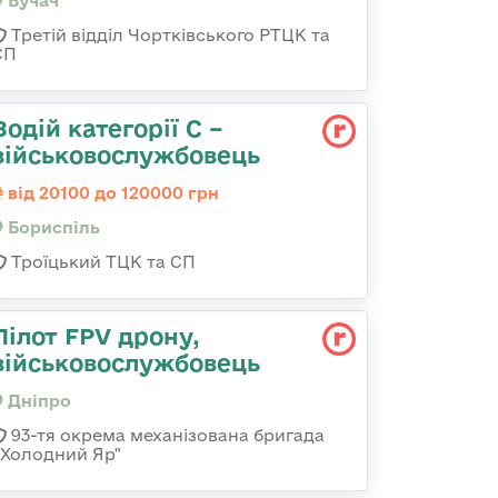
Бучач
Третій відділ Чортківського РТЦК та
СП
Водій категорії С –
військовослужбовець
від 20100 до 120000 грн
Бориспіль
Троїцький ТЦК та СП
Пілот FPV дрону,
військовослужбовець
Дніпро
93-тя окрема механізована бригада
«Холодний Яр"