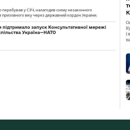
т
о перебував у СЗЧ, налагодив схему незаконного
К
 призовного віку через державний кордон України.
С
 підтримало запуск Консультативної мережі
К
спільства Україна—НАТО
і 
н