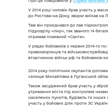
Про це повідомили у
Службі безпеки 
У 2014 році чоловік брав участь у масо
до Ростова-на-Дону, звідки виїхав на 
Там він приєднався до лав підконтрол
підрозділу «лнр», так званого 14 бат
отримав позивний «Санта».
У рядах бойовиків з червня 2014-го по
правоохоронців та військовослужбовці
вторгненню військ рф та бойовиків-ко
2014 року поплічник окупантів допома
селище Михайлівка в Луганській облас
Також засуджений брав участь у збро
утримання міста під контролем неза
населених пунктів, будівель та інших о
участь у бойових діях проти ЗС Украї