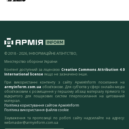
© 2018 - 2026, ІНФОРМАЦІЙНЕ АГЕНТСТВО,
Міністерство оборони України
Контент доступний за ліцензією
Creative Commons Attribution 4.0
International license
якщо не зазначено інше.
При використанні контенту з сайту АрміяInform посилання на
armyinform.com.ua
обов’язкове. Для суб’єктів у сфері онлайн-медіа
обов’язковим є розміщення у першому абзаці матеріалу прямого та
відкритого для пошукових систем гіперпосилання на цитований
матеріал.
Політика користування сайтом АрміяInform
Політика використання файлів cookie
Зауваження та пропозиції по роботі сайту надсилайте на адресу:
webmaster@armyinform.com.ua