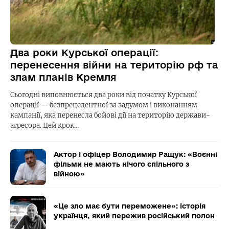
Два роки Курської операції:
перенесення війни на територію рф та
злам планів Кремля
Сьогодні виповнюється два роки від початку Курської
операції — безпрецедентної за задумом і виконанням
кампанії, яка перенесла бойові дії на територію держави-
агресора. Цей крок…
Актор і офіцер Володимир Ращук: «Воєнні
фільми не мають нічого спільного з
війною»
«Це зло має бути переможене»: історія
українця, який пережив російський полон