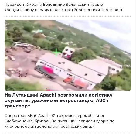
Президент України Володимир Зеленський провів
координаційну нараду щодо санкційної політики проти росії.
На Луганщині Apachi розгромили логістику
окупантів: уражено електростанцію, АЗС і
транспорт
Оператори ББпС Apachi 81-ї окремої аеромобільної
Слобожанської бригади на Луганщині завдали ударів по
ключових об’єктах логістики російських військ.