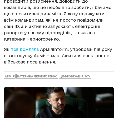
проводити роз’яснення, доводити до
командирів, що це необхідно зробити, і бачимо,
що є позитивна динаміка. Я хочу подякувати
всім командирам, які не просто повідомили
свій ID, а й активно запускають електронні
рапорти у своєму підрозділі», — сказала
Катерина Черногоренко.
Як
повідомляла
АрміяInform, упродовж пів року
в застосунку Армія+ має з’явитися електронне
військове посвідчення.
АРМІЯ
КАТЕРИНА ЧЕРНОГОРЕНКО
ЦИФРОВІЗАЦІЯ ЗСУ