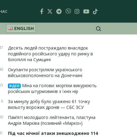
НАС
ENGLISH
47
Десять людей постраждало внаслідок
подвійного російського удару по ринку в
Білопіллі на Сумщині
46
Окупанти розстріляли українського
військовополоненого на Донеччині
33
Міна на голови: морпіхи викурюють
ВІДЕО
російських штурмовиків з їхніх нір
16
За минулу добу було уражено 61 точку
вильоту ворожих дронів — СБС ЗСУ
00
Пам’яті молодшого лейтенанта, пластуна
Андрія Марківа (позивний «Маркіз»)
41
Під час нічної атаки знешкоджено 114