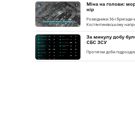
Міна на голови: мо
нір
Розвідники 36-ї бригади 
Костянтинівському напря
За минулу добу бул
СБС ЗСУ
Протягом доби підрозділ