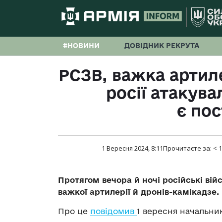
#НОВИНИ
ДОВІДНИК РЕКРУТА
РСЗВ, важка артил
росії атакув
є по
1 Вересня 2024, 8:11
Прочитаєте за:
< 1
Протягом вечора й ночі російські вій
важкої артилерії й дронів-камікадзе
Про це
повідомив
1 вересня начальни