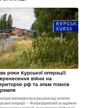
ва роки Курської операції:
еренесення війни на
ериторію рф та злам планів
ремля
ьогодні виповнюється два роки від початку
урської операції — безпрецедентної за задумом