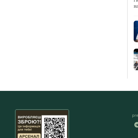
і 
н
pr