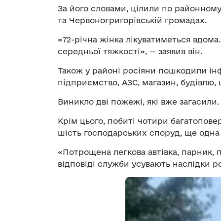
За його словами, цілили по районном
та Червоногригорівській громадах.
«72-річна жінка лікуватиметься вдома.
середньої тяжкості», — заявив він.
Також у районі росіяни пошкодили ін
підприємство, АЗС, магазин, будівлю,
Виникло дві пожежі, які вже загасили.
Крім цього, побиті чотири багатопове
шість господарських споруд, ще одна
«Потрощена легкова автівка, парник, 
відповіді служби усувають наслідки ро