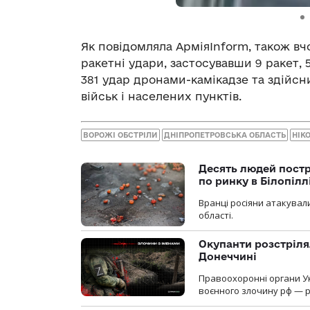
Як повідомляла АрміяInform, також вч
ракетні удари, застосувавши 9 ракет, 5
381 удар дронами-камікадзе та здійсн
військ і населених пунктів.
ВОРОЖІ ОБСТРІЛИ
ДНІПРОПЕТРОВСЬКА ОБЛАСТЬ
НІК
Десять людей постр
по ринку в Білопіл
Вранці росіяни атакували
області.
Окупанти розстріля
Донеччині
Правоохоронні органи У
воєнного злочину рф — р