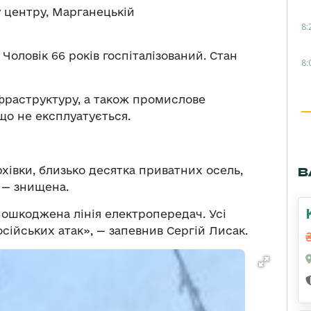
у центру, Марганецькій
8:
 Чоловік 66 років госпіталізований. Стан
8:
фраструктуру, а також промислове
 що не експлуатується.
рхівки, близько десятка приватних осель,
В
 — знищена.
пошкоджена лінія електропередач. Усі
сійських атак», — запевнив Сергій Лисак.