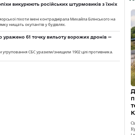
рпіхи викурюють російських штурмовиків з їхніх
морської піхоти імені контрадмірала Михайла Білінського на
мку нищать окупантів у будівлях.
о уражено 61 точку вильоту ворожих дронів —
и угруповання СБС уразили/знищили 1902 цілі противника.
Д
п
т
К
С
К