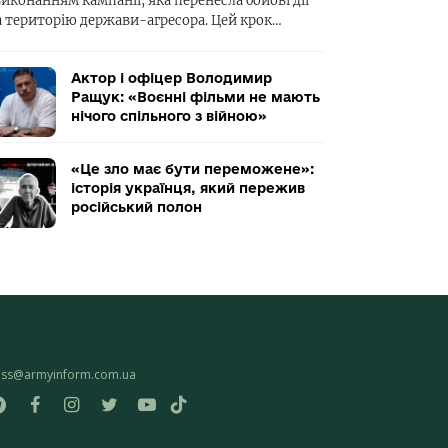
виконанням кампанії, яка перенесла бойові дії
а територію держави-агресора. Цей крок…
Актор і офіцер Володимир
Ращук: «Воєнні фільми не мають
нічого спільного з війною»
«Це зло має бути переможене»:
історія українця, який пережив
російський полон
ess@armyinform.com.ua