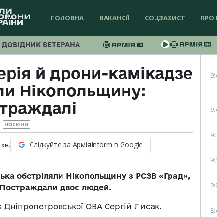
ГОЛОВНА
ВАКАНСІЇ
СОЦЗАХИСТ
ПРО 
ДОВІДНИК ВЕТЕРАНА
ерія й дрони-камікадзе
9:
али Нікопольщину:
страждалі
9:
НОВИНИ
9:
Слідкуйте за АрміяInform в Google
хв.
9:
ська обстріляли Нікопольщину з РСЗВ «Град»,
9:
. Постраждали двоє людей.
к Дніпропетровської ОВА Сергій Лисак.
8: