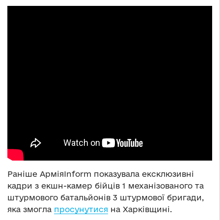
Раніше
АрміяInform
показувала е
ксклюзивні
кадри з екшн-камер бійців 1 механізованого та
штурмового батальйонів 3 штурмової бригади,
яка змогла
просунутися
на Харківщині.