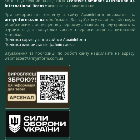
Контент доступний за ліцензією
Creative Commons Attribution 4.0
International license
якщо не зазначено інше.
При використанні контенту з сайту АрміяInform посилання на
armyinform.com.ua
обов’язкове. Для суб’єктів у сфері онлайн-медіа
обов’язковим є розміщення у першому абзаці матеріалу прямого та
відкритого для пошукових систем гіперпосилання на цитований
матеріал.
Політика користування сайтом АрміяInform
Політика використання файлів cookie
Зауваження та пропозиції по роботі сайту надсилайте на адресу:
webmaster@armyinform.com.ua