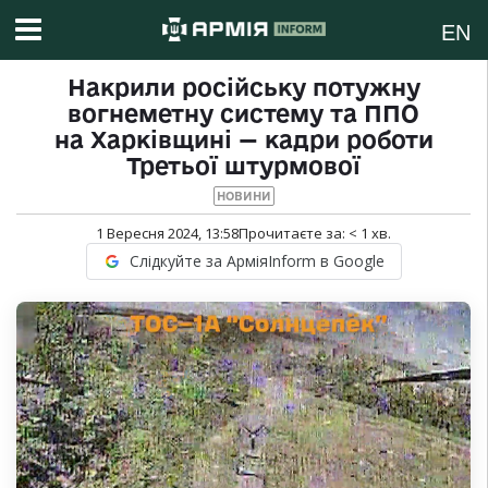
EN
Накрили російську потужну
вогнеметну систему та ППО
на Харківщині — кадри роботи
Третьої штурмової
НОВИНИ
1 Вересня 2024, 13:58
Прочитаєте за:
< 1
хв.
Слідкуйте за АрміяInform в Google