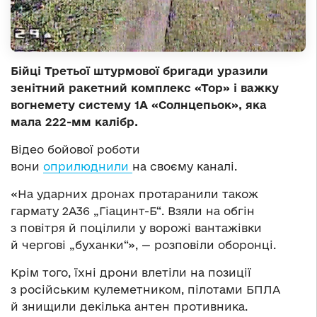
Бійці Третьої штурмової бригади уразили
зенітний ракетний комплекс «Тор» і важку
вогнемету систему 1А «Солнцепьок», яка
мала 222-мм калібр.
Відео бойової роботи
вони
оприлюднили
на своєму каналі.
«На ударних дронах протаранили також
гармату 2А36 „Гіацинт-Б“. Взяли на обгін
з повітря й поцілили у ворожі вантажівки
й чергові „буханки“», — розповіли оборонці.
Крім того, їхні дрони влетіли на позиції
з російським кулеметником, пілотами БПЛА
й знищили декілька антен противника.