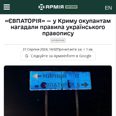
EN
«ЄВПАТОРІЯ» — у Криму окупантам
нагадали правила українського
правопису
НОВИНИ
31 Серпня 2024, 14:02
Прочитаєте за:
< 1
хв.
Слідкуйте за АрміяInform в Google