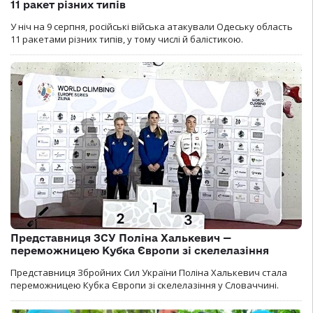
11 ракет різних типів
У ніч на 9 серпня, російські війська атакували Одеську область
11 ракетами різних типів, у тому числі й балістикою.
Представниця ЗСУ Поліна Халькевич —
переможницею Кубка Європи зі скелелазіння
Представниця Збройних Сил України Поліна Халькевич стала
переможницею Кубка Європи зі скелелазіння у Словаччині.