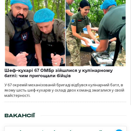
Шеф-кухарі 67 ОМБр зійшлися у кулінарному
батлі: чим пригощали бійців
У 67 окремій механізованій бригаді відбувся кулінарний батл, в
якому шість шеф-кухарів у складі двох команд змагалися у своїй
майстерності.
ВАКАНСІЇ