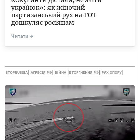
«Окупанти дістали, не зліть
українок»: як жіночий
партизанський рух на ТОТ
дошкуляє росіянам
STOPRUSSIA
АГРЕСІЯ РФ
ВІЙНА
ВТОРГНЕННЯ РФ
РУХ ОПОРУ