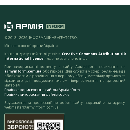
© 2018 - 2026, ІНФОРМАЦІЙНЕ АГЕНТСТВО,
Міністерство оборони України
Контент доступний за ліцензією
Creative Commons Attribution 4.0
International license
якщо не зазначено інше.
При використанні контенту з сайту АрміяInform посилання на
armyinform.com.ua
обов’язкове. Для суб’єктів у сфері онлайн-медіа
обов’язковим є розміщення у першому абзаці матеріалу прямого та
відкритого для пошукових систем гіперпосилання на цитований
матеріал.
Політика користування сайтом АрміяInform
Політика використання файлів cookie
Зауваження та пропозиції по роботі сайту надсилайте на адресу:
webmaster@armyinform.com.ua