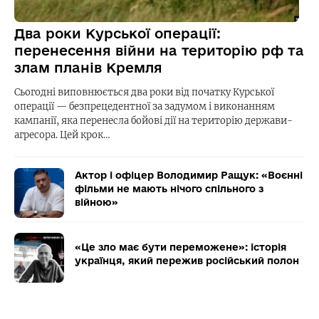
Два роки Курської операції:
перенесення війни на територію рф та
злам планів Кремля
Сьогодні виповнюється два роки від початку Курської
операції — безпрецедентної за задумом і виконанням
кампанії, яка перенесла бойові дії на територію держави-
агресора. Цей крок…
Актор і офіцер Володимир Ращук: «Воєнні
фільми не мають нічого спільного з
війною»
«Це зло має бути переможене»: історія
українця, який пережив російський полон