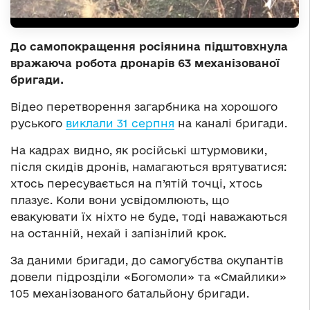
До самопокращення росіянина підштовхнула
вражаюча робота дронарів 63 механізованої
бригади.
Відео перетворення загарбника на хорошого
руського
виклали 31 серпня
на каналі бригади.
На кадрах видно, як російські штурмовики,
після скидів дронів, намагаються врятуватися:
хтось пересувається на п’ятій точці, хтось
плазує. Коли вони усвідомлюють, що
евакуювати їх ніхто не буде, тоді наважаються
на останній, нехай і запізнілий крок.
За даними бригади, до самогубства окупантів
довели підрозділи «Богомоли» та «Смайлики»
105 механізованого батальйону бригади.