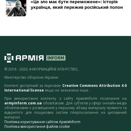
«Це зло має бути переможене»: історія
українця, який пережив російський полон
© 2018 - 2026, ІНФОРМАЦІЙНЕ АГЕНТСТВО,
Міністерство оборони України
Контент доступний за ліцензією
Creative Commons Attribution 4.0
International license
якщо не зазначено інше.
При використанні контенту з сайту АрміяInform посилання на
armyinform.com.ua
обов’язкове. Для суб’єктів у сфері онлайн-медіа
обов’язковим є розміщення у першому абзаці матеріалу прямого та
відкритого для пошукових систем гіперпосилання на цитований
матеріал.
Політика користування сайтом АрміяInform
Політика використання файлів cookie