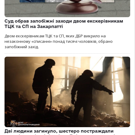
Суд обрав запобіжні заходи двом екскерівникам
ТЦК та СП на Закарпатті
Двом екскерівникам ТЦК та СП, яких ДБР викрило на
незаконному «списанні» понад тисячі чоловіків, обрано
запобіжний захід.
Дві людини загинуло, шестеро постраждали