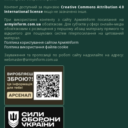
Контент доступний за ліцензією
Creative Commons Attribution 4.0
International license
якщо не зазначено інше.
При використанні контенту з сайту АрміяInform посилання на
armyinform.com.ua
обов’язкове. Для суб’єктів у сфері онлайн-медіа
обов’язковим є розміщення у першому абзаці матеріалу прямого та
відкритого для пошукових систем гіперпосилання на цитований
матеріал.
Політика користування сайтом АрміяInform
Політика використання файлів cookie
Зауваження та пропозиції по роботі сайту надсилайте на адресу:
webmaster@armyinform.com.ua