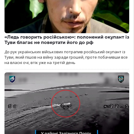
«Ледь говорить російською»: полонений окупант із
Туви благає не повертати його до рф
До рук українських військових потрапив російський окупант із
Туви, який пішов на війну заради грошей, проте побачивши все
на власні очі, втік уже на третій день