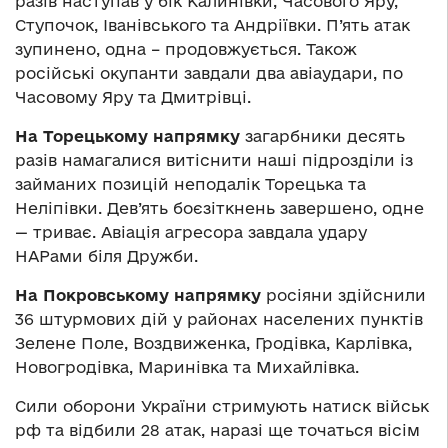
разів наступав у бік Калинівки, Часового Яру,
Ступочок, Іванівського та Андріївки. П’ять атак
зупинено, одна – продовжується. Також
російські окупанти завдали два авіаудари, по
Часовому Яру та Дмитрівці.
На Торецькому напрямку
загарбники десять
разів намагалися витіснити наші підрозділи із
займаних позицій неподалік Торецька та
Неліпівки. Дев’ять боєзіткнень завершено, одне
— триває. Авіація агресора завдала удару
НАРами біля Дружби.
На Покровському напрямку
росіяни здійснили
36 штурмових дій у районах населених пунктів
Зелене Поле, Воздвиженка, Гродівка, Карлівка,
Новогродівка, Маринівка та Михайлівка.
Сили оборони України стримують натиск військ
рф та відбили 28 атак, наразі ще точаться вісім