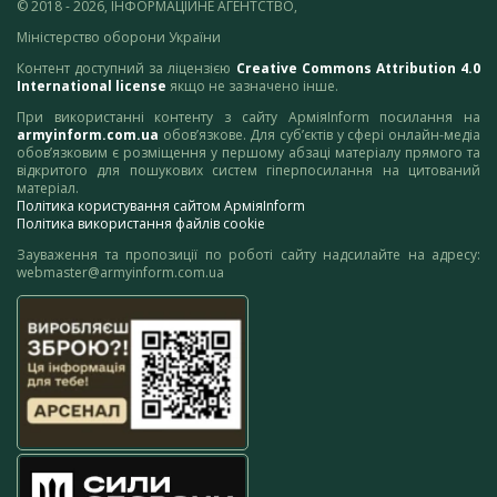
© 2018 - 2026, ІНФОРМАЦІЙНЕ АГЕНТСТВО,
Міністерство оборони України
Контент доступний за ліцензією
Creative Commons Attribution 4.0
International license
якщо не зазначено інше.
При використанні контенту з сайту АрміяInform посилання на
armyinform.com.ua
обов’язкове. Для суб’єктів у сфері онлайн-медіа
обов’язковим є розміщення у першому абзаці матеріалу прямого та
відкритого для пошукових систем гіперпосилання на цитований
матеріал.
Політика користування сайтом АрміяInform
Політика використання файлів cookie
Зауваження та пропозиції по роботі сайту надсилайте на адресу:
webmaster@armyinform.com.ua