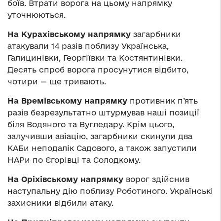
боїв. Втрати ворога на цьому напрямку
уточнюються.
На Курахівському напрямку
загарбники
атакували 14 разів поблизу Українська,
Галицинівки, Георгіївки та Костянтинівки.
Десять спроб ворога просунутися відбито,
чотири — ще тривають.
На Времівському напрямку
противник п’ять
разів безрезультатно штурмував наші позиції
біля Водяного та Вугледару. Крім цього,
залучивши авіацію, загарбники скинули два
КАБи неподалік Садового, а також запустили
НАРи по Єгорівці та Солодкому.
На Оріхівському напрямку
ворог здійснив
наступальну дію поблизу Роботиного. Українські
захисники відбили атаку.