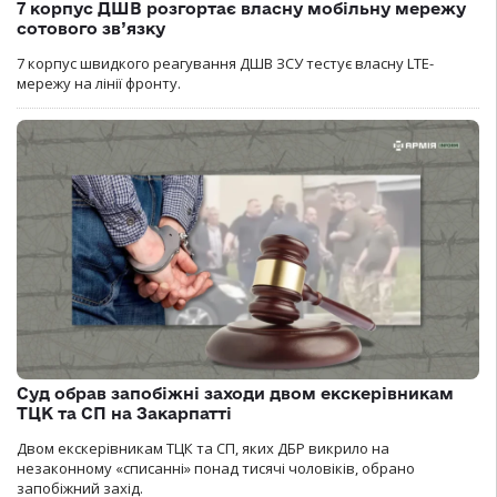
7 корпус ДШВ розгортає власну мобільну мережу
сотового зв’язку
7 корпус швидкого реагування ДШВ ЗСУ тестує власну LTE-
мережу на лінії фронту.
Суд обрав запобіжні заходи двом екскерівникам
ТЦК та СП на Закарпатті
Двом екскерівникам ТЦК та СП, яких ДБР викрило на
незаконному «списанні» понад тисячі чоловіків, обрано
запобіжний захід.