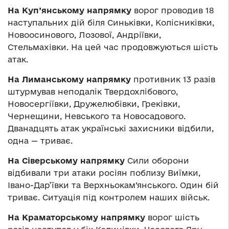
На Куп’янському напрямку
ворог проводив 18
наступальних дій біля Синьківки, Колісниківки,
Новоосинового, Лозової, Андріївки,
Стельмахівки. На цей час продовжуються шість
атак.
На Лиманському напрямку
противник 13 разів
штурмував неподалік Твердохлібового,
Новосергіївки, Дружелюбівки, Греківки,
Чернещини, Невського та Новосадового.
Дванадцять атак українські захисники відбили,
одна — триває.
На Сіверському напрямку
Сили оборони
відбивали три атаки росіян поблизу Виїмки,
Івано-Дар’ївки та Верхньокам’янського. Один бій
триває. Ситуація під контролем наших військ.
На Краматорському напрямку
ворог шість