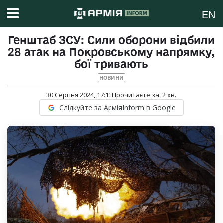
EN
Генштаб ЗСУ: Сили оборони відбили
28 атак на Покровському напрямку,
бої тривають
НОВИНИ
30 Серпня 2024, 17:13
Прочитаєте за:
2
хв.
Слідкуйте за АрміяInform в Google