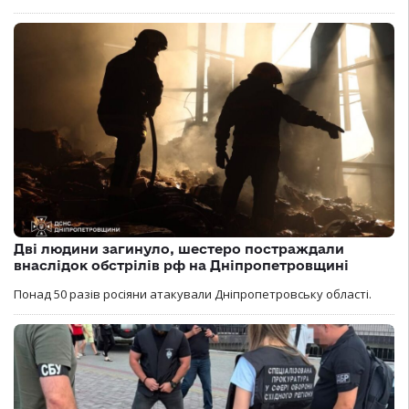
Дві людини загинуло, шестеро постраждали
внаслідок обстрілів рф на Дніпропетровщині
Понад 50 разів росіяни атакували Дніпропетровську області.