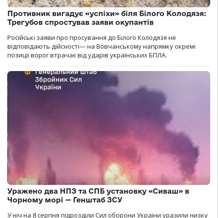
Противник вигадує «успіхи» біля Білого Колодязя:
Трегубов спростував заяви окупантів
Російські заяви про просування до Білого Колодязя не
відповідають дійсності— на Вовчанському напрямку окремі
позиції ворог втрачає від ударів українських БПЛА.
Уражено два НПЗ та СПБ установку «Сиваш» в
Чорному морі — Генштаб ЗСУ
У ніч на 8 серпня підрозділи Сил оборони України уразили низку