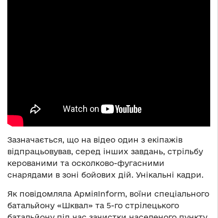
Зазначається, що на відео один з екіпажів
відпрацьовував, серед інших завдань, стрільбу
керованими та осколково-фугасними
снарядами в зоні бойових дій. Унікальні кадри.
Як повідомляла АрміяInform, воїни спеціального
батальйону «Шквал» та 5-го стрілецького
батальйону під час зачистки населеного пункту