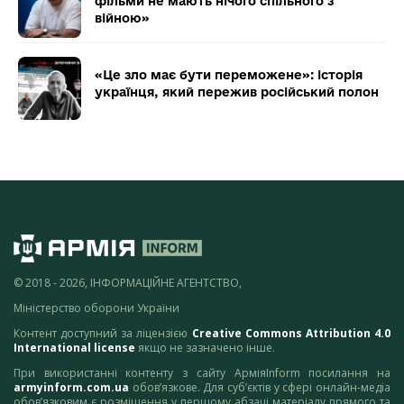
фільми не мають нічого спільного з
війною»
«Це зло має бути переможене»: історія
українця, який пережив російський полон
© 2018 - 2026, ІНФОРМАЦІЙНЕ АГЕНТСТВО,
Міністерство оборони України
Контент доступний за ліцензією
Creative Commons Attribution 4.0
International license
якщо не зазначено інше.
При використанні контенту з сайту АрміяInform посилання на
armyinform.com.ua
обов’язкове. Для суб’єктів у сфері онлайн-медіа
обов’язковим є розміщення у першому абзаці матеріалу прямого та