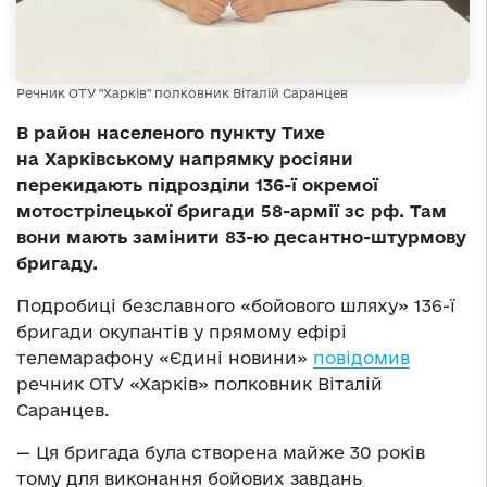
Речник ОТУ "Харків" полковник Віталій Саранцев
В район населеного пункту Тихе
на Харківському напрямку росіяни
перекидають підрозділи 136-ї окремої
мотострілецької бригади 58-армії зс рф. Там
вони мають замінити 83-ю десантно-штурмову
бригаду.
Подробиці безславного «бойового шляху» 136-ї
бригади окупантів у прямому ефірі
телемарафону «Єдині новини»
повідомив
речник ОТУ «Харків» полковник Віталій
Саранцев.
— Ця бригада була створена майже 30 років
тому для виконання бойових завдань