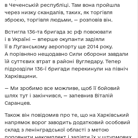
в Чеченській республіці. Там вона пройшла
через низку скандалів, таких, як торгівля
зброєю, торгівля людьми, — розповів він.
Встигла 136-та бригада зс рф повоювати
і в Україні — вперше окупанти задіяли
її в Луганському аеропорту ще 2014 року.
А порівняно нещодавно Сили оборони завдали
їй суттєвих втрат в районі Вугледару. Тепер
підрозділи 136-ї бригади перекинули на північ
Харківщини.
— Ми зробимо все можливе, щоб її бойовий
шлях тут і закінчився, — запевнив Віталій
Саранцев.
Також він повідомив про те, що на Харківський
напрямок ворог заводить додатковий особовий
склад з ленінградської області з метою
поповнити некомплект і задіяти їх у штурмових