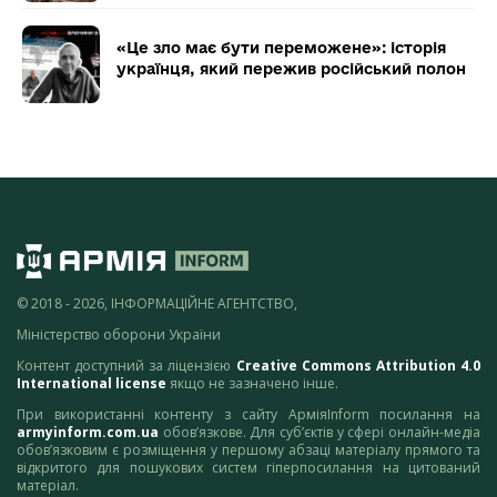
«Це зло має бути переможене»: історія
українця, який пережив російський полон
© 2018 - 2026, ІНФОРМАЦІЙНЕ АГЕНТСТВО,
Міністерство оборони України
Контент доступний за ліцензією
Creative Commons Attribution 4.0
International license
якщо не зазначено інше.
При використанні контенту з сайту АрміяInform посилання на
armyinform.com.ua
обов’язкове. Для суб’єктів у сфері онлайн-медіа
обов’язковим є розміщення у першому абзаці матеріалу прямого та
відкритого для пошукових систем гіперпосилання на цитований
матеріал.