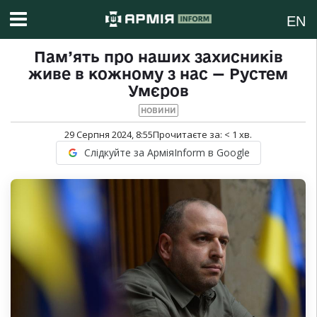
EN
Пам’ять про наших захисників
живе в кожному з нас — Рустем
Умєров
НОВИНИ
29 Серпня 2024, 8:55
Прочитаєте за:
< 1
хв.
Слідкуйте за АрміяInform в Google