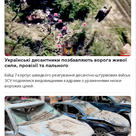
Українські десантники позбавляють ворога живої
сили, провізії та пального
Бійці 7 корпус швидкого реагування десантно-штурмових військ
ЗСУ поділилися видовищними кадрами з ураженнями низки
ворожих цілей.