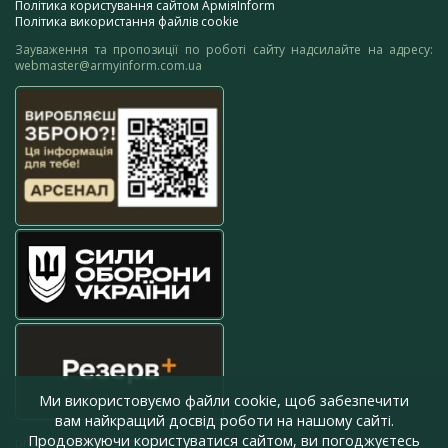
Політика користування сайтом АрміяInform
Політика використання файлів cookie
Зауваження та пропозиції по роботі сайту надсилайте на адресу:
webmaster@armyinform.com.ua
Ми використовуємо файли cookie, щоб забезпечити
вам найкращий досвід роботи на нашому сайті.
Продовжуючи користуватися сайтом, ви погоджуєтесь
press@armyinform.com.ua