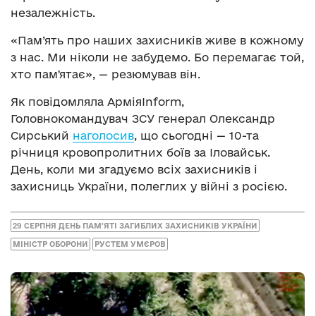
незалежність.
«Пам’ять про наших захисників живе в кожному
з нас. Ми ніколи не забудемо. Бо перемагає той,
хто памʼятає», — резюмував він.
Як повідомляла АрміяInform,
Головнокомандувач ЗСУ генерал Олександр
Сирський
наголосив
, що сьогодні — 10-та
річниця кровопролитних боїв за Іловайськ.
День, коли ми згадуємо всіх захисників і
захисниць України, полеглих у війні з росією.
29 СЕРПНЯ ДЕНЬ ПАМ'ЯТІ ЗАГИБЛИХ ЗАХИСНИКІВ УКРАЇНИ
МІНІСТР ОБОРОНИ
РУСТЕМ УМЄРОВ