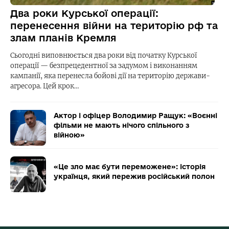
Два роки Курської операції:
перенесення війни на територію рф та
злам планів Кремля
Сьогодні виповнюється два роки від початку Курської
операції — безпрецедентної за задумом і виконанням
кампанії, яка перенесла бойові дії на територію держави-
агресора. Цей крок…
Актор і офіцер Володимир Ращук: «Воєнні
фільми не мають нічого спільного з
війною»
«Це зло має бути переможене»: історія
українця, який пережив російський полон