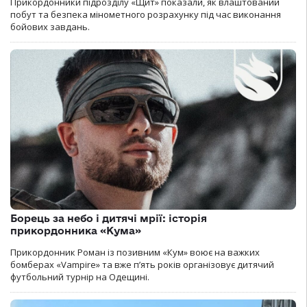
Прикордонники підрозділу «Щит» показали, як влаштований
побут та безпека мінометного розрахунку під час виконання
бойових завдань.
Борець за небо і дитячі мрії: історія
прикордонника «Кума»
Прикордонник Роман із позивним «Кум» воює на важких
бомберах «Vampire» та вже п’ять років організовує дитячий
футбольний турнір на Одещині.