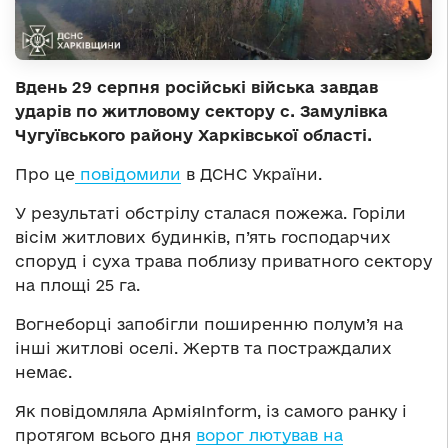
Вдень 29 серпня російські війська завдав
ударів по житловому сектору с. Замулівка
Чугуївського району Харківської області.
Про це
повідомили
в ДСНС України.
У результаті обстрілу сталася пожежа. Горіли
вісім житлових будинків, п’ять господарчих
споруд і суха трава поблизу приватного сектору
на площі 25 га.
Вогнеборці запобігли поширенню полум’я на
інші житлові оселі. Жертв та постраждалих
немає.
Як повідомляла АрміяInform, із самого ранку і
протягом всього дня
ворог лютував на