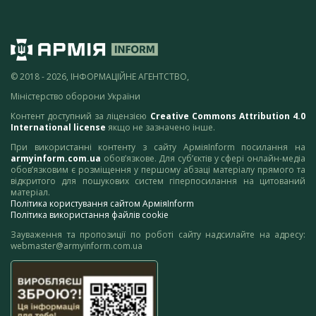
© 2018 - 2026, ІНФОРМАЦІЙНЕ АГЕНТСТВО,
Міністерство оборони України
Контент доступний за ліцензією
Creative Commons Attribution 4.0
International license
якщо не зазначено інше.
При використанні контенту з сайту АрміяInform посилання на
armyinform.com.ua
обов’язкове. Для суб’єктів у сфері онлайн-медіа
обов’язковим є розміщення у першому абзаці матеріалу прямого та
відкритого для пошукових систем гіперпосилання на цитований
матеріал.
Політика користування сайтом АрміяInform
Політика використання файлів cookie
Зауваження та пропозиції по роботі сайту надсилайте на адресу:
webmaster@armyinform.com.ua