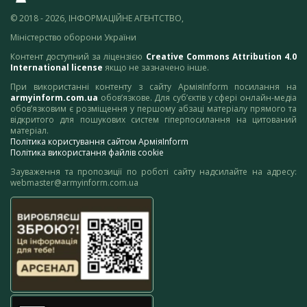
© 2018 - 2026, ІНФОРМАЦІЙНЕ АГЕНТСТВО,
Міністерство оборони України
Контент доступний за ліцензією
Creative Commons Attribution 4.0
International license
якщо не зазначено інше.
При використанні контенту з сайту АрміяInform посилання на
armyinform.com.ua
обов’язкове. Для суб’єктів у сфері онлайн-медіа
обов’язковим є розміщення у першому абзаці матеріалу прямого та
відкритого для пошукових систем гіперпосилання на цитований
матеріал.
Політика користування сайтом АрміяInform
Політика використання файлів cookie
Зауваження та пропозиції по роботі сайту надсилайте на адресу:
webmaster@armyinform.com.ua