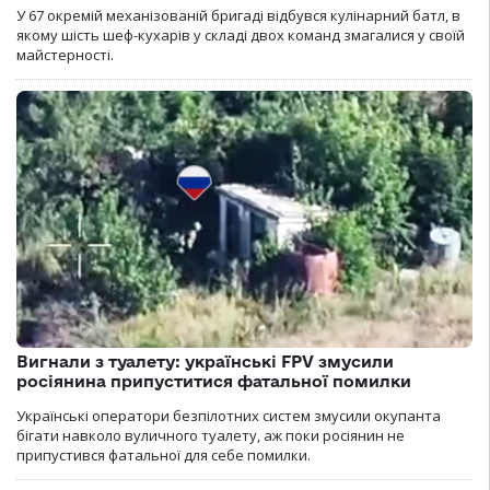
У 67 окремій механізованій бригаді відбувся кулінарний батл, в
якому шість шеф-кухарів у складі двох команд змагалися у своїй
майстерності.
Вигнали з туалету: українські FPV змусили
росіянина припуститися фатальної помилки
Українські оператори безпілотних систем змусили окупанта
бігати навколо вуличного туалету, аж поки росіянин не
припустився фатальної для себе помилки.