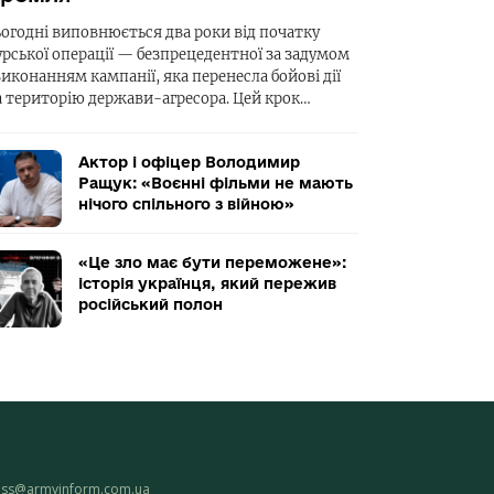
ьогодні виповнюється два роки від початку
урської операції — безпрецедентної за задумом
виконанням кампанії, яка перенесла бойові дії
а територію держави-агресора. Цей крок…
Актор і офіцер Володимир
Ращук: «Воєнні фільми не мають
нічого спільного з війною»
«Це зло має бути переможене»:
історія українця, який пережив
російський полон
ess@armyinform.com.ua