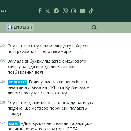
НАС
ENGLISH
:55
Окупанти атакували маршрутку в Херсоні,
постраждали п’ятеро пасажирів
:39
Заклала вибухівку під авто військового:
киянку засуджено до дев’яти років
позбавлення волі
:26
Годину вмовляли пересісти з
КОМЕНТАР
інвалідного візка на НРК: під Куп’янськом
дивом врятували пенсіонерку
:08
Окупанти вдарили по Павлограду: загинула
людина, ще четверо поранені, палають
склади
:52
«Дикі вуйки» вистежили та знищили
ВІДЕО
позицію ворожих операторів БПЛА