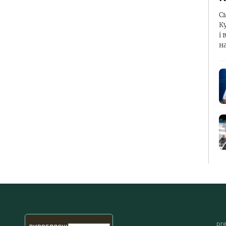
С
К
і 
н
pr