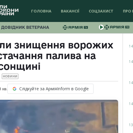
ГОЛОВНА
ВАКАНСІЇ
СОЦЗАХИСТ
ПРО 
ДОВІДНИК ВЕТЕРАНА
али знищення ворожих
14
стачання палива на
14
сонщині
НОВИНИ
14
Слідкуйте за АрміяInform в Google
1
хв.
14
13