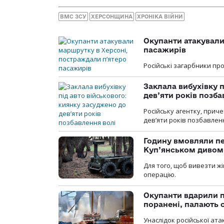
ВМС ЗСУ
ХЕРСОНЩИНА
ХРОНІКА ВІЙНИ
Окупанти атакували
пасажирів
Російські загарбники п
Заклала вибухівку п
дев’яти років позба
Російську агентку, приче
дев’яти років позбавленн
Годину вмовляли пер
Куп’янськом дивом
Для того, щоб вивезти жі
операцію.
Окупанти вдарили п
поранені, палають 
Унаслідок російської ат