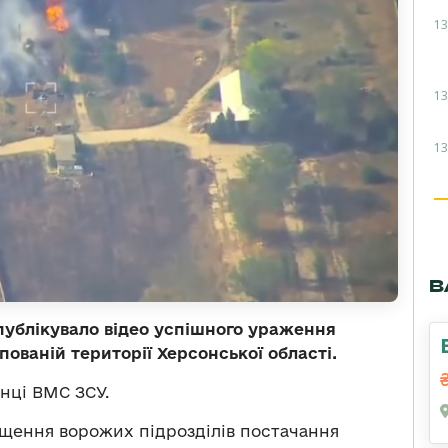
13
13
13
В
публікувало відео успішного ураження
ованій території Херсонської області.
нці ВМС ЗСУ.
щення ворожих підрозділів постачання