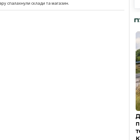
ару спалахнули склади та магазин.
П
Д
п
т
К