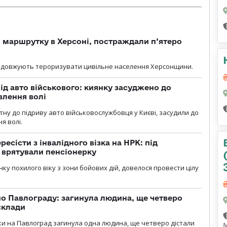
 маршрутку в Херсоні, постраждали п’ятеро
родовжують тероризувати цивільне населення Херсонщини.
ід авто військового: киянку засуджено до
влення волі
тну до підриву авто військовослужбовця у Києві, засудили до
я волі.
есісти з інвалідного візка на НРК: під
 врятували пенсіонерку
нку похилого віку з зони бойових дій, довелося провести цілу
о Павлограду: загинула людина, ще четверо
склади
аки на Павлоград загинула одна людина, ще четверо дістали