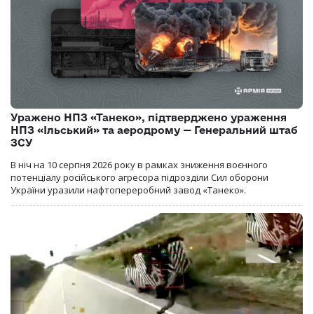
Уражено НПЗ «Танеко», підтверджено ураження
НПЗ «Ільський» та аеродрому — Генеральний штаб
ЗСУ
В ніч на 10 серпня 2026 року в рамках зниження воєнного
потенціалу російського агресора підрозділи Сил оборони
України уразили нафтопереробний завод «Танеко».