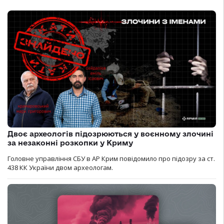
Двоє археологів підозрюються у воєнному злочині
за незаконні розкопки у Криму
Головне управління СБУ в АР Крим повідомило про підозру за ст.
438 КК України двом археологам.