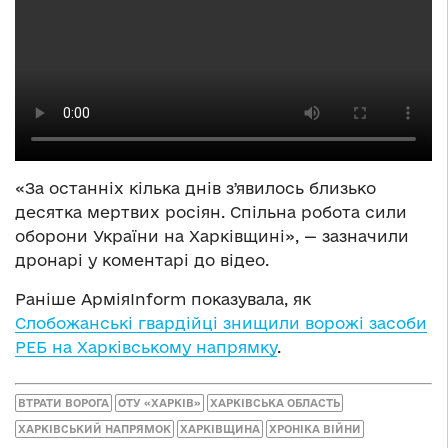
«За останніх кілька днів зʼявилось близько
десятка мертвих росіян. Спільна робота сили
оборони України на Харківщині», — зазначили
дронарі у коментарі до відео.
Раніше АрміяInform показувала, як
Слобожанські гвардійці знищили ворожі засоби
РЕБ на Харківському напрямку
.
ВТРАТИ ВОРОГА
ОТУ «ХАРКІВ»
ХАРКІВСЬКА ОБЛАСТЬ
ХАРКІВСЬКИЙ НАПРЯМОК
ХАРКІВЩИНА
ХРОНІКА ВІЙНИ