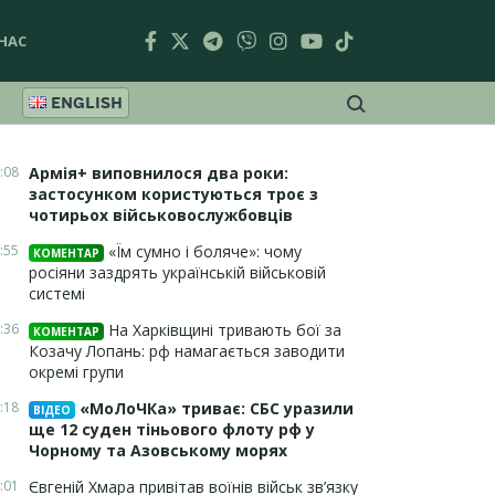
НАС
ENGLISH
:08
Армія+ виповнилося два роки:
застосунком користуються троє з
чотирьох військовослужбовців
:55
«Їм сумно і боляче»: чому
КОМЕНТАР
росіяни заздрять українській військовій
системі
:36
На Харківщині тривають бої за
КОМЕНТАР
Козачу Лопань: рф намагається заводити
окремі групи
:18
«МоЛоЧКа» триває: СБС уразили
ВІДЕО
ще 12 суден тіньового флоту рф у
Чорному та Азовському морях
:01
Євгеній Хмара привітав воїнів військ зв’язку