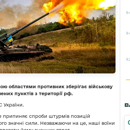
9:
9:
9:
кою областями противник зберігає військову
ених пунктів з території рф.
В
 України.
не припиняє спроби штурмів позицій
ого значні сили. Незважаючи на це, наші воїни