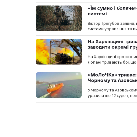
«Їм сумно і боляче»
системі
Віктор Трегубов заявив, 
системи управління та в
На Харківщині трив
заводити окремі гр
На Харківщині противник
Лопані тривають бої, щоб
«МоЛоЧКа» триває: 
Чорному та Азовсь
У Чорному та Азовському
уразили ще 12 суден, пов