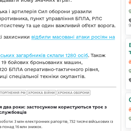
вдавати йому значних втрат.
йська і артилерія Сил оборони уразили
противника, пункт управління БПЛА, РЛС
ртсистему та ще один важливий об’єкт ворога.
кі захисники
відбили масовані атаки росіян на
ських загарбників склали 1280 осіб
. Також
в, 19 бойових броньованих машин,
 120 БПЛА оперативно-тактичного рівня,
иці спеціальної техніки окупантів.
ТОРГНЕННЯ РФ
ХРОНІКА ВІЙНИ
ХРОНІКА ОБОРОНИ
 два роки: застосунком користуються троє з
ослужбовців
роботи: 3 млн електронних рапортів, 732 тисячі військових із
 понад 16 млн знижок.