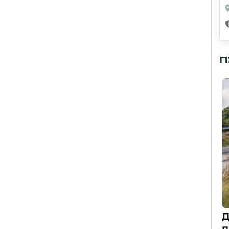
П
Д
п