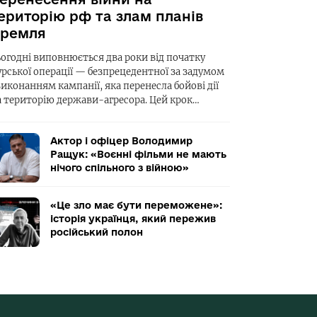
ериторію рф та злам планів
ремля
ьогодні виповнюється два роки від початку
урської операції — безпрецедентної за задумом
виконанням кампанії, яка перенесла бойові дії
а територію держави-агресора. Цей крок…
Актор і офіцер Володимир
Ращук: «Воєнні фільми не мають
нічого спільного з війною»
«Це зло має бути переможене»:
історія українця, який пережив
російський полон