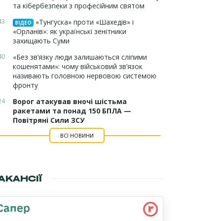
та кібербезпеки з професійним святом
43
«Тунгуска» проти «Шахедів» і
ВІДЕО
«Орланів»: як українські зенітники
захищають Суми
40
«Без зв’язку люди залишаються сліпими
кошенятами»: чому військовий зв’язок
називають головною нервовою системою
фронту
24
Ворог атакував вночі шістьма
ракетами та понад 150 БПЛА —
Повітряні Сили ЗСУ
ВСІ НОВИНИ
АКАНСІЇ
Сапер