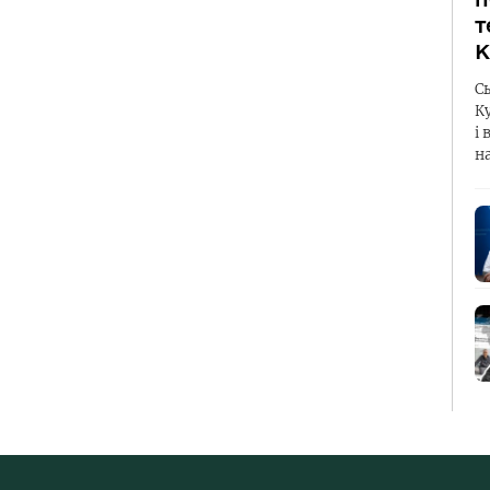
т
К
С
К
і 
н