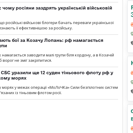
: чому росіяни заздрять українській військовій
що російські військові блогери бачать переваги української
изнають її ефективнішою за російську.
ають бої за Козачу Лопань: рф намагається
упи
 намагається заводити малі групи біля кордону, а в Козачій
 ворог не зміг закріпитися.
СБС уразили ще 12 суден тіньового флоту рф у
кому морях
 морях у межах операції «МоЛоЧКа» Сили безпілотних систем
’язаних із тіньовим флотом росії.