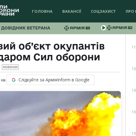
ГОЛОВНА
ВАКАНСІЇ
СОЦЗАХИСТ
ПРО 
ДОВІДНИК ВЕТЕРАНА
ий об’єкт окупантів
11
ударом Сил оборони
НОВИНИ
10
Слідкуйте за АрміяInform в Google
хв.
10
10
10