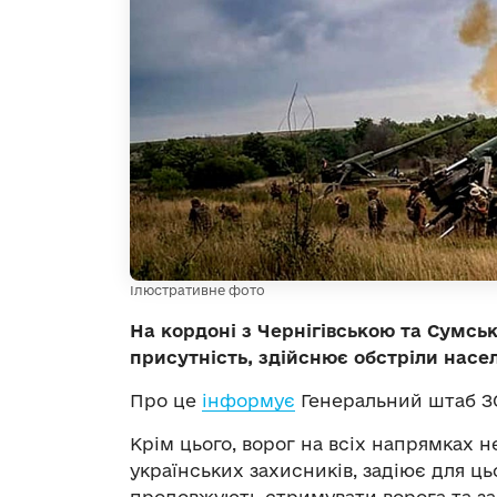
Ілюстративне фото
На кордоні з Чернігівською та Сумсь
присутність, здійснює обстріли насел
Про це
інформує
Генеральний штаб ЗС
Крім цього, ворог на всіх напрямках 
українських захисників, задіює для ць