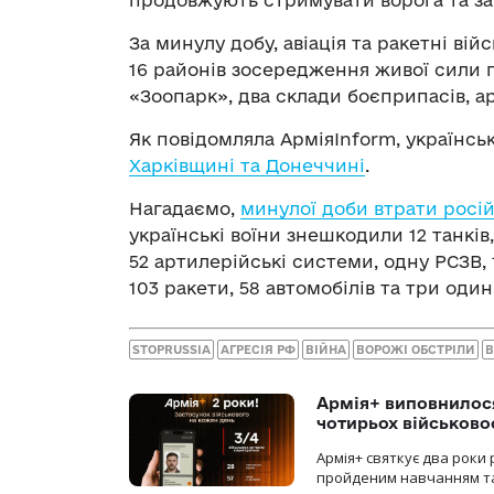
продовжують стримувати ворога та за
За минулу добу, авіація та ракетні ві
16 районів зосередження живої сили 
«Зоопарк», два склади боєприпасів, а
Як повідомляла АрміяInform, українсь
Харківщині та Донеччині
.
Нагадаємо,
минулої доби втрати росій
українські воїни знешкодили 12 танкі
52 артилерійські системи, одну РСЗВ,
103 ракети, 58 автомобілів та три один
STOPRUSSIA
АГРЕСІЯ РФ
ВІЙНА
ВОРОЖІ ОБСТРІЛИ
В
Армія+ виповнилося
чотирьох військов
Армія+ святкує два роки 
пройденим навчанням та