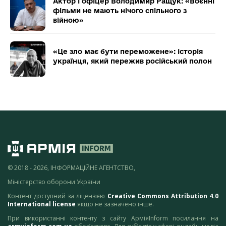
Актор і офіцер Володимир Ращук: «Воєнні
фільми не мають нічого спільного з
війною»
«Це зло має бути переможене»: історія
українця, який пережив російський полон
© 2018 - 2026, ІНФОРМАЦІЙНЕ АГЕНТСТВО,
Міністерство оборони України
Контент доступний за ліцензією
Creative Commons Attribution 4.0
International license
якщо не зазначено інше.
При використанні контенту з сайту АрміяInform посилання на