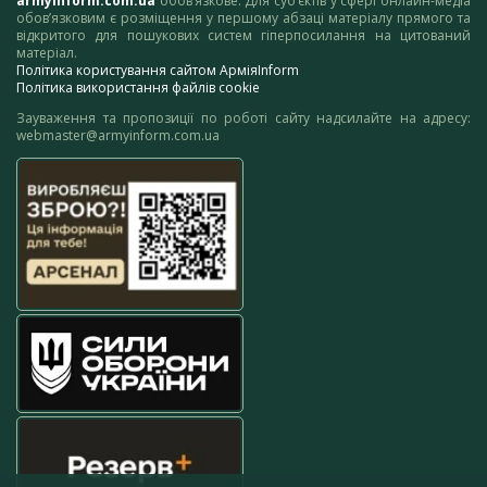
armyinform.com.ua
обов’язкове. Для суб’єктів у сфері онлайн-медіа
обов’язковим є розміщення у першому абзаці матеріалу прямого та
відкритого для пошукових систем гіперпосилання на цитований
матеріал.
Політика користування сайтом АрміяInform
Політика використання файлів cookie
Зауваження та пропозиції по роботі сайту надсилайте на адресу:
webmaster@armyinform.com.ua