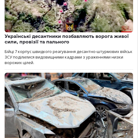
Українські десантники позбавляють ворога живої
сили, провізії та пального
Бійці 7 корпус швидкого реагування десантно-штурмових військ
ЗСУ поділилися видовищними кадрами з ураженнями низки
ворожих цілей.