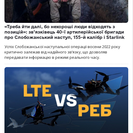
«Треба йти далі, бо нехороші люди відходять з
позицій»: зв’язківець 40-ї артилерійської бригади
про Слобожанський наступ, 155-й калібр і Starlink
Успіх Слобожанської наступальної операції восени 2022 року
критично залежав від надійного зв’язку, що дозволяв
передавати інформацію в режимі реального часу.