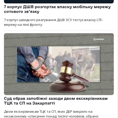
7 корпус ДШВ розгортає власну мобільну мережу
сотового зв’язку
7 корпус швидкого реагування ДШВ ЗСУ тестує власну LTE-
мережу на лінії фронту.
Суд обрав запобіжні заходи двом екскерівникам
ТЦК та СП на Закарпатті
Двом екскерівникам ТЦК та СП, яких ДБР викрило на
незаконному «списанні» понад тисячі чоловіків, обрано