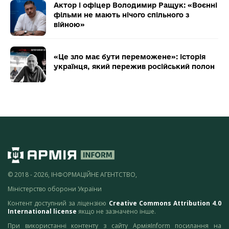
Актор і офіцер Володимир Ращук: «Воєнні
фільми не мають нічого спільного з
війною»
«Це зло має бути переможене»: історія
українця, який пережив російський полон
© 2018 - 2026, ІНФОРМАЦІЙНЕ АГЕНТСТВО,
Міністерство оборони України
Контент доступний за ліцензією
Creative Commons Attribution 4.0
International license
якщо не зазначено інше.
При використанні контенту з сайту АрміяInform посилання на