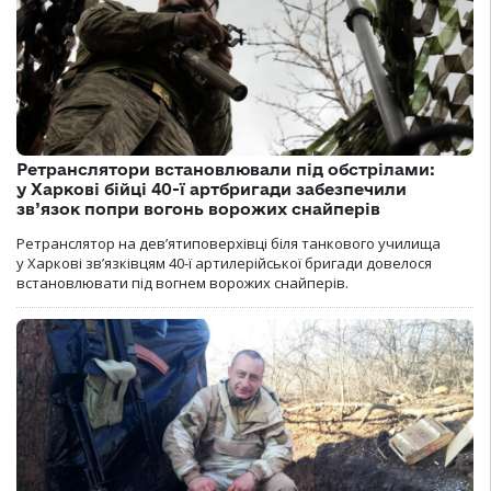
Ретранслятори встановлювали під обстрілами:
у Харкові бійці 40-ї артбригади забезпечили
зв’язок попри вогонь ворожих снайперів
Ретранслятор на дев’ятиповерхівці біля танкового училища
у Харкові зв’язківцям 40-ї артилерійської бригади довелося
встановлювати під вогнем ворожих снайперів.