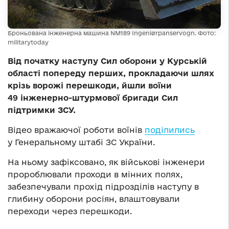
Броньована інженерна машина NM189 Ingeniørpanservogn. Фото:
militarytoday
Від початку наступу Сил оборони у Курській
області попереду перших, прокладаючи шлях
крізь ворожі перешкоди, йшли воїни
49 інженерно-штурмової бригади Сил
підтримки ЗСУ.
Відео вражаючої роботи воїнів
поділились
у Генеральному штабі ЗС України.
На ньому зафіксовано, як військові інженери
пророблювали проходи в мінних полях,
забезпечували прохід підрозділів наступу в
глибину оборони росіян, влаштовували
переходи через перешкоди.