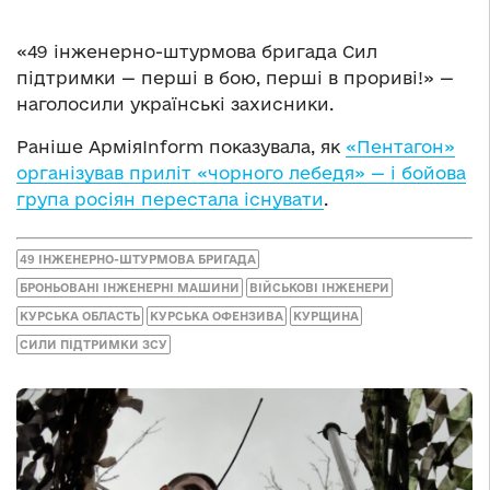
«49 інженерно-штурмова бригада Сил
підтримки — перші в бою, перші в прориві!» —
наголосили українські захисники.
Раніше АрміяInform показувала, як
«Пентагон»
організував приліт «чорного лебедя» — і бойова
група росіян перестала існувати
.
49 ІНЖЕНЕРНО-ШТУРМОВА БРИГАДА
БРОНЬОВАНІ ІНЖЕНЕРНІ МАШИНИ
ВІЙСЬКОВІ ІНЖЕНЕРИ
КУРСЬКА ОБЛАСТЬ
КУРСЬКА ОФЕНЗИВА
КУРЩИНА
СИЛИ ПІДТРИМКИ ЗСУ