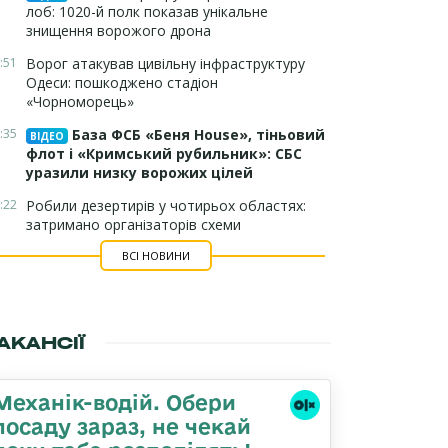
лоб: 1020-й полк показав унікальне
знищення ворожого дрона
:51
Ворог атакував цивільну інфраструктуру
Одеси: пошкоджено стадіон
«Чорноморець»
:35
База ФСБ «Беня House», тіньовий
ВІДЕО
флот і «Кримський рубильник»: СБС
уразили низку ворожих цілей
:22
Робили дезертирів у чотирьох областях:
затримано організаторів схеми
ВСІ НОВИНИ
АКАНСІЇ
Механік-водій. Обери
посаду зараз, не чекай