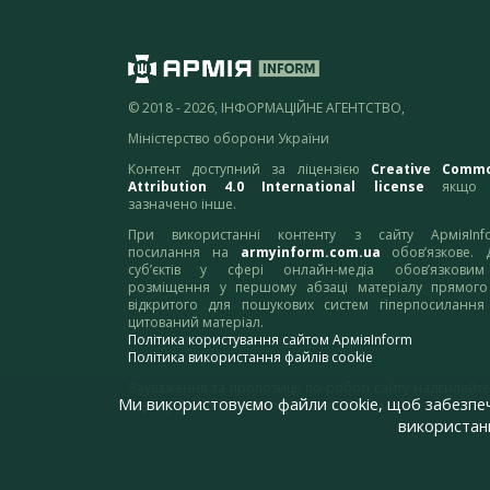
© 2018 - 2026, ІНФОРМАЦІЙНЕ АГЕНТСТВО,
Міністерство оборони України
Контент доступний за ліцензією
Creative Comm
Attribution 4.0 International license
якщо 
зазначено інше.
При використанні контенту з сайту АрміяInf
посилання на
armyinform.com.ua
обов’язкове. 
суб’єктів у сфері онлайн-медіа обов’язкови
розміщення у першому абзаці матеріалу прямого
відкритого для пошукових систем гіперпосилання
цитований матеріал.
Політика користування сайтом АрміяInform
Політика використання файлів cookie
Зауваження та пропозиції по роботі сайту надсилайте
Ми використовуємо файли cookie, щоб забезпе
адресу:
webmaster@armyinform.com.ua
використанн