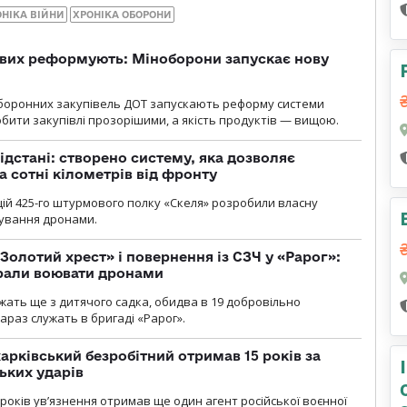
ОНІКА ВІЙНИ
ХРОНІКА ОБОРОНИ
ових реформують: Міноборони запускає нову
оборонних закупівель ДОТ запускають реформу системи
бити закупівлі прозорішими, а якість продуктів — вищою.
ідстані: створено систему, яка дозволяє
а сотні кілометрів від фронту
ій 425-го штурмового полку «Скеля» розробили власну
рування дронами.
Золотий хрест» і повернення із СЗЧ у «Рарог»:
брали воювати дронами
ужать ще з дитячого садка, обидва в 19 добровільно
зараз служать в бригаді «Рарог».
арківський безробітний отримав 15 років за
ьких ударів
років увʼязнення отримав ще один агент російської воєнної