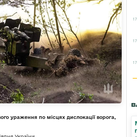
17
17
17
В
ого ураження по місцях дислокації ворога,
вдня України.