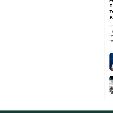
п
т
К
С
К
і 
н