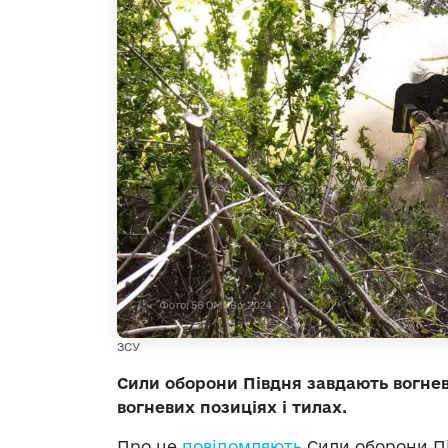
ЗСУ
Сили оборони Півдня завдають вогнев
вогневих позиціях і тилах.
Про це
повідомляють
Сили оборони Пі