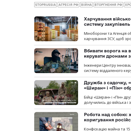
STOPRUSSIA
АГРЕСІЯ РФ
ВІЙНА
ВТОРГНЕННЯ РФ
ХР
Харчування військ
систему закупівель
Міноборони та Агенція 
харчування ЗСУ, щоб зро
Вбивати ворога на в
керувати дронами з
Інженери Центру інновац
систему віддаленого ке
Дружба з садочку, «
«Ширан» і «Пін» о
Бійці «Ширан» і «Пін» др
долучились до війська і 
Робота над собою: х
коригування російс
Конфіскацію майна та 15 