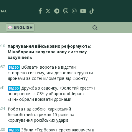
НАС
ENGLISH
:10
Харчування військових реформують:
Міноборони запускає нову систему
закупівель
:57
Вбивати ворога на відстані:
ВІДЕО
створено систему, яка дозволяє керувати
дронами за сотні кілометрів від фронту
:41
Дружба з садочку, «Золотий хрест» і
ВІДЕО
повернення із СЗЧ у «Рарог»: «Ширан» і
«Пін» обрали воювати дронами
:24
Робота над собою: харківський
безробітний отримав 15 років за
коригування російських ударів
:08
Збили «Герберу» перехоплювачем в
ВІДЕО