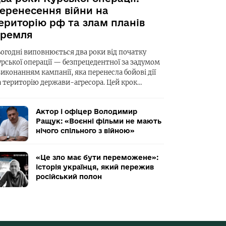
еренесення війни на
ериторію рф та злам планів
ремля
ьогодні виповнюється два роки від початку
урської операції — безпрецедентної за задумом
виконанням кампанії, яка перенесла бойові дії
а територію держави-агресора. Цей крок…
Актор і офіцер Володимир
Ращук: «Воєнні фільми не мають
нічого спільного з війною»
«Це зло має бути переможене»:
історія українця, який пережив
російський полон