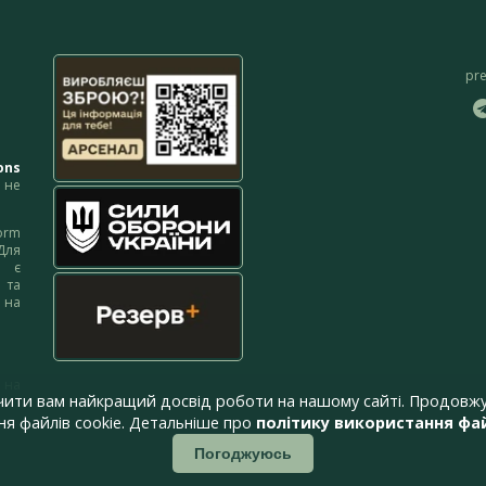
pr
ons
не
orm
Для
м є
 та
 на
 на
чити вам найкращий досвід роботи на нашому сайті. Продовжу
я файлів cookie. Детальніше про
політику використання фай
Погоджуюсь