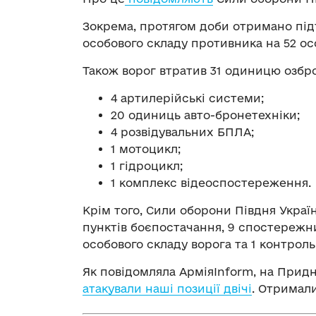
Зокрема, протягом доби отримано пі
особового складу противника на 52 ос
Також ворог втратив 31 одиницю озброє
4 артилерійські системи;
20 одиниць авто-бронетехніки;
4 розвідувальних БПЛА;
1 мотоцикл;
1 гідроцикл;
1 комплекс відеоспостереження.
Крім того, Сили оборони Півдня Укра
пунктів боєпостачання, 9 спостережни
особового складу ворога та 1 контрол
Як повідомляла АрміяInform, на При
атакували наші позиції двічі
. Отримали