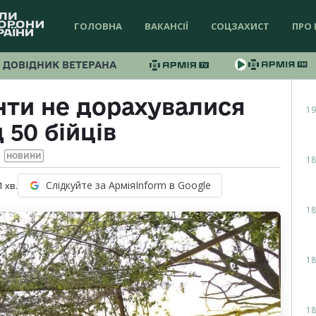
ГОЛОВНА
ВАКАНСІЇ
СОЦЗАХИСТ
ПРО 
ДОВІДНИК ВЕТЕРАНА
нти не дорахувалися
19
 50 бійців
НОВИНИ
18
Слідкуйте за АрміяInform в Google
1
хв.
18
18
18