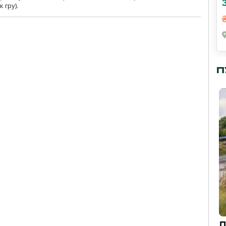
 гру).
П
Д