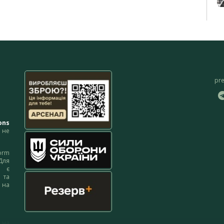
pr
ons
не
orm
Для
м є
 та
 на
 на