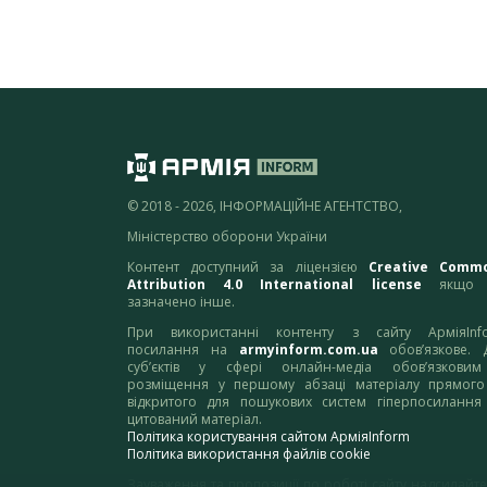
© 2018 - 2026, ІНФОРМАЦІЙНЕ АГЕНТСТВО,
Міністерство оборони України
Контент доступний за ліцензією
Creative Comm
Attribution 4.0 International license
якщо 
зазначено інше.
При використанні контенту з сайту АрміяInf
посилання на
armyinform.com.ua
обов’язкове. 
суб’єктів у сфері онлайн-медіа обов’язкови
розміщення у першому абзаці матеріалу прямого
відкритого для пошукових систем гіперпосилання
цитований матеріал.
Політика користування сайтом АрміяInform
Політика використання файлів cookie
Зауваження та пропозиції по роботі сайту надсилайте