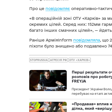
Про це
повідомляє
оперативно-тактич
«В операційній зоні ОТУ «Харків» за
окремих цілей. Серед них: 152мм гарма
багато інших смачних цілей», — йдеть
Раніше АрміяInform
повідомляла
, що 
піхоти було знищено або подавлено 74
STOPRUSSIA
АГРЕСІЯ РФ
ОТУ «ХАРКІВ»
Перші результати о
розповів про робот
FREYJA
Президент України Воло
перебуває на етапі актив
«Продавав» вплив н
ділка, який «виріш