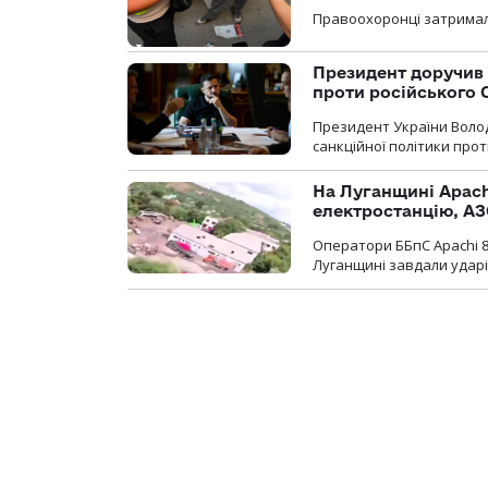
Правоохоронці затримал
Президент доручив 
проти російського
Президент України Воло
санкційної політики проти
На Луганщині Apach
електростанцію, АЗ
Оператори ББпС Apachi 8
Луганщині завдали ударів