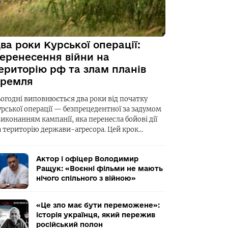
ва роки Курської операції:
еренесення війни на
ериторію рф та злам планів
ремля
ьогодні виповнюється два роки від початку
урської операції — безпрецедентної за задумом
виконанням кампанії, яка перенесла бойові дії
а територію держави-агресора. Цей крок…
Актор і офіцер Володимир
Ращук: «Воєнні фільми не мають
нічого спільного з війною»
«Це зло має бути переможене»:
історія українця, який пережив
російський полон