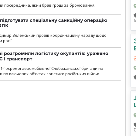
и посередника, який брав гроші за бронювання.
підготувати спеціальну санкційну операцію
 ОПК
димир Зеленський провів координаційну нараду щодо
 росії.
i розгромили логістику окупантів: уражено
С і транспорт
1-ї окремої аеромобільної Слобожанської бригади на
 по ключових об’єктах логістики російських військ.