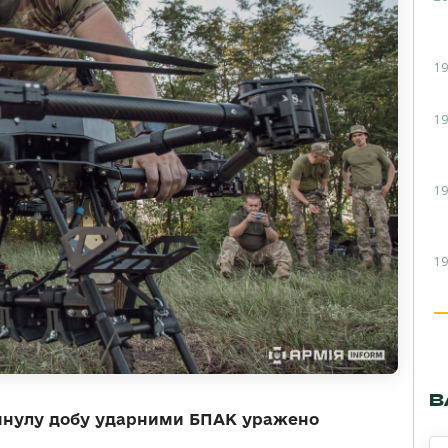
19
19
19
19
В
 минулу добу ударними БПАК уражено