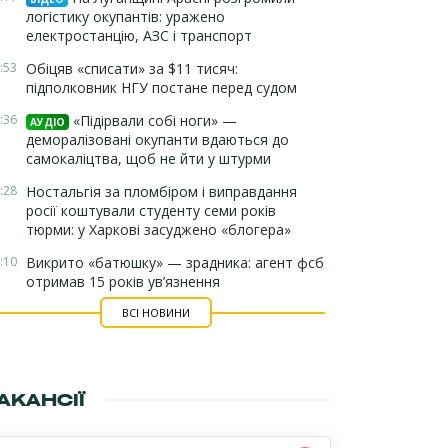
логістику окупантів: уражено
електростанцію, АЗС і транспорт
:53
Обіцяв «списати» за $11 тисяч:
підполковник НГУ постане перед судом
:36
«Підірвали собі ноги» —
АУДІО
деморалізовані окупанти вдаються до
самокаліцтва, щоб не йти у штурми
:28
Ностальгія за пломбіром і виправдання
росії коштували студенту семи років
тюрми: у Харкові засуджено «блогера»
:10
Викрито «батюшку» — зрадника: агент фсб
отримав 15 років ув’язнення
ВСІ НОВИНИ
АКАНСІЇ