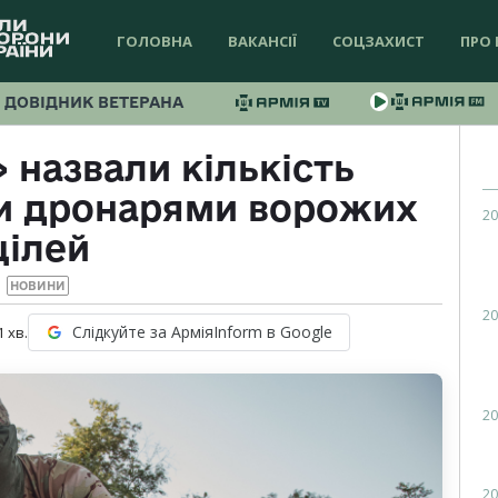
ГОЛОВНА
ВАКАНСІЇ
СОЦЗАХИСТ
ПРО 
ДОВІДНИК ВЕТЕРАНА
 назвали кількість
и дронарями ворожих
20
цілей
НОВИНИ
20
Слідкуйте за АрміяInform в Google
1
хв.
20
20