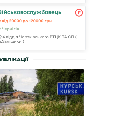
Військовослужбовець
від 20000 до 120000 грн
Чернігів
4 відділ Чортківського РТЦК ТА СП (
м.Заліщики )
УБЛІКАЦІЇ