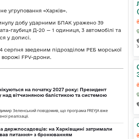
не угруповання «Харків».
 минулу добу ударними БПАК уражено 39
та-гаубиця Д-20 — 1 одиниця, 3 автомобілі та
ся у дописі.
24 серпня зведеним підрозділом РЕБ морської
 ворожі FPV-дрони.
чікуються на початку 2027 року: Президент
у над вітчизняною балістикою та системою
димир Зеленський повідомив, що програма FREYJA вже
ної реалізації.
а держпосадовців: на Харківщині затримали
ував питання» з бронюванням