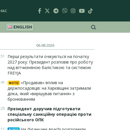
НАС
ENGLISH
06.08.2026
:51
Перші результати очікуються на початку
2027 року: Президент розповів про роботу
над вітчизняною балістикою та системою
FREYJA
:41
«Продавав» вплив на
ФОТО
держпосадовців: на Харківщині затримали
ділка, який «вирішував питання» з
бронюванням
:25
Президент доручив підготувати
спеціальну санкційну операцію проти
російського ОПК
:11
На Луганщині Apachi розгромили
ВІДЕО