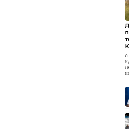
Д
п
т
К
С
К
і 
н