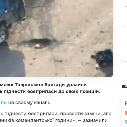
12
11
11
мової Таврійської бригади уразили
В
ь піднести боєприпаси до своїх позицій.
или
на своєму каналі.
ь піднести боєприпаси, провести заміни, але
ників комендантської години», — зазначили