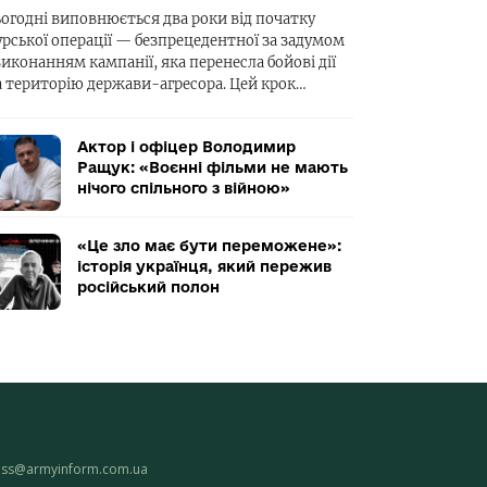
ьогодні виповнюється два роки від початку
урської операції — безпрецедентної за задумом
виконанням кампанії, яка перенесла бойові дії
а територію держави-агресора. Цей крок…
Актор і офіцер Володимир
Ращук: «Воєнні фільми не мають
нічого спільного з війною»
«Це зло має бути переможене»:
історія українця, який пережив
російський полон
ess@armyinform.com.ua