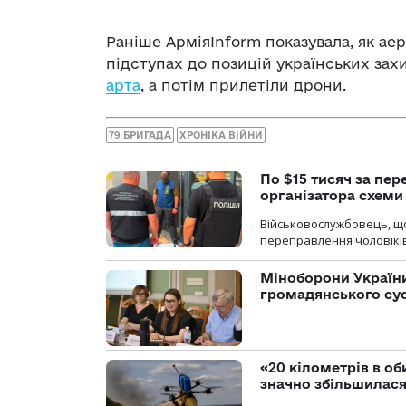
Раніше АрміяInform показувала, як аер
підступах до позицій українських зах
арта
, а потім прилетіли дрони.
79 БРИГАДА
ХРОНІКА ВІЙНИ
По $15 тисяч за пе
організатора схеми
Військовослужбовець, щ
переправлення чоловіків
Міноборони України
громадянського су
«20 кілометрів в о
значно збільшилас