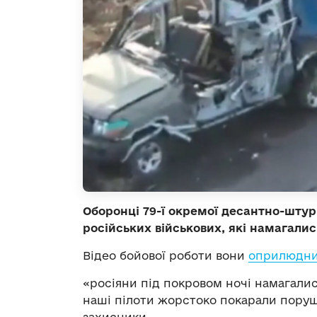
Оборонці 79-ї окремої десантно-штур
російських військових, які намагалис
Відео бойової роботи вони
оприлюдн
«росіяни під покровом ночі намагалис
наші пілоти жорстоко покарали поруш
захисники.