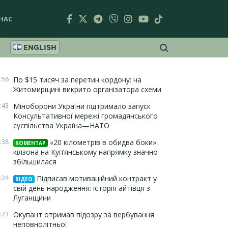
НАС
ENGLISH
:56
По $15 тисяч за перетин кордону: на
Житомирщині викрито організатора схеми
:43
Міноборони України підтримало запуск
Консультативної мережі громадянського
суспільства Україна—НАТО
:38
«20 кілометрів в обидва боки»:
КОМЕНТАР
кілзона на Куп’янському напрямку значно
збільшилася
:24
Підписав мотиваційний контракт у
ВІДЕО
свій день народження: історія айтівця з
Луганщини
:23
Окупант отримав підозру за вербування
неповнолітньої