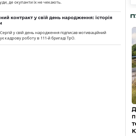
уди, де окупанти їх не чекають.
П
ний контракт у свій день народження: історія
и
 Сергій у свій день народження підписав мотиваційний
ує кадрову роботу в 111-й бригаді ТрО.
Д
п
т
К