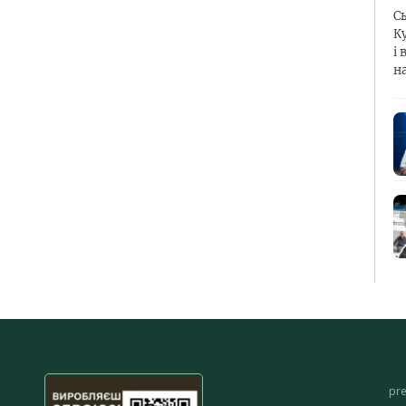
С
К
і 
н
pr