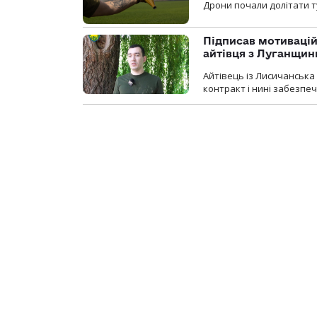
Дрони почали долітати т
Підписав мотивацій
айтівця з Луганщин
Айтівець із Лисичанська
контракт і нині забезпеч