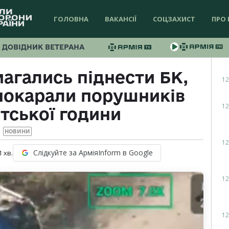
ГОЛОВНА
ВАКАНСІЇ
СОЦЗАХИСТ
ПРО 
ДОВІДНИК ВЕТЕРАНА
магались піднести БК,
12
покарали порушників
12
тської години
НОВИНИ
12
Слідкуйте за АрміяInform в Google
1
хв.
12
12