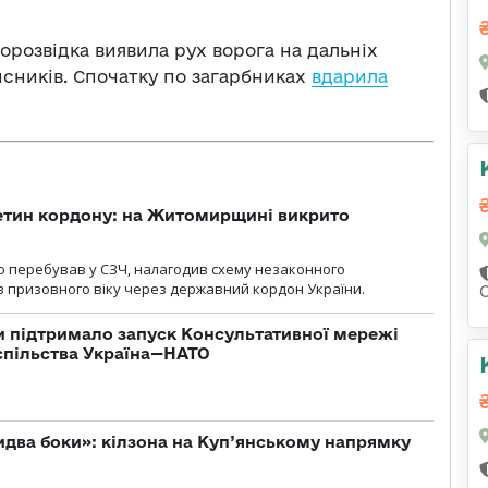
орозвідка виявила рух ворога на дальніх
исників. Спочатку по загарбниках
вдарила
ретин кордону: на Житомирщині викрито
о перебував у СЗЧ, налагодив схему незаконного
 призовного віку через державний кордон України.
 підтримало запуск Консультативної мережі
спільства Україна—НАТО
бидва боки»: кілзона на Куп’янському напрямку
я