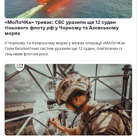
«МоЛоЧКа» триває: СБС уразили ще 12 суден
тіньового флоту рф у Чорному та Азовському
морях
У Чорному та Азовському морях у межах операції «МоЛоЧКа»
Сили безпілотних систем уразили ще 12 суден, пов’язаних із
тіньовим флотом росії.