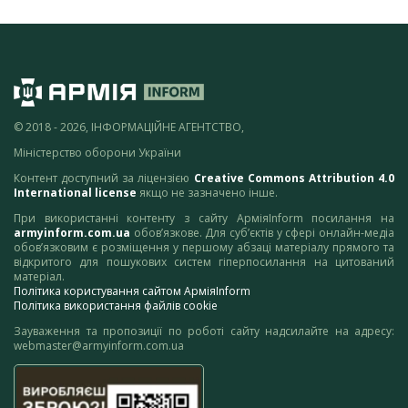
© 2018 - 2026, ІНФОРМАЦІЙНЕ АГЕНТСТВО,
Міністерство оборони України
Контент доступний за ліцензією
Creative Commons Attribution 4.0
International license
якщо не зазначено інше.
При використанні контенту з сайту АрміяInform посилання на
armyinform.com.ua
обов’язкове. Для суб’єктів у сфері онлайн-медіа
обов’язковим є розміщення у першому абзаці матеріалу прямого та
відкритого для пошукових систем гіперпосилання на цитований
матеріал.
Політика користування сайтом АрміяInform
Політика використання файлів cookie
Зауваження та пропозиції по роботі сайту надсилайте на адресу:
webmaster@armyinform.com.ua