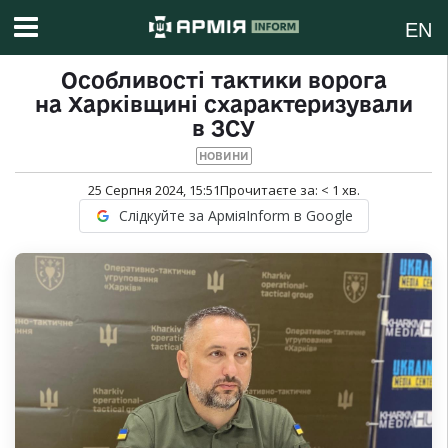
EN
Особливості тактики ворога
на Харківщині схарактеризували
в ЗСУ
НОВИНИ
25 Серпня 2024, 15:51
Прочитаєте за:
< 1
хв.
Слідкуйте за АрміяInform в Google