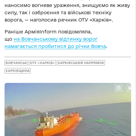
наносимо вогневе ураження, знищуємо як живу
силу, так і озброєння та військові техніку
ворога, — наголосив речник ОТУ «Харків».
Раніше АрміяInform повідомляла,
що
на Вовчанському відтинку ворог
намагається пробитися до річки Вовча
.
ВОВЧАНСЬК
ОТУ «ХАРКІВ»
ХАРКІВСЬКИЙ НАПРЯМОК
ХАРКІВЩИНА