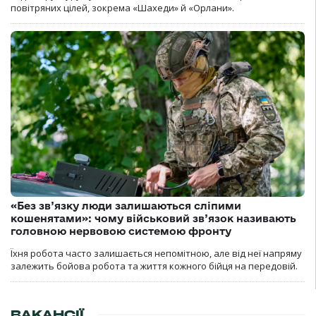
повітряних цілей, зокрема «Шахеди» й «Орлани».
«Без зв’язку люди залишаються сліпими
кошенятами»: чому військовий зв’язок називають
головною нервовою системою фронту
Їхня робота часто залишається непомітною, але від неї напряму
залежить бойова робота та життя кожного бійця на передовій.
ВАКАНСІЇ