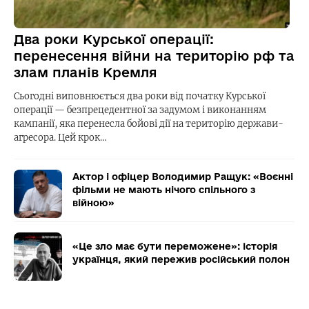
Два роки Курської операції:
перенесення війни на територію рф та
злам планів Кремля
Сьогодні виповнюється два роки від початку Курської
операції — безпрецедентної за задумом і виконанням
кампанії, яка перенесла бойові дії на територію держави-
агресора. Цей крок…
Актор і офіцер Володимир Ращук: «Воєнні
фільми не мають нічого спільного з
війною»
«Це зло має бути переможене»: історія
українця, який пережив російський полон