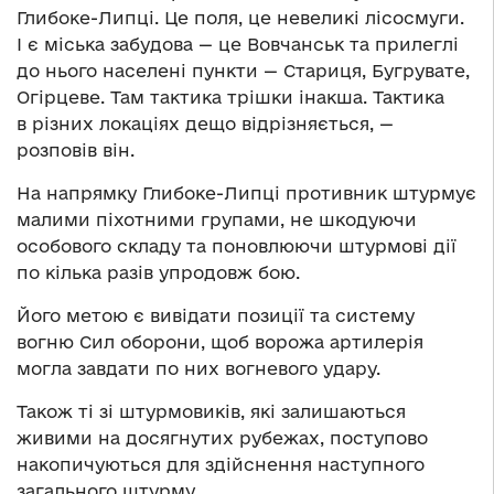
Глибоке-Липці. Це поля, це невеликі лісосмуги.
І є міська забудова — це Вовчанськ та прилеглі
до нього населені пункти — Стариця, Бугрувате,
Огірцеве. Там тактика трішки інакша. Тактика
в різних локаціях дещо відрізняється, —
розповів він.
На напрямку Глибоке-Липці противник штурмує
малими піхотними групами, не шкодуючи
особового складу та поновлюючи штурмові дії
по кілька разів упродовж бою.
Його метою є вивідати позиції та систему
вогню Сил оборони, щоб ворожа артилерія
могла завдати по них вогневого удару.
Також ті зі штурмовиків, які залишаються
живими на досягнутих рубежах, поступово
накопичуються для здійснення наступного
загального штурму.