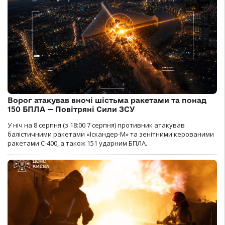
Ворог атакував вночі шістьма ракетами та понад
150 БПЛА — Повітряні Сили ЗСУ
У ніч на 8 серпня (з 18:00 7 серпня) противник атакував
балістичними ракетами «Іскандер-М» та зенітними керованими
ракетами С-400, а також 151 ударним БПЛА.