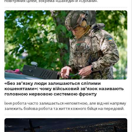
повітряних цілей, зокрема «Шахеди» й «Орлани».
«Без зв’язку люди залишаються сліпими
кошенятами»: чому військовий зв’язок називають
головною нервовою системою фронту
Їхня робота часто залишається непомітною, але від неї напряму
залежить бойова робота та життя кожного бійця на передовій.