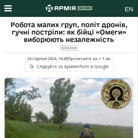
EN
Робота малих груп, політ дронів,
гучні постріли: як бійці «Омеги»
виборюють незалежність
НОВИНИ
24 Серпня 2024, 14:40
Прочитаєте за:
< 1
хв.
Слідкуйте за АрміяInform в Google