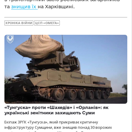
та
знищив їх
на Харківщині.
ХРОНІКА ВІЙНИ
ЦСП «ОМЕГА»
«Тунгуска» проти «Шахедів» і «Орланів»: як
українські зенітники захищають Суми
Екіпаж ЗРГК «Тунгуска», який прикриває критичну
інфраструктуру Сумщини, вже знищив понад 30 ворожих