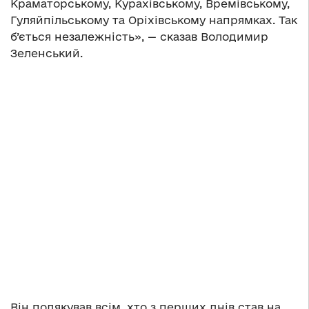
Краматорському, Курахівському, Времівському,
Гуляйпільському та Оріхівському напрямках. Так
б’ється незалежність», — сказав Володимир
Зеленський.
Він подякував всім, хто з перших днів став на