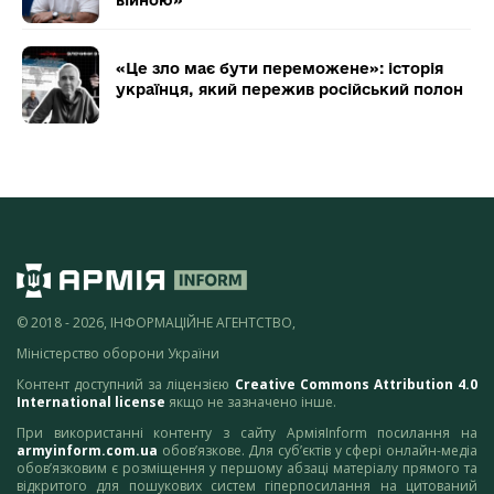
«Це зло має бути переможене»: історія
українця, який пережив російський полон
© 2018 - 2026, ІНФОРМАЦІЙНЕ АГЕНТСТВО,
Міністерство оборони України
Контент доступний за ліцензією
Creative Commons Attribution 4.0
International license
якщо не зазначено інше.
При використанні контенту з сайту АрміяInform посилання на
armyinform.com.ua
обов’язкове. Для суб’єктів у сфері онлайн-медіа
обов’язковим є розміщення у першому абзаці матеріалу прямого та
відкритого для пошукових систем гіперпосилання на цитований