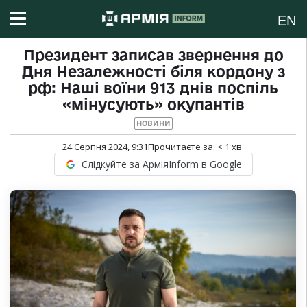
EN
Президент записав звернення до
Дня Незалежності біля кордону з
рф: Наші воїни 913 днів поспіль
«мінусують» окупантів
НОВИНИ
24 Серпня 2024, 9:31
Прочитаєте за:
< 1
хв.
Слідкуйте за АрміяInform в Google