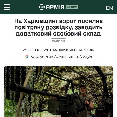
EN
На Харківщині ворог посилив
повітряну розвідку, заводить
додатковий особовий склад
НОВИНИ
24 Серпня 2024, 11:07
Прочитаєте за:
< 1
хв.
Слідкуйте за АрміяInform в Google