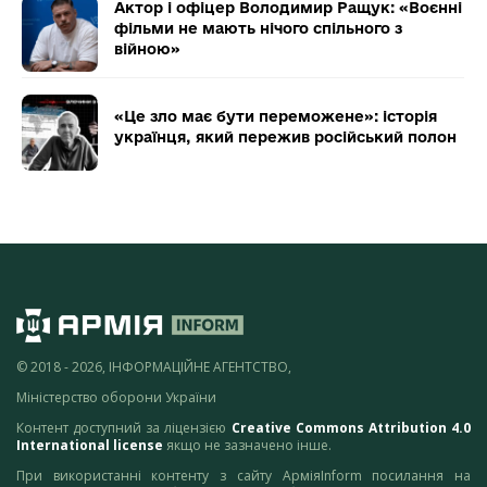
Актор і офіцер Володимир Ращук: «Воєнні
фільми не мають нічого спільного з
війною»
«Це зло має бути переможене»: історія
українця, який пережив російський полон
© 2018 - 2026, ІНФОРМАЦІЙНЕ АГЕНТСТВО,
Міністерство оборони України
Контент доступний за ліцензією
Creative Commons Attribution 4.0
International license
якщо не зазначено інше.
При використанні контенту з сайту АрміяInform посилання на