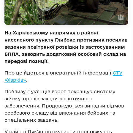
На Харківському напрямку в районі
населеного пункту Глибоке противник посилив
ведення повітряної розвідки із застосуванням
БПЛА, заводить додатковий особовий склад на
передові позиції.
Про це йдеться в оперативній інформації
ОТУ
«Харків»
.
Поблизу Лукʼянців ворог покращує систему
звʼязку, провів заходи логістичного
забезпечення. Продовжуються випадки відмов
особового складу від виконання бойових та
спеціальних завдань.
У районі Лукʼянців окупанти продовжують