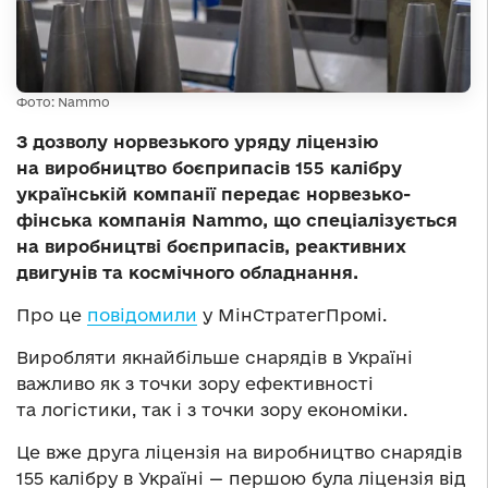
Фото: Nammo
З дозволу норвезького уряду ліцензію
на виробництво боєприпасів 155 калібру
українській компанії передає норвезько-
фінська компанія Nammo, що спеціалізується
на виробництві боєприпасів, реактивних
двигунів та космічного обладнання.
Про це
повідомили
у МінСтратегПромі.
Виробляти якнайбільше снарядів в Україні
важливо як з точки зору ефективності
та логістики, так і з точки зору економіки.
Це вже друга ліцензія на виробництво снарядів
155 калібру в Україні — першою була ліцензія від