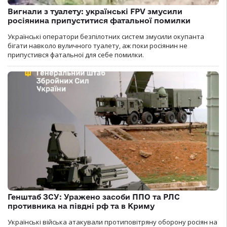
Вигнали з туалету: українські FPV змусили
росіянина припуститися фатальної помилки
Українські оператори безпілотних систем змусили окупанта
бігати навколо вуличного туалету, аж поки росіянин не
припустився фатальної для себе помилки.
Генштаб ЗСУ: Уражено засоби ППО та РЛС
противника на півдні рф та в Криму
Українські війська атакували протиповітряну оборону росіян на