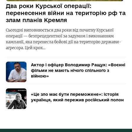
Два роки Курської операції:
перенесення війни на територію рф та
злам планів Кремля
Сьогодні виповнюється два роки від початку Курської
операції — безпрецедентної за задумом і виконанням
кампанії, яка перенесла бойові дії на територію держави-
агресора. Цей крок…
Актор і офіцер Володимир Ращук: «Воєнні
фільми не мають нічого спільного з
війною»
«Це зло має бути переможене»: історія
українця, який пережив російський полон