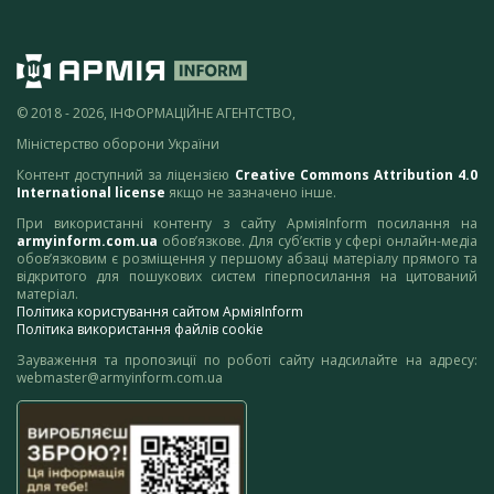
© 2018 - 2026, ІНФОРМАЦІЙНЕ АГЕНТСТВО,
Міністерство оборони України
Контент доступний за ліцензією
Creative Commons Attribution 4.0
International license
якщо не зазначено інше.
При використанні контенту з сайту АрміяInform посилання на
armyinform.com.ua
обов’язкове. Для суб’єктів у сфері онлайн-медіа
обов’язковим є розміщення у першому абзаці матеріалу прямого та
відкритого для пошукових систем гіперпосилання на цитований
матеріал.
Політика користування сайтом АрміяInform
Політика використання файлів cookie
Зауваження та пропозиції по роботі сайту надсилайте на адресу:
webmaster@armyinform.com.ua