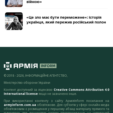
війною»
«Це зло має бути переможене»: історія
українця, який пережив російський полон
© 2018 - 2026, ІНФОРМАЦІЙНЕ АГЕНТСТВО,
Міністерство оборони України
Контент доступний за ліцензією
Creative Commons Attribution 4.0
International license
якщо не зазначено інше.
При використанні контенту з сайту АрміяInform посилання на
armyinform.com.ua
обов’язкове. Для суб’єктів у сфері онлайн-медіа
обов’язковим є розміщення у першому абзаці матеріалу прямого та
відкритого для пошукових систем гіперпосилання на цитований