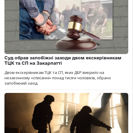
Суд обрав запобіжні заходи двом екскерівникам
ТЦК та СП на Закарпатті
Двом екскерівникам ТЦК та СП, яких ДБР викрило на
незаконному «списанні» понад тисячі чоловіків, обрано
запобіжний захід.