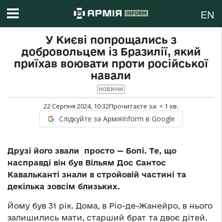
EN
У Києві попрощались з
добровольцем із Бразилії, який
приїхав воювати проти російської
навали
НОВИНИ
22 Серпня 2024, 10:32
Прочитаєте за:
< 1
хв.
Слідкуйте за АрміяInform в Google
Друзі його звали просто — Бопі. Те, що
насправді він був Вільям Дос Сантос
Кавальканті знали в стройовій частині та
декілька зовсім близьких.
Йому був 31 рік. Дома, в Ріо-де-Жанейро, в нього
залишились мати, старший брат та двоє дітей.