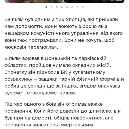
«Вільям був одним з тих хлопців, які приїхали
нам допомогти. Вони воюють з росію як з
нащадком комуністичного управління, від якого
вони теж постраждали. Вони не хочуть, щоб
московія перемогла»,
Вільям воював в Донецькій та Харківській
областях, пройшов чимало складних місій.
Спочатку він підносив БК у кулеметному
розрахунку — завдяки гарній фізичній формі він
робив це успішніше за інших, згодом опанував
кулемет, став кулеметником.
Під час одного з боїв він отримав важке
поранення. Коли його довезли до шпиталю, він
був при свідомості, обіцяв повернутися, але
поранення виявилось смертельним.