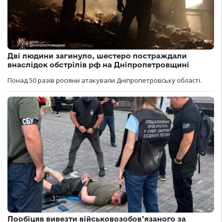
Дві людини загинуло, шестеро постраждали
внаслідок обстрілів рф на Дніпропетровщині
Понад 50 разів росіяни атакували Дніпропетровську області.
Пообіцяв вивезти військовозобов’язаного за