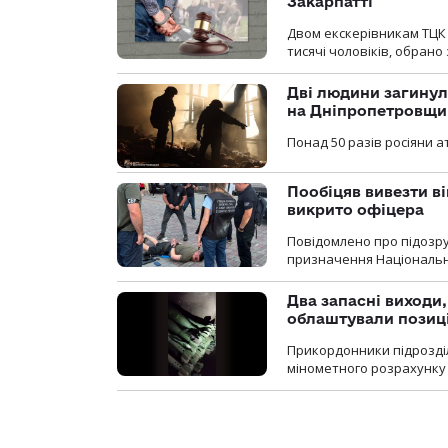
Закарпатті
Двом екскерівникам ТЦК 
тисячі чоловіків, обрано
Дві людини загинул
на Дніпропетровщи
Понад 50 разів росіяни 
Пообіцяв вивезти ві
викрито офіцера
Повідомлено про підозр
призначення Національної 
Два запасні виходи
облаштували позиц
Прикордонники підрозді
мінометного розрахунку 