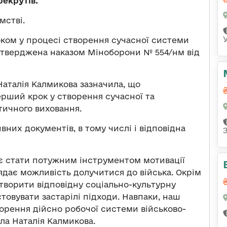
рекрутів.
мстві.
ком у процесі створення сучасної системи
затверджена наказом Міноборони № 554/нм від
Наталія Калмикова зазначила, що
рший крок у створення сучасної та
тичного виховання.
ивних документів, в тому числі і відповідна
є стати потужним інструментом мотивації
лядає можливість долучитися до війська. Окрім
створити відповідну соціально-культурну
овувати застарілі підходи. Навпаки, наш
орення дійсно робочої системи військово-
ла Наталія Калмикова.