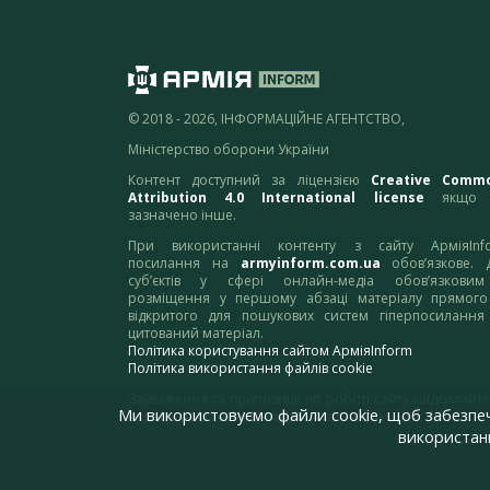
© 2018 - 2026, ІНФОРМАЦІЙНЕ АГЕНТСТВО,
Міністерство оборони України
Контент доступний за ліцензією
Creative Comm
Attribution 4.0 International license
якщо 
зазначено інше.
При використанні контенту з сайту АрміяInf
посилання на
armyinform.com.ua
обов’язкове. 
суб’єктів у сфері онлайн-медіа обов’язкови
розміщення у першому абзаці матеріалу прямого
відкритого для пошукових систем гіперпосилання
цитований матеріал.
Політика користування сайтом АрміяInform
Політика використання файлів cookie
Зауваження та пропозиції по роботі сайту надсилайте
Ми використовуємо файли cookie, щоб забезпе
адресу:
webmaster@armyinform.com.ua
використанн