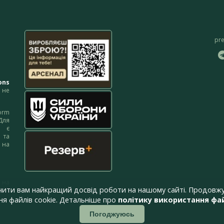
pr
ons
не
orm
Для
м є
 та
 на
 на
чити вам найкращий досвід роботи на нашому сайті. Продовжу
я файлів cookie. Детальніше про
політику використання фай
Погоджуюсь