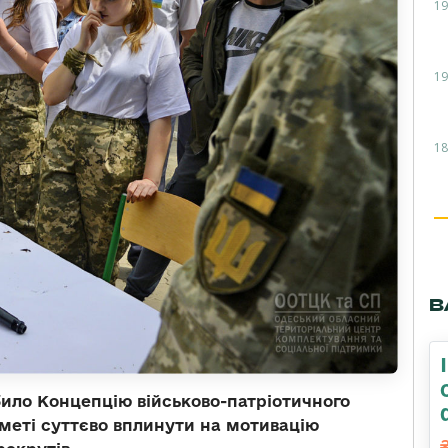
19
19
18
В
било Концепцію військово-патріотичного
 меті суттєво вплинути на мотивацію