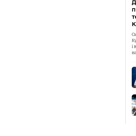
Д
п
т
К
С
К
і 
н