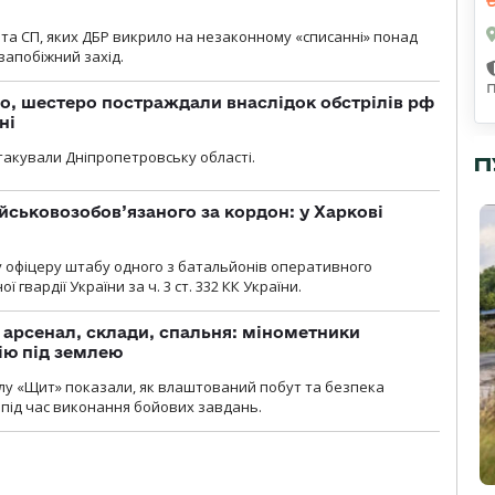
та СП, яких ДБР викрило на незаконному «списанні» понад
 запобіжний захід.
о, шестеро постраждали внаслідок обстрілів рф
ні
атакували Дніпропетровську області.
П
йськовозобов’язаного за кордон: у Харкові
у офіцеру штабу одного з батальйонів оперативного
гвардії України за ч. 3 ст. 332 КК України.
, арсенал, склади, спальня: мінометники
ію під землею
лу «Щит» показали, як влаштований побут та безпека
під час виконання бойових завдань.