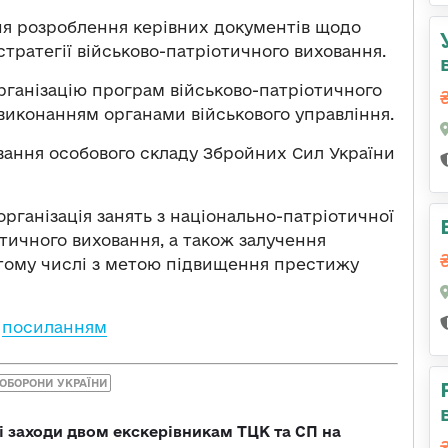
ня розроблення керівних документів щодо
ратегії військово-патріотичного виховання.
організацію програм військово-патріотичного
 виконанням органами військового управління.
вання особового складу Збройних Сил України
організація занять з національно-патріотичної
отичного виховання, а також залучення
в тому числі з метою підвищення престижу
а
посиланням
 ОБОРОНИ УКРАЇНИ
і заходи двом екскерівникам ТЦК та СП на