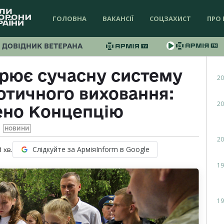
ГОЛОВНА
ВАКАНСІЇ
СОЦЗАХИСТ
ПРО 
ДОВІДНИК ВЕТЕРАНА
рює сучасну систему
20
отичного виховання:
20
ено Концепцію
НОВИНИ
20
Слідкуйте за АрміяInform в Google
1
хв.
19
19