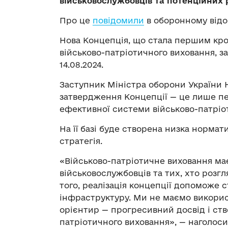
військовослужбовців та потенційних 
Про це
повідомили
в оборонному відо
Нова Концепція, що стала першим кро
військово-патріотичного виховання, 
14.08.2024.
Заступник Міністра оборони України 
затвердження Концепції — це лише пе
ефективної системи військово-патріо
На її базі буде створена низка нормат
стратегія.
«Військово-патріотичне виховання ма
військовослужбовців та тих, хто розг
того, реалізація концепції допоможе 
інфраструктуру. Ми не маємо використ
орієнтир — прогресивний досвід і ств
патріотичного виховання», — наголоси