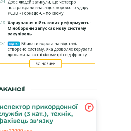
:24
Двоє людей загинули, ще четверо
постраждали внаслідок ворожого удару
РСЗВ «Торнадо-С» по Ізюму
:10
Харчування військових реформують:
Міноборони запускає нову систему
закупівель
:57
Вбивати ворога на відстані:
ВІДЕО
створено систему, яка дозволяє керувати
дронами за сотні кілометрів від фронту
ВСІ НОВИНИ
АКАНСІЇ
Інспектор прикордонної
служби (3 кат.), технік,
фахівець зв’язку
до 22000 грн