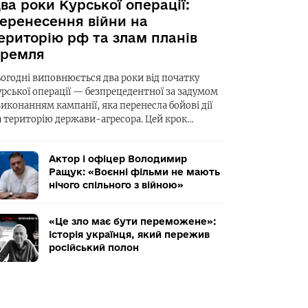
ва роки Курської операції:
еренесення війни на
ериторію рф та злам планів
ремля
ьогодні виповнюється два роки від початку
урської операції — безпрецедентної за задумом
виконанням кампанії, яка перенесла бойові дії
а територію держави-агресора. Цей крок…
Актор і офіцер Володимир
Ращук: «Воєнні фільми не мають
нічого спільного з війною»
«Це зло має бути переможене»:
історія українця, який пережив
російський полон