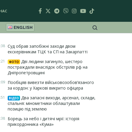
НАС
ENGLISH
:38
Суд обрав запобіжні заходи двом
екскерівникам ТЦК та СП на Закарпатті
:21
Дві людини загинуло, шестеро
ФОТО
постраждали внаслідок обстрілів рф на
Дніпропетровщині
:09
Пообіцяв вивезти військовозобов’язаного
за кордон: у Харкові викрито офіцера
:51
Два запасні виходи, арсенал, склади,
ВІДЕО
спальня: мінометники облаштували
позицію під землею
:38
Борець за небо і дитячі мрії: історія
прикордонника «Кума»