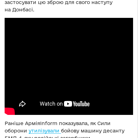
застосувати цю зброю для свого наступу
на Донбасі.
Раніше АрміяInform показувала, як Сили
оборони
утилізували
бойову машину десанту
БМД-4, яку російські загарбники