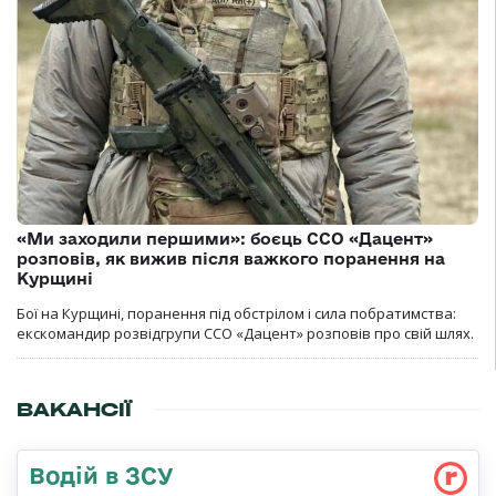
«Ми заходили першими»: боєць ССО «Дацент»
розповів, як вижив після важкого поранення на
Курщині
Бої на Курщині, поранення під обстрілом і сила побратимства:
екскомандир розвідгрупи ССО «Дацент» розповів про свій шлях.
ВАКАНСІЇ
Водій в ЗСУ