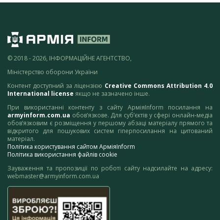
© 2018 - 2026, ІНФОРМАЦІЙНЕ АГЕНТСТВО,
Міністерство оборони України
Контент доступний за ліцензією
Creative Commons Attribution 4.0
International license
якщо не зазначено інше.
При використанні контенту з сайту АрміяInform посилання на
armyinform.com.ua
обов’язкове. Для суб’єктів у сфері онлайн-медіа
обов’язковим є розміщення у першому абзаці матеріалу прямого та
відкритого для пошукових систем гіперпосилання на цитований
матеріал.
Політика користування сайтом АрміяInform
Політика використання файлів cookie
Зауваження та пропозиції по роботі сайту надсилайте на адресу:
webmaster@armyinform.com.ua