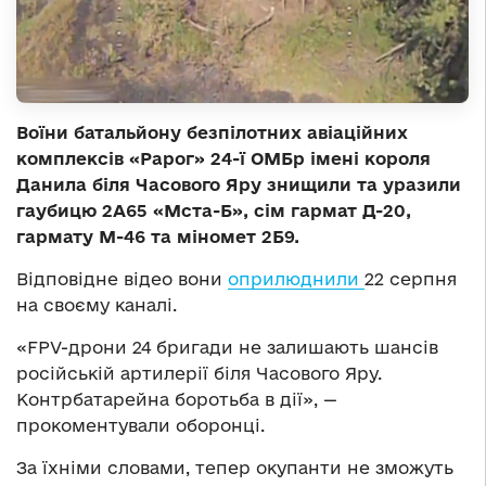
Воїни батальйону безпілотних авіаційних
комплексів «Рарог» 24-ї ОМБр імені короля
Данила біля Часового Яру знищили та уразили
гаубицю 2А65 «Мста-Б», сім гармат Д-20,
гармату М-46 та міномет 2Б9.
Відповідне відео вони
оприлюднили
22 серпня
на своєму каналі.
«FPV-дрони 24 бригади не залишають шансів
російській артилерії біля Часового Яру.
Контрбатарейна боротьба в дії», —
прокоментували оборонці.
За їхніми словами, тепер окупанти не зможуть