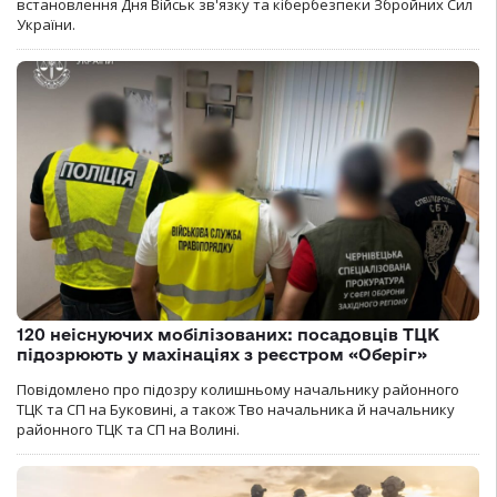
встановлення Дня Військ зв'язку та кібербезпеки Збройних Сил
України.
120 неіснуючих мобілізованих: посадовців ТЦК
підозрюють у махінаціях з реєстром «Оберіг»
Повідомлено про підозру колишньому начальнику районного
ТЦК та СП на Буковині, а також Тво начальника й начальнику
районного ТЦК та СП на Волині.