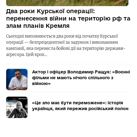
Два роки Курської операції:
перенесення війни на територію рф та
злам планів Кремля
Сьогодні виповнюється два роки від початку Курської
операції — безпрецедентної за задумом і виконанням
кампанії, яка перенесла бойові дії на територію держави-
агресора. Цей крок…
Актор і офіцер Володимир Ращук: «Воєнні
фільми не мають нічого спільного з
війною»
«Це зло має бути переможене»: історія
українця, який пережив російський полон