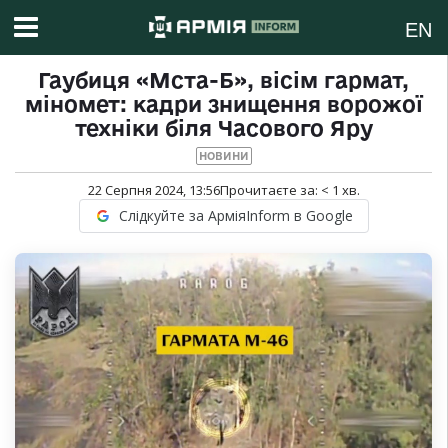
EN
Гаубиця «Мста-Б», вісім гармат,
міномет: кадри знищення ворожої
техніки біля Часового Яру
НОВИНИ
22 Серпня 2024, 13:56
Прочитаєте за:
< 1
хв.
Слідкуйте за АрміяInform в Google